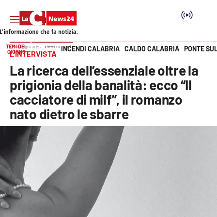
TEMI DEL
INCENDI CALABRIA
CALDO CALABRIA
PONTE SU
HOME PAGE
ATTUALITÀ
GIORNO
L’INTERVISTA
Vai
La ricerca dell’essenziale oltre la
SEZIONI
prigionia della banalità: ecco “Il
cacciatore di milf”, il romanzo
Cronaca
nato dietro le sbarre
Politica
Attualità
Economia e lavoro
Italia Mondo