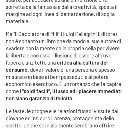
Parchi Marini Calabria
sorretta dalla fantasia e dalla creatività, sposta il
margine ad ogni linea di demarcazione, di soglia
Leggendo Alvaro insieme
materiale.
Ma "Il Cacciatore di Milf" (Luigi Pellegrini Editore)
Imprese Di Calabria
non è soltanto un libro che dà modo al suo autore di
evadere con la mente dalla propria cella per vivere
Le perfidie di Antonella Grippo
la libertà e con essa l'illusione di essere altrove,
l'opera è anzitutto una
critica alla cultura del
Venti di comunicazione
consumo
, dove il valore di una persona è spesso
misurato in base ai beni posseduti e al potere
economico esercitato. È un romanzo che fa capire
STREAMING
come
i "soldi facili", il lusso ed i piacere immediati
non siano garanzia di felicità
.
LaC TV
Le feste, le droghe e le relazioni fugaci vissute dal
LaC Network
giovane ed insicuro Lorenzo, protagonista dello
scritto, anche se inizialmente sembrano offrire
LaC OnAir