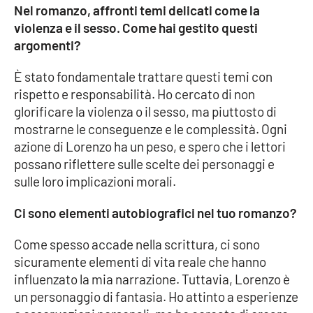
Lacplay.it
Nel romanzo, affronti temi delicati come la
violenza e il sesso. Come hai gestito questi
Lactv.it
argomenti?
Laconair.it
È stato fondamentale trattare questi temi con
rispetto e responsabilità. Ho cercato di non
Lacitymag.it
glorificare la violenza o il sesso, ma piuttosto di
mostrarne le conseguenze e le complessità. Ogni
azione di Lorenzo ha un peso, e spero che i lettori
Lacapitalenews.it
possano riflettere sulle scelte dei personaggi e
sulle loro implicazioni morali.
Ilreggino.it
Ci sono elementi autobiografici nel tuo romanzo?
Cosenzachannel.it
Come spesso accade nella scrittura, ci sono
Ilvibonese.it
sicuramente elementi di vita reale che hanno
influenzato la mia narrazione. Tuttavia, Lorenzo è
Catanzarochannel.it
un personaggio di fantasia. Ho attinto a esperienze