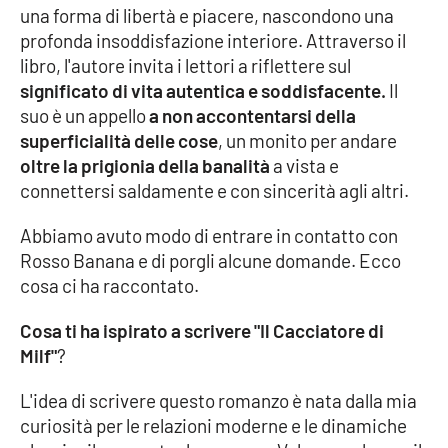
una forma di libertà e piacere, nascondono una
profonda insoddisfazione interiore. Attraverso il
libro, l'autore invita i lettori a riflettere sul
EDIZIONI
LOCALI
significato di vita autentica e soddisfacente.
Il
suo è un appello
a non accontentarsi della
Catanzaro
superficialità delle cose
, un monito per andare
oltre la prigionia della banalità
a vista e
Crotone
connettersi saldamente e con sincerità agli altri.
Vibo Valentia
Abbiamo avuto modo di entrare in contatto con
Rosso Banana e di porgli alcune domande. Ecco
Reggio Calabria
cosa ci ha raccontato.
Cosenza
Cosa ti ha ispirato a scrivere "Il Cacciatore di
Milf"
?
Lamezia Terme
L'idea di scrivere questo romanzo è nata dalla mia
curiosità per le relazioni moderne e le dinamiche