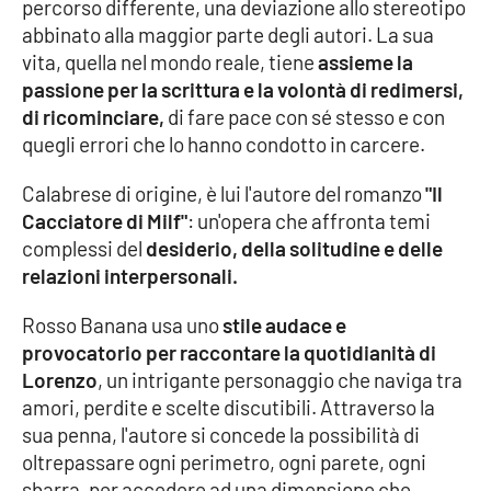
percorso differente, una deviazione allo stereotipo
abbinato alla maggior parte degli autori. La sua
Cultura
vita, quella nel mondo reale, tiene
assieme la
passione per la scrittura e la volontà di redimersi,
Economia e Lavoro
di ricominciare,
di fare pace con sé stesso e con
quegli errori che lo hanno condotto in carcere.
Politica
Calabrese di origine, è lui l'autore del romanzo
"Il
Sanità
Cacciatore di Milf"
: un'opera che affronta temi
complessi del
desiderio, della solitudine e delle
Società
relazioni interpersonali.
Rosso Banana usa uno
stile audace e
Sport
provocatorio per raccontare la quotidianità di
Lorenzo
, un intrigante personaggio che naviga tra
amori, perdite e scelte discutibili. Attraverso la
RUBRICHE
sua penna, l'autore si concede la possibilità di
Good Morning Vietnam
oltrepassare ogni perimetro, ogni parete, ogni
sbarra, per accedere ad una dimensione che,