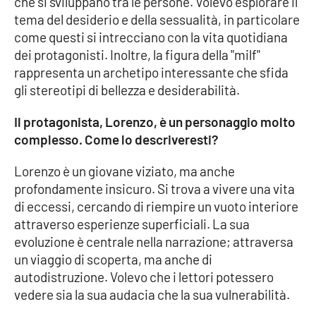
che si sviluppano tra le persone. Volevo esplorare il
PROGETTI
SPECIALI
tema del desiderio e della sessualità, in particolare
come questi si intrecciano con la vita quotidiana
Buona Sanità Calabria
dei protagonisti. Inoltre, la figura della "milf"
rappresenta un archetipo interessante che sfida
gli stereotipi di bellezza e desiderabilità.
LA
CALABRIAVISIONE
Il protagonista, Lorenzo, è un personaggio molto
Destinazioni
complesso. Come lo descriveresti?
Eventi
Lorenzo è un giovane viziato, ma anche
profondamente insicuro. Si trova a vivere una vita
Food
di eccessi, cercando di riempire un vuoto interiore
attraverso esperienze superficiali. La sua
Storie
evoluzione è centrale nella narrazione; attraversa
un viaggio di scoperta, ma anche di
autodistruzione. Volevo che i lettori potessero
LAC
NETWORK
vedere sia la sua audacia che la sua vulnerabilità.