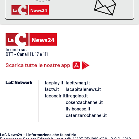
In onda su:
DTT - Canali
11
, 17 e 111
Scarica tutte le nostre app!
LaC Network
lacplay.it
lacitymag.it
lactv.it
lacapitalenews.it
laconair.it
ilreggino.it
cosenzachannel.it
ilvibonese.it
catanzarochannel.it
LaC News24 - L’informazione che fa notizia
Diemmecom Società Editoriale - reg. trib. VV 23/05/1989 n°68 - R.O.C. 4049