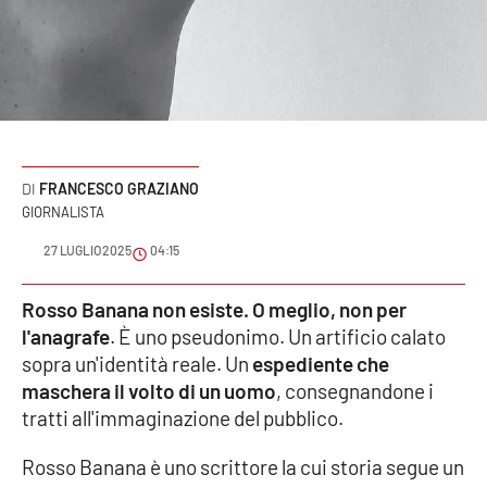
Sanità
Sport
Cultura
Podcast
FRANCESCO GRAZIANO
GIORNALISTA
Meteo
27 LUGLIO 2025
04:15
Editoriali
Rosso Banana non esiste. O meglio, non per
l'anagrafe
. È uno pseudonimo. Un artificio calato
sopra un'identità reale. Un
espediente che
VIDEO
maschera il volto di un uomo
, consegnandone i
tratti all'immaginazione del pubblico.
Ambiente
Rosso Banana è uno scrittore la cui storia segue un
Cronaca