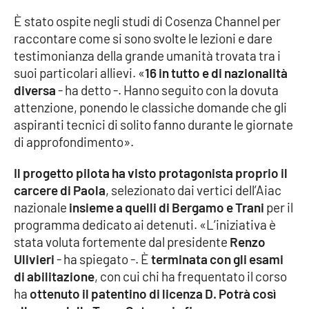
È stato ospite negli studi di Cosenza Channel per
Cultura
raccontare come si sono svolte le lezioni e dare
testimonianza della grande umanità trovata tra i
Economia e Lavoro
suoi particolari allievi. «
16 in tutto e di nazionalità
diversa
- ha detto -. Hanno seguito con la dovuta
Politica
attenzione, ponendo le classiche domande che gli
aspiranti tecnici di solito fanno durante le giornate
Sanità
di approfondimento».
Società
Il progetto pilota ha visto protagonista proprio il
carcere di Paola
, selezionato dai vertici dell’Aiac
Sport
nazionale
insieme a quelli di Bergamo e Trani
per il
programma dedicato ai detenuti. «L’iniziativa è
stata voluta fortemente dal presidente
Renzo
RUBRICHE
Ulivieri
- ha spiegato -. È
terminata con gli esami
di abilitazione
, con cui chi ha frequentato il corso
Good Morning Vietnam
ha
ottenuto il patentino di licenza D. Potrà così