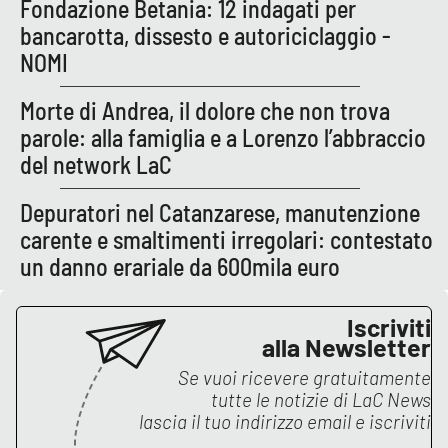
PROGETTI
Fondazione Betania: 12 indagati per
SPECIALI
bancarotta, dissesto e autoriciclaggio -
Buona Sanità Calabria
NOMI
Morte di Andrea, il dolore che non trova
LA
CALABRIAVISIONE
parole: alla famiglia e a Lorenzo l’abbraccio
del network LaC
Destinazioni
Depuratori nel Catanzarese, manutenzione
Eventi
carente e smaltimenti irregolari: contestato
un danno erariale da 600mila euro
Food
Iscriviti
Storie
alla Newsletter
Se vuoi ricevere gratuitamente
tutte le notizie di
LaC News
LAC
NETWORK
lascia il tuo indirizzo email e iscriviti