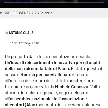
Sanità
MICHELE COSENZA AIAC Calabria
Sport
Cultura
ANTONIO CLAUSI
Podcast
9 APRILE 2024
20:03
Meteo
Un progetto dalla forte connotazione sociale.
Un’idea di reinserimento innovativa per gli ospiti
Editoriali
della casa circondariale di Paola.
È stato questo il
senso del
corso per nuovi allenatori
tenuto
all’interno delle mura dell’istituto penitenziario
VIDEO
tirrenico e organizzato da
Michele Cosenza.
Volto
storico del calcio regionale, oggi è delegato
Ambiente
all’
assemblea nazionale dell’associazione
allenatori (Aiac)
per conto della sezione calabrese.
Cronaca