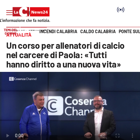
TEMI DEL
INCENDI CALABRIA
CALDO CALABRIA
PONTE SU
HOME PAGE
ATTUALITÀ
GIORNO
ATTUALITÀ
Vai
Un corso per allenatori di calcio
SEZIONI
nel carcere di Paola: «Tutti
hanno diritto a una nuova vita»
Cronaca
Politica
Attualità
Economia e lavoro
Italia Mondo