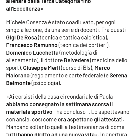
allenare dalla Terza Categoria fino
Parchi Marini Calabria
all’Eccellenza
».
Leggendo Alvaro insieme
Michele Cosenza è stato coadiuvato, per ogni
singola lezione, da una serie di docenti. Tra questi
Gigi De Rosa
Imprese Di Calabria
(tecnica e tattica calcistica),
Francesco Ramunno
(tecnica dei portieri),
Domenico Lucchetta
(metodologia di
Le perfidie di Antonella Grippo
allenamento), il dottore
Belvedere
(medicina dello
sport),
Giuseppe Merli
(corso di Bls),
Marco
Venti di comunicazione
Maiorano
(regolamento e carte federale) e
Serena
Belmonte
(psicologia).
STREAMING
«Ai corsisti della casa circondariale di Paola
abbiamo consegnato la settimana scorsa il
LaC TV
materiale sportivo
- ha concluso -. Lo aspettavano
con ansia, così come
ora aspettano gli attestat
i.
LaC Network
Mancano soltanto quelli a testimonianza di come
tutti hanno diritto ad una nuova vita
». In apertura
LaC OnAir