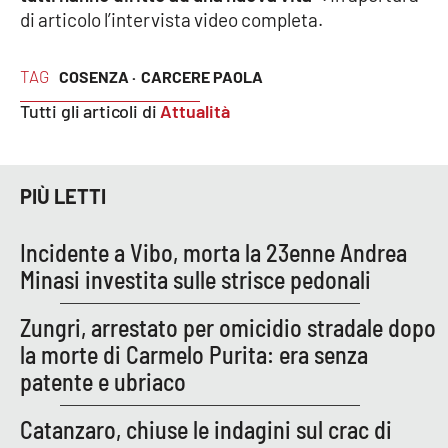
di articolo l’intervista video completa.
EDIZIONI
TAG
LOCALI
COSENZA ·
CARCERE PAOLA
Tutti gli articoli di
Attualità
Catanzaro
Crotone
PIÙ LETTI
Vibo Valentia
Incidente a Vibo, morta la 23enne Andrea
Reggio Calabria
Minasi investita sulle strisce pedonali
Zungri, arrestato per omicidio stradale dopo
Cosenza
la morte di Carmelo Purita: era senza
Lamezia Terme
patente e ubriaco
Catanzaro, chiuse le indagini sul crac di