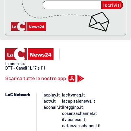
Lacplay.it
Iscriviti
Lactv.it
Laconair.it
Lacitymag.it
Lacapitalenews.it
In onda su:
DTT - Canali
11
, 17 e 111
Ilreggino.it
Scarica tutte le nostre app!
Cosenzachannel.it
LaC Network
lacplay.it
lacitymag.it
lactv.it
lacapitalenews.it
Ilvibonese.it
laconair.it
ilreggino.it
cosenzachannel.it
ilvibonese.it
Catanzarochannel.it
catanzarochannel.it