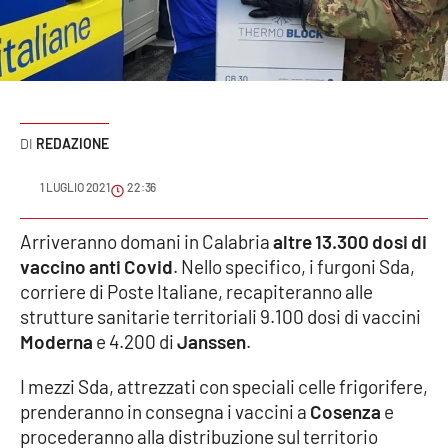
Sanità
Sport
Cultura
REDAZIONE
Podcast
1 LUGLIO 2021
22:36
Meteo
Arriveranno domani in Calabria
altre 13.300 dosi di
vaccino anti Covid
. Nello specifico, i furgoni Sda,
Editoriali
corriere di Poste Italiane, recapiteranno alle
strutture sanitarie territoriali 9.100 dosi di vaccini
Moderna
e 4.200 di
Janssen
.
VIDEO
I mezzi Sda, attrezzati con speciali celle frigorifere,
Ambiente
prenderanno in consegna i vaccini a
Cosenza
e
procederanno alla distribuzione sul territorio
Cronaca