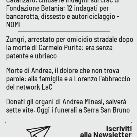
Parchi Marini Calabria
Fondazione Betania: 12 indagati per
bancarotta, dissesto e autoriciclaggio -
Leggendo Alvaro insieme
NOMI
Imprese Di Calabria
Zungri, arrestato per omicidio stradale dopo
la morte di Carmelo Purita: era senza
Le perfidie di Antonella Grippo
patente e ubriaco
Venti di comunicazione
Morte di Andrea, il dolore che non trova
parole: alla famiglia e a Lorenzo l’abbraccio
del network LaC
STREAMING
Donati gli organi di Andrea Minasi, salverà
LaC TV
sette vite. Oggi i funerali a Serra San Bruno
LaC Network
Iscriviti
alla Newsletter
LaC OnAir