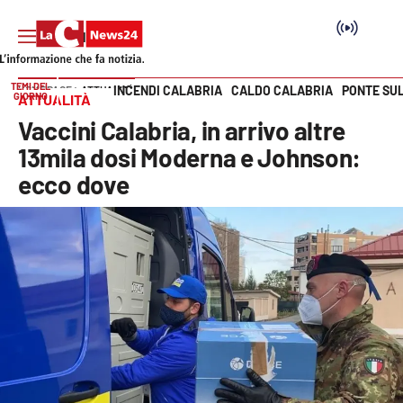
TEMI DEL
INCENDI CALABRIA
CALDO CALABRIA
PONTE SU
HOME PAGE
ATTUALITÀ
GIORNO
ATTUALITÀ
Vai
Vaccini Calabria, in arrivo altre
SEZIONI
13mila dosi Moderna e Johnson:
ecco dove
Cronaca
Politica
Attualità
Economia e lavoro
Italia Mondo