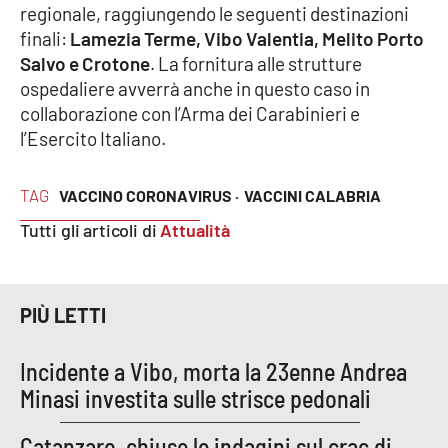
regionale, raggiungendo le seguenti destinazioni
finali:
Lamezia Terme, Vibo Valentia, Melito Porto
Cultura
Salvo e Crotone
. La fornitura alle strutture
ospedaliere avverrà anche in questo caso in
Economia e Lavoro
collaborazione con l’Arma dei Carabinieri e
l’Esercito Italiano.
Politica
TAG
Sanità
VACCINO CORONAVIRUS ·
VACCINI CALABRIA
Tutti gli articoli di
Attualità
Società
Sport
PIÙ LETTI
Incidente a Vibo, morta la 23enne Andrea
RUBRICHE
Minasi investita sulle strisce pedonali
Good Morning Vietnam
Catanzaro, chiuse le indagini sul crac di