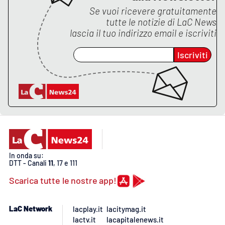
Se vuoi ricevere gratuitamente
tutte le notizie di
LaC News
lascia il tuo indirizzo email e iscriviti
EDIZIONI
LOCALI
Iscriviti
Catanzaro
Crotone
Vibo Valentia
Reggio Calabria
In onda su:
Cosenza
DTT - Canali
11
, 17 e 111
Scarica tutte le nostre app!
Lamezia Terme
LaC Network
lacplay.it
lacitymag.it
lactv.it
lacapitalenews.it