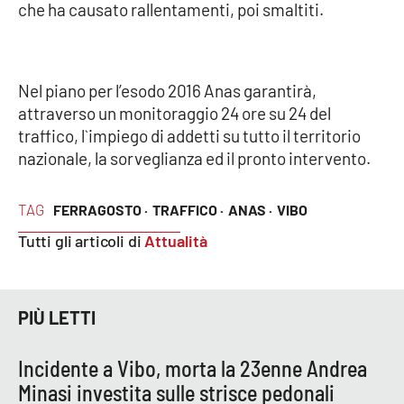
che ha causato rallentamenti, poi smaltiti.
Parchi Marini Calabria
Leggendo Alvaro insieme
Nel piano per l’esodo 2016 Anas garantirà,
Imprese Di Calabria
attraverso un monitoraggio 24 ore su 24 del
traffico, l`impiego di addetti su tutto il territorio
Le perfidie di Antonella Grippo
nazionale, la sorveglianza ed il pronto intervento.
Venti di comunicazione
TAG
FERRAGOSTO ·
TRAFFICO ·
ANAS ·
VIBO
Tutti gli articoli di
Attualità
STREAMING
LaC TV
PIÙ LETTI
LaC Network
Incidente a Vibo, morta la 23enne Andrea
Minasi investita sulle strisce pedonali
LaC OnAir