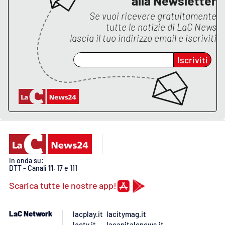
alla Newsletter
PROGETTI
SPECIALI
Se vuoi ricevere gratuitamente
Buona Sanità Calabria
tutte le notizie di
LaC News
lascia il tuo indirizzo email e iscriviti
Iscriviti
LA
CALABRIAVISIONE
Destinazioni
Eventi
Food
In onda su:
Storie
DTT - Canali
11
, 17 e 111
Scarica tutte le nostre app!
LAC
NETWORK
LaC Network
lacplay.it
lacitymag.it
lactv.it
lacapitalenews.it