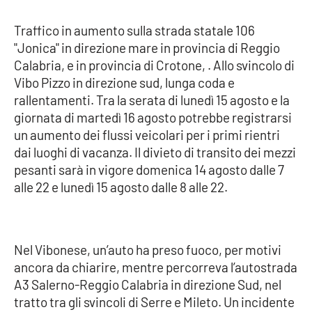
Traffico in aumento sulla strada statale 106
Cultura
"Jonica" in direzione mare in provincia di Reggio
Calabria, e in provincia di Crotone, . Allo svincolo di
Economia e Lavoro
Vibo Pizzo in direzione sud, lunga coda e
rallentamenti. Tra la serata di lunedì 15 agosto e la
Politica
giornata di martedì 16 agosto potrebbe registrarsi
un aumento dei flussi veicolari per i primi rientri
Sanità
dai luoghi di vacanza. Il divieto di transito dei mezzi
pesanti sarà in vigore domenica 14 agosto dalle 7
Società
alle 22 e lunedì 15 agosto dalle 8 alle 22.
Sport
Nel Vibonese, un’auto ha preso fuoco, per motivi
RUBRICHE
ancora da chiarire, mentre percorreva l’autostrada
A3 Salerno-Reggio Calabria in direzione Sud, nel
Good Morning Vietnam
tratto tra gli svincoli di Serre e Mileto. Un incidente