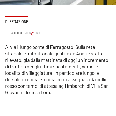
Sanità
Sport
REDAZIONE
Cultura
13 AGOSTO 2016
16:10
Podcast
Al via il lungo ponte di Ferragosto. Sulla rete
stradale e autostradale gestita da Anas è stato
Meteo
rilevato, già dalla mattinata di oggi un incremento
di traffico per gli ultimi spostamenti, verso le
Editoriali
località di villeggiatura, in particolare lungo le
dorsali tirrenica e jonica contrassegnata da bollino
rosso con tempi di attesa agli imbarchi di Villa San
VIDEO
Giovanni di circa 1 ora.
Ambiente
Cronaca