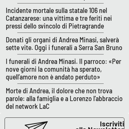
Incidente mortale sulla statale 106 nel
Catanzarese: una vittima e tre feriti nei
EDIZIONI
LOCALI
pressi dello svincolo di Pietragrande
Catanzaro
Donati gli organi di Andrea Minasi, salverà
sette vite. Oggi i funerali a Serra San Bruno
Crotone
I funerali di Andrea Minasi. Il parroco: «Per
Vibo Valentia
nove giorni la comunità ha sperato,
quell’amore non è andato perduto»
Reggio Calabria
Morte di Andrea, il dolore che non trova
Cosenza
parole: alla famiglia e a Lorenzo l’abbraccio
del network LaC
Lamezia Terme
Iscriviti