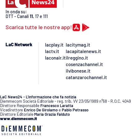
Lacplay.it
In onda su:
DTT - Canali
11
, 17 e 111
Lactv.it
Scarica tutte le nostre app!
Laconair.it
LaC Network
lacplay.it
lacitymag.it
Lacitymag.it
lactv.it
lacapitalenews.it
laconair.it
ilreggino.it
Lacapitalenews.it
cosenzachannel.it
ilvibonese.it
catanzarochannel.it
Ilreggino.it
Cosenzachannel.it
LaC News24 - L’informazione che fa notizia
Diemmecom Società Editoriale - reg. trib. VV 23/05/1989 n°68 - R.O.C. 4049
Direttore Responsabile
Francesco Laratta
Vicedirettore
Enrico De Girolamo
e
Pablo Petrasso
Ilvibonese.it
Direttore Editoriale
Maria Grazia Falduto
www.diemmecom.it
Catanzarochannel.it