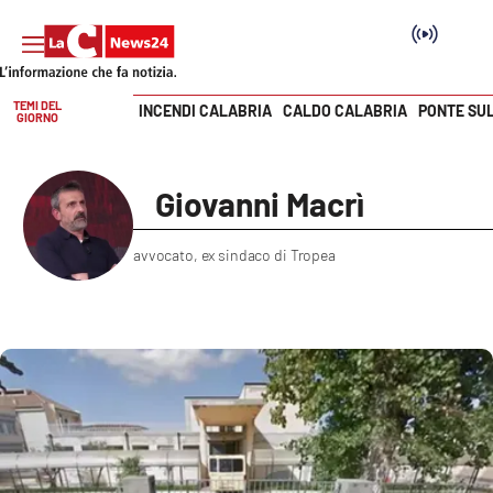
TEMI DEL
INCENDI CALABRIA
CALDO CALABRIA
PONTE SU
GIORNO
Vai
SEZIONI
Giovanni Macrì
Cronaca
avvocato, ex sindaco di Tropea
Politica
Attualità
Economia e lavoro
Italia Mondo