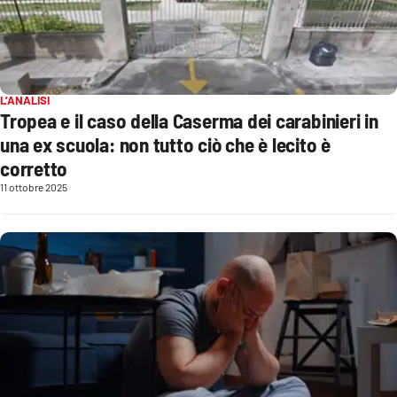
Sanità
Sport
L’ANALISI
Cultura
Tropea e il caso della Caserma dei carabinieri in
una ex scuola: non tutto ciò che è lecito è
Podcast
corretto
11 ottobre 2025
Meteo
Editoriali
VIDEO
Ambiente
Cronaca