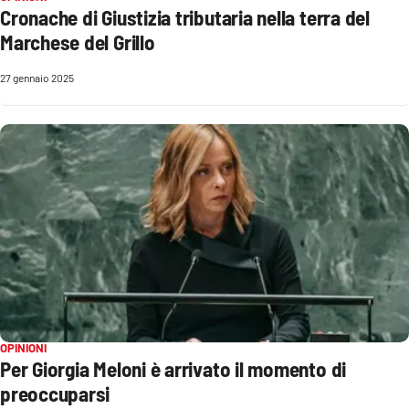
Cronache di Giustizia tributaria nella terra del
Parchi Marini Calabria
Marchese del Grillo
Leggendo Alvaro insieme
27 gennaio 2025
Imprese Di Calabria
Le perfidie di Antonella Grippo
Venti di comunicazione
STREAMING
LaC TV
OPINIONI
LaC Network
Per Giorgia Meloni è arrivato il momento di
preoccuparsi
LaC OnAir