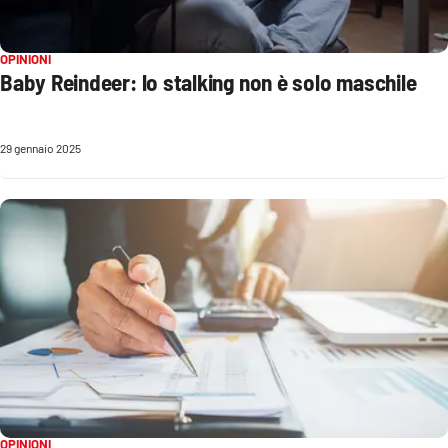
Cultura
OPINIONI
Baby Reindeer: lo stalking non è solo maschile
Economia e Lavoro
Politica
29 gennaio 2025
Sanità
Società
Sport
RUBRICHE
Good Morning Vietnam
OPINIONI