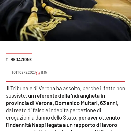
Sanità
Sport
Cultura
Podcast
REDAZIONE
Meteo
1 OTTOBRE 2023
11:15
Editoriali
Il Tribunale di Verona ha assolto, perché il fatto non
sussiste,
un referente della 'ndrangheta in
VIDEO
provincia di Verona, Domenico Multari, 63 anni,
dal reato di falso e indebita percezione di
Ambiente
erogazioni a danno dello Stato,
per aver ottenuto
l'indennità Naspi legata a un rapporto di lavoro
Cronaca