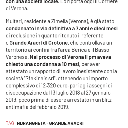
con una società locale.
Lo riporta oggi il Corriere
di Verona.
Cultura
Multari, residente a Zimella (Verona), è già stato
Economia e Lavoro
condannato in via definitiva a 7 anni e dieci mesi
di reclusione in quanto ritenuto il referente
Politica
c
Grande Aracri di Crotone,
che controllava un
territorio ai confini fra l'area Berica e il Basso
Sanità
Veronese.
Nel processo di Verona il pm aveva
chiesto una condanna a 10 mesi,
per aver
Società
attestato un rapporto di lavoro inesistente con la
società "Sfakinais srl", ottenendo un importo
complessivo di 12.320 euro, pari agli assegni di
Sport
disoccupazione dal 13 luglio 2018 al 27 gennaio
2019, poco prima di essere arrestato in un blitz
antimafia del febbraio 2019.
RUBRICHE
Good Morning Vietnam
TAG
NDRANGHETA ·
GRANDE ARACRI