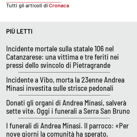
Tutti gli articoli di
Cronaca
Parchi Marini Calabria
Leggendo Alvaro insieme
PIÙ LETTI
Imprese Di Calabria
Incidente mortale sulla statale 106 nel
Le perfidie di Antonella Grippo
Catanzarese: una vittima e tre feriti nei
pressi dello svincolo di Pietragrande
Venti di comunicazione
Incidente a Vibo, morta la 23enne Andrea
Minasi investita sulle strisce pedonali
STREAMING
Donati gli organi di Andrea Minasi, salverà
LaC TV
sette vite. Oggi i funerali a Serra San Bruno
LaC Network
I funerali di Andrea Minasi. Il parroco: «Per
nove giorni la comunità ha sperato,
LaC OnAir