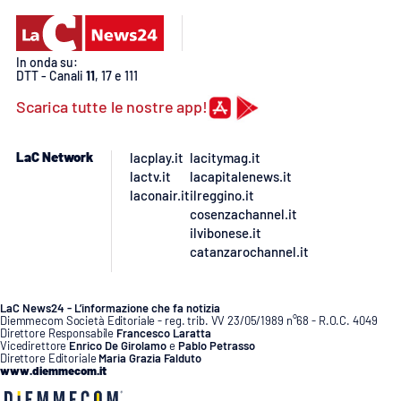
PROGETTI
SPECIALI
Buona Sanità Calabria
In onda su:
DTT - Canali
11
, 17 e 111
Scarica tutte le nostre app!
LA
CALABRIAVISIONE
Destinazioni
LaC Network
lacplay.it
lacitymag.it
lactv.it
lacapitalenews.it
laconair.it
ilreggino.it
Eventi
cosenzachannel.it
ilvibonese.it
Food
catanzarochannel.it
Storie
LaC News24 - L’informazione che fa notizia
Diemmecom Società Editoriale - reg. trib. VV 23/05/1989 n°68 - R.O.C. 4049
Direttore Responsabile
Francesco Laratta
Vicedirettore
Enrico De Girolamo
e
Pablo Petrasso
Direttore Editoriale
Maria Grazia Falduto
LAC
NETWORK
www.diemmecom.it