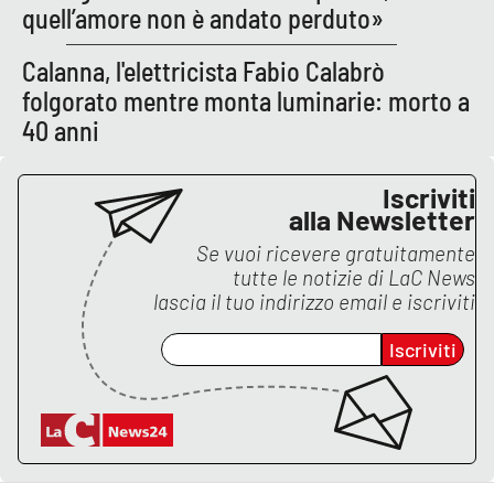
quell’amore non è andato perduto»
Calanna, l'elettricista Fabio Calabrò
EDIZIONI
LOCALI
folgorato mentre monta luminarie: morto a
40 anni
Catanzaro
Crotone
Iscriviti
alla Newsletter
Vibo Valentia
Se vuoi ricevere gratuitamente
tutte le notizie di
LaC News
lascia il tuo indirizzo email e iscriviti
Reggio Calabria
Iscriviti
Cosenza
Lamezia Terme