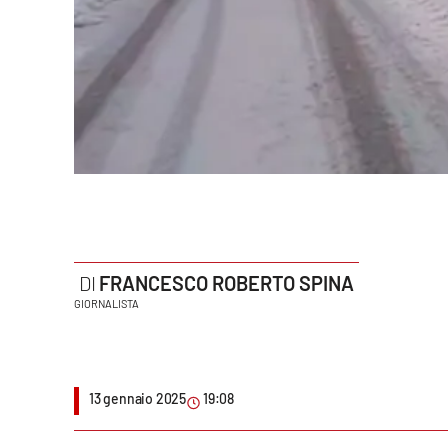
Politica
Sanità
Società
Sport
Rubriche
Good Morning Vietnam
FRANCESCO ROBERTO SPINA
Parchi Marini Calabria
GIORNALISTA
Leggendo Alvaro insieme
Imprese Di Calabria
13 gennaio 2025
19:08
Le perfidie di Antonella Grippo