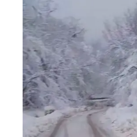
Cultura
Podcast
Meteo
Editoriali
Video
Ambiente
Cronaca
Cultura
Economia e Lavoro