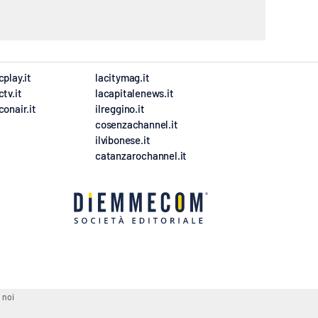
cplay.it
lacitymag.it
ctv.it
lacapitalenews.it
conair.it
ilreggino.it
cosenzachannel.it
ilvibonese.it
catanzarochannel.it
 noi