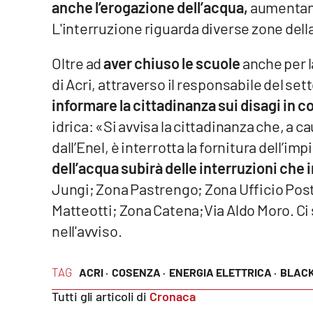
anche l’erogazione dell’acqua,
aumentando
L'interruzione riguarda diverse zone della c
Reggio Calabria
Oltre ad
aver chiuso le scuole
anche per l
Cosenza
di Acri, attraverso il responsabile del set
Lamezia Terme
informare la cittadinanza sui disagi in c
idrica: «Si avvisa la cittadinanza che, a ca
Progetti
dall’Enel, è interrotta la fornitura dell’i
speciali
dell’acqua subirà delle interruzioni che
Buona Sanità Calabria
Jungi; Zona Pastrengo; Zona Ufficio Posta
Matteotti; Zona Catena;Via Aldo Moro. Ci
La
nell'avviso.
Calabriavisione
Destinazioni
TAG
ACRI ·
COSENZA ·
ENERGIA ELETTRICA ·
BLAC
Eventi
Tutti gli articoli di
Cronaca