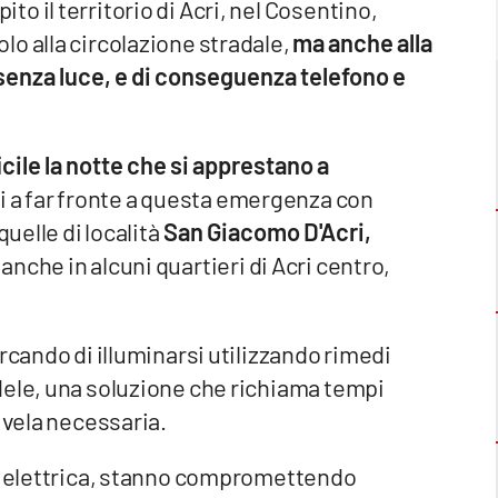
o il territorio di Acri, nel Cosentino,
o alla circolazione stradale,
ma anche alla
 senza luce, e di conseguenza telefono e
icile la notte che si apprestano a
i a far fronte a questa emergenza con
uelle di località
San Giacomo D'Acri,
anche in alcuni quartieri di Acri centro,
rcando di illuminarsi utilizzando rimedi
dele, una soluzione che richiama tempi
ivela necessaria.
ia elettrica, stanno compromettendo