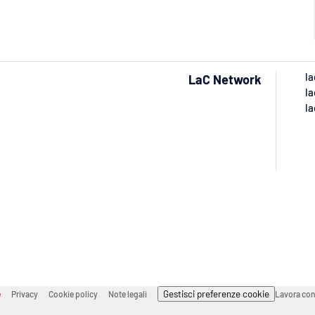
la
LaC Network
la
la
Gestisci preferenze cookie
e
Privacy
Cookie policy
Note legali
Lavora con