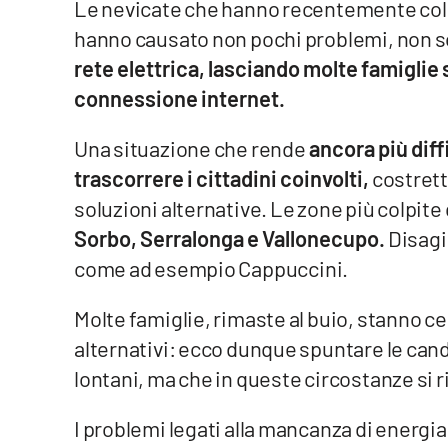
Le nevicate che hanno recentemente colpit
hanno causato non pochi problemi, non sol
Venti di comunicazione
rete elettrica, lasciando molte famiglie
connessione internet.
Streaming
LaC TV
Una situazione che rende
ancora più diff
trascorrere i cittadini coinvolti,
costrett
LaC Network
soluzioni alternative. Le zone più colpite q
LaC OnAir
Sorbo, Serralonga e Vallonecupo.
Disagi 
come ad esempio Cappuccini.
Edizioni
locali
Molte famiglie, rimaste al buio, stanno ce
alternativi: ecco dunque spuntare le can
Catanzaro
lontani, ma che in queste circostanze si r
Crotone
I problemi legati alla mancanza di energ
Vibo Valentia