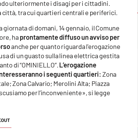
 ulteriormente i disagi per i cittadini.
ittà, tra cui quartieri centrali e periferici.
a giornata di domani, 14 gennaio, il Comune
tore, ha
prontamente diffuso un avviso per
orso
anche per quanto riguarda l'erogazione
usa di un guasto sulla linea elettrica gestita
mpianto di “OMINIELLO”.
L’erogazione
 interesseranno i seguenti quartieri:
Zona
le; Zona Calvario; Merolini Alta; Piazza
 scusiamo per l’inconveniente», si legge
KOUT