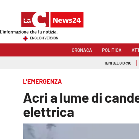
Sezioni
ENGLISH VERSION
Cronaca
CRONACA
POLITICA
AT
Politica
TEMI DEL GIORNO
Attualità
L’EMERGENZA
Economia e lavoro
Acri a lume di cande
Italia Mondo
elettrica
Sanità
Sport