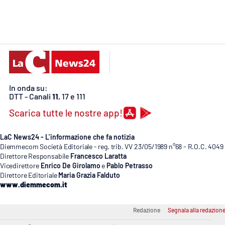
Cosenzachannel.it
Ilvibonese.it
Catanzarochannel.it
In onda su:
App
DTT - Canali
11
, 17 e 111
Android
Scarica tutte le nostre app!
Apple
LaC News24 - L’informazione che fa notizia
Diemmecom Società Editoriale - reg. trib. VV 23/05/1989 n°68 - R.O.C. 4049
Direttore Responsabile
Francesco Laratta
Vicedirettore
Enrico De Girolamo
e
Pablo Petrasso
Direttore Editoriale
Maria Grazia Falduto
Vai
www.diemmecom.it
Redazione
Segnala alla redazion