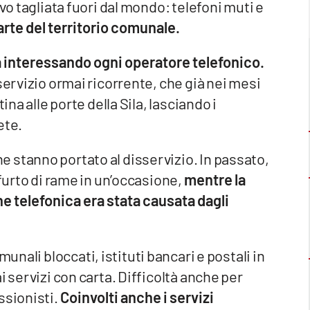
vo tagliata fuori dal mondo: telefoni muti e
arte del territorio comunale.
 interessando ogni operatore telefonico.
servizio ormai ricorrente, che già nei mesi
ina alle porte della Sila, lasciando i
ete.
 stanno portato al disservizio. In passato,
 furto di rame in un’occasione,
mentre la
e telefonica era stata causata dagli
munali bloccati, istituti bancari e postali in
i servizi con carta. Difficoltà anche per
ssionisti.
Coinvolti anche i servizi