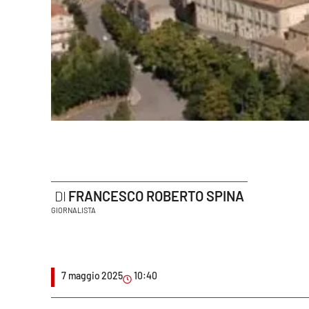
Politica
Sanità
Società
Sport
Rubriche
Good Morning Vietnam
FRANCESCO ROBERTO SPINA
Parchi Marini Calabria
GIORNALISTA
Leggendo Alvaro insieme
Imprese Di Calabria
7 maggio 2025
10:40
Le perfidie di Antonella Grippo