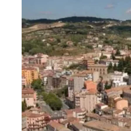
Cultura
Podcast
Meteo
Editoriali
Video
Ambiente
Cronaca
Cultura
Economia e Lavoro