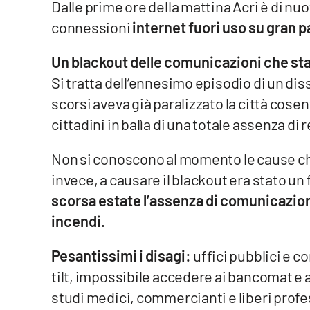
Dalle prime ore della mattina Acri è di nuo
connessioni
internet fuori uso su gran p
Venti di comunicazione
Un blackout delle comunicazioni che sta
Streaming
Si tratta dell’ennesimo episodio di un dis
LaC TV
scorsi aveva già paralizzato la città cosent
cittadini in balìa di una totale assenza di r
LaC Network
Non si conoscono al momento le cause che
LaC OnAir
invece, a causare il blackout era stato un
scorsa estate l’assenza di comunicazion
Edizioni
locali
incendi.
Catanzaro
Pesantissimi i disagi:
uffici pubblici e co
Crotone
tilt, impossibile accedere ai bancomat e a
studi medici, commercianti e liberi profe
Vibo Valentia