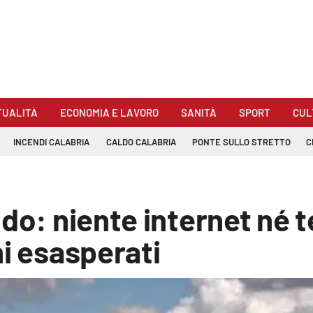
TUALITÀ
ECONOMIA E LAVORO
SANITÀ
SPORT
CUL
INCENDI CALABRIA
CALDO CALABRIA
PONTE SULLO STRETTO
C
do: niente internet né t
ni esasperati