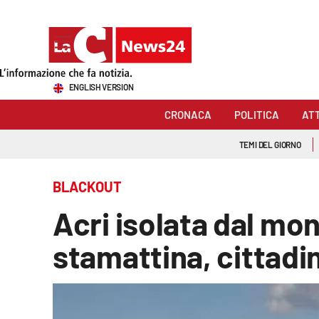
Sezioni
ENGLISH VERSION
Cronaca
CRONACA
POLITICA
AT
Politica
TEMI DEL GIORNO
Attualità
BLACKOUT
Economia e lavoro
Acri isolata dal mon
Italia Mondo
stamattina, cittadi
Sanità
Sport