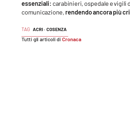
essenziali:
carabinieri, ospedale e vigili
comunicazione,
rendendo ancora più crit
Reggio Calabria
Cosenza
TAG
ACRI ·
COSENZA
Tutti gli articoli di
Cronaca
Lamezia Terme
Progetti
speciali
Buona Sanità Calabria
La
Calabriavisione
Destinazioni
Eventi