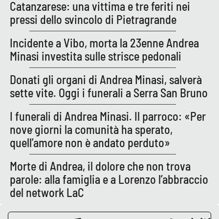
Catanzarese: una vittima e tre feriti nei
pressi dello svincolo di Pietragrande
EDIZIONI
LOCALI
Incidente a Vibo, morta la 23enne Andrea
Minasi investita sulle strisce pedonali
Catanzaro
Donati gli organi di Andrea Minasi, salverà
Crotone
sette vite. Oggi i funerali a Serra San Bruno
Vibo Valentia
I funerali di Andrea Minasi. Il parroco: «Per
nove giorni la comunità ha sperato,
Reggio Calabria
quell’amore non è andato perduto»
Cosenza
Morte di Andrea, il dolore che non trova
parole: alla famiglia e a Lorenzo l’abbraccio
Lamezia Terme
del network LaC