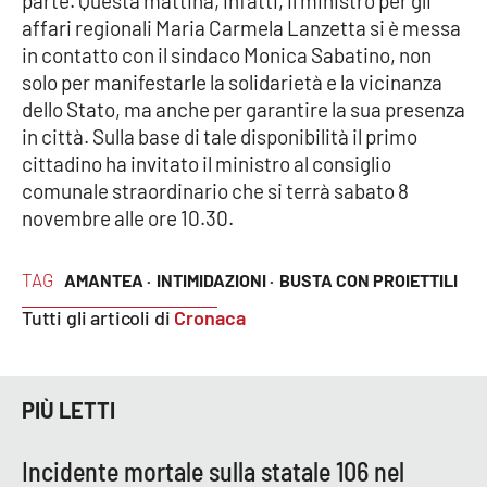
parte. Questa mattina, infatti, il ministro per gli
Parchi Marini Calabria
affari regionali Maria Carmela Lanzetta si è messa
in contatto con il sindaco Monica Sabatino, non
Leggendo Alvaro insieme
solo per manifestarle la solidarietà e la vicinanza
dello Stato, ma anche per garantire la sua presenza
Imprese Di Calabria
in città. Sulla base di tale disponibilità il primo
cittadino ha invitato il ministro al consiglio
Le perfidie di Antonella Grippo
comunale straordinario che si terrà sabato 8
novembre alle ore 10.30.
Venti di comunicazione
TAG
AMANTEA ·
INTIMIDAZIONI ·
BUSTA CON PROIETTILI
Tutti gli articoli di
Cronaca
STREAMING
LaC TV
PIÙ LETTI
LaC Network
Incidente mortale sulla statale 106 nel
LaC OnAir