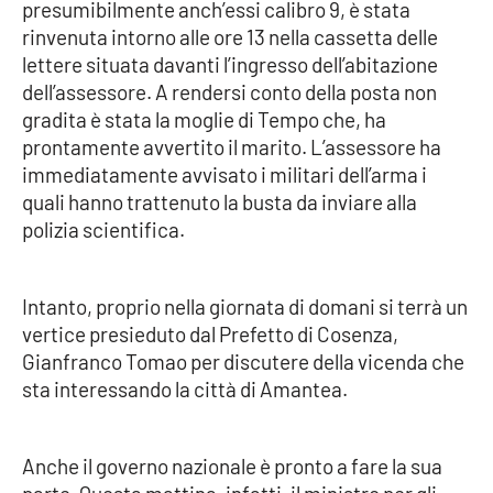
presumibilmente anch’essi calibro 9, è stata
rinvenuta intorno alle ore 13 nella cassetta delle
Cultura
lettere situata davanti l’ingresso dell’abitazione
dell’assessore. A rendersi conto della posta non
Economia e Lavoro
gradita è stata la moglie di Tempo che, ha
prontamente avvertito il marito. L’assessore ha
Politica
immediatamente avvisato i militari dell’arma i
quali hanno trattenuto la busta da inviare alla
Sanità
polizia scientifica.
Società
Intanto, proprio nella giornata di domani si terrà un
Sport
vertice presieduto dal Prefetto di Cosenza,
Gianfranco Tomao per discutere della vicenda che
sta interessando la città di Amantea.
RUBRICHE
Good Morning Vietnam
Anche il governo nazionale è pronto a fare la sua