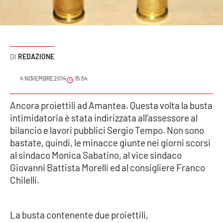
Sanità
Sport
REDAZIONE
Cultura
4 NOVEMBRE 2014
15:54
Podcast
Ancora proiettili ad Amantea. Questa volta la busta
Meteo
intimidatoria è stata indirizzata all’assessore al
bilancio e lavori pubblici Sergio Tempo. Non sono
Editoriali
bastate, quindi, le minacce giunte nei giorni scorsi
al sindaco Monica Sabatino, al vice sindaco
Giovanni Battista Morelli ed al consigliere Franco
VIDEO
Chilelli.
Ambiente
La busta contenente due proiettili,
Cronaca