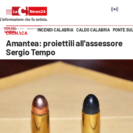
TEMI DEL
INCENDI CALABRIA
CALDO CALABRIA
PONTE SU
HOME PAGE
CRONACA
GIORNO
CRONACA
Vai
Amantea: proiettili all'assessore
SEZIONI
Sergio Tempo
Cronaca
Politica
Attualità
Economia e lavoro
Italia Mondo