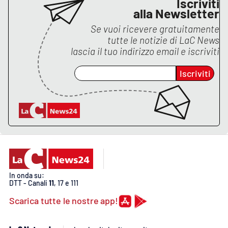
Iscriviti
PROGETTI
SPECIALI
alla Newsletter
Buona Sanità Calabria
Se vuoi ricevere gratuitamente
tutte le notizie di
LaC News
lascia il tuo indirizzo email e iscriviti
LA
CALABRIAVISIONE
Iscriviti
Destinazioni
Eventi
Food
Storie
In onda su:
DTT - Canali
11
, 17 e 111
Scarica tutte le nostre app!
LAC
NETWORK