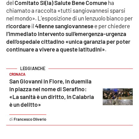
del
Comitato Si(la) Salute Bene Comune
ha
chiamato a raccolta «tutti sangiovannesi sparsi
Cultura
nel mondo». L’esposizione di un lenzuolo bianco per
ricordare
il
48enne sangiovannese
e per chiedere
Economia e Lavoro
l’immediato intervento sull’emergenza-urgenza
dell’ospedale cittadino «unica garanzia per poter
Politica
continuare a vivere a queste latitudini»
.
Sanità
CRONACA
Società
San Giovanni in Fiore, in duemila
in piazza nel nome di Serafino:
Sport
«La sanità è un diritto, in Calabria
è un delitto»
RUBRICHE
Francesco Oliverio
Good Morning Vietnam