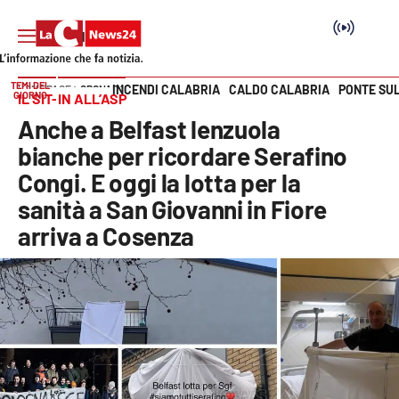
TEMI DEL
INCENDI CALABRIA
CALDO CALABRIA
PONTE SU
HOME PAGE
CRONACA
GIORNO
IL SIT-IN ALL’ASP
Vai
Anche a Belfast lenzuola
SEZIONI
bianche per ricordare Serafino
Congi. E oggi la lotta per la
Cronaca
sanità a San Giovanni in Fiore
arriva a Cosenza
Politica
Attualità
Economia e lavoro
Italia Mondo