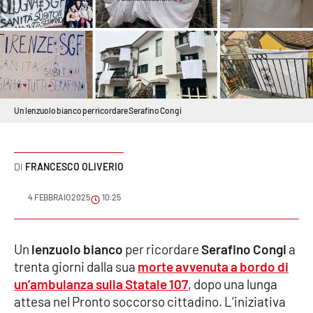
Sanità
Sport
Cultura
Un lenzuolo bianco per ricordare Serafino Congi
Podcast
Meteo
FRANCESCO OLIVERIO
Editoriali
4 FEBBRAIO 2025
10:25
VIDEO
Un
lenzuolo bianco
per ricordare
Serafino Congi
a
trenta giorni dalla sua
morte avvenuta a bordo di
Ambiente
un’ambulanza sulla Statale 107
, dopo una lunga
attesa nel Pronto soccorso cittadino. L’iniziativa
Cronaca