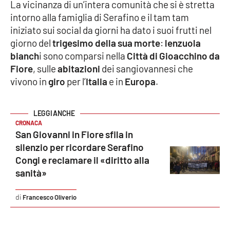
La vicinanza di un’intera comunità che si è stretta
Parchi Marini Calabria
intorno alla famiglia di Serafino e il tam tam
iniziato sui social da giorni ha dato i suoi frutti nel
Leggendo Alvaro insieme
giorno del
trigesimo della sua morte
:
lenzuola
bianch
i sono comparsi nella
Città di Gioacchino da
Imprese Di Calabria
Fiore
, sulle
abitazioni
dei sangiovannesi che
vivono in
giro
per l’
Italia
e in
Europa
.
Le perfidie di Antonella Grippo
Venti di comunicazione
CRONACA
San Giovanni in Fiore sfila in
silenzio per ricordare Serafino
STREAMING
Congi e reclamare il «diritto alla
sanità»
LaC TV
Francesco Oliverio
LaC Network
LaC OnAir