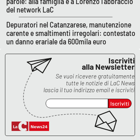
parole: alla famiglia e a Lorenzo l’abbraccio
Lacplay.it
del network LaC
Lactv.it
Depuratori nel Catanzarese, manutenzione
carente e smaltimenti irregolari: contestato
Laconair.it
un danno erariale da 600mila euro
Lacitymag.it
Iscriviti
alla Newsletter
Lacapitalenews.it
Se vuoi ricevere gratuitamente
Ilreggino.it
tutte le notizie di
LaC News
lascia il tuo indirizzo email e iscriviti
Cosenzachannel.it
Iscriviti
Ilvibonese.it
Catanzarochannel.it