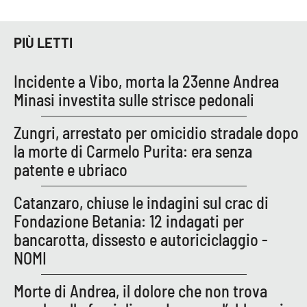
PROGETTI
SPECIALI
Buona Sanità Calabria
PIÙ LETTI
Incidente a Vibo, morta la 23enne Andrea
LA
CALABRIAVISIONE
Minasi investita sulle strisce pedonali
Destinazioni
Zungri, arrestato per omicidio stradale dopo
la morte di Carmelo Purita: era senza
Eventi
patente e ubriaco
Food
Catanzaro, chiuse le indagini sul crac di
Fondazione Betania: 12 indagati per
Storie
bancarotta, dissesto e autoriciclaggio -
NOMI
LAC
NETWORK
Morte di Andrea, il dolore che non trova