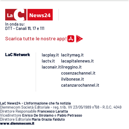
APP
Android
In onda su:
DTT - Canali
11
, 17 e 111
Scarica tutte le nostre app!
Apple
LaC Network
lacplay.it
lacitymag.it
lactv.it
lacapitalenews.it
laconair.it
ilreggino.it
cosenzachannel.it
ilvibonese.it
catanzarochannel.it
LaC News24 - L’informazione che fa notizia
Diemmecom Società Editoriale - reg. trib. VV 23/05/1989 n°68 - R.O.C. 4049
Direttore Responsabile
Francesco Laratta
Vicedirettore
Enrico De Girolamo
e
Pablo Petrasso
Direttore Editoriale
Maria Grazia Falduto
www.diemmecom.it