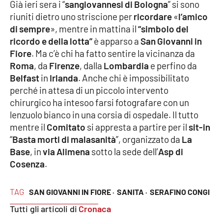
Già ieri sera i “
sangiovannesi di Bologna
” si sono
riuniti dietro uno striscione per
ricordare
«
l’amico
di sempre
», mentre in mattina il
“simbolo del
EDIZIONI
LOCALI
ricordo e della lotta”
è apparso a
San Giovanni in
Fiore
. Ma c’è chi ha fatto sentire la vicinanza da
Catanzaro
Roma
, da
Firenze
, dalla
Lombardia
e perfino da
Belfast
in
Irlanda
. Anche chi è impossibilitato
Crotone
perché in attesa di un piccolo intervento
chirurgico ha intesoo farsi fotografare con un
Vibo Valentia
lenzuolo bianco in una corsia di ospedale. Il tutto
mentre il
Comitato
si appresta a partire per il
sit-in
Reggio Calabria
“
Basta morti di malasanità
”, organizzato da
La
Base
, in
via Alimena
sotto la sede dell’
Asp di
Cosenza
Cosenza
.
Lamezia Terme
TAG
SAN GIOVANNI IN FIORE ·
SANITA ·
SERAFINO CONGI
Tutti gli articoli di
Cronaca