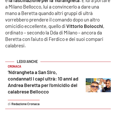
e
la fascinazione per la ’ndrangheta
. È lui a portare
Parchi Marini Calabria
a Milano Bellocco, lui a convincerlo a dare una
mano a Beretta quando altri gruppi di ultrà
Leggendo Alvaro insieme
vorrebbero prendere il comando dopo un altro
omicidio eccellente, quello di
Vittorio Boiocchi
,
Imprese Di Calabria
ordinato – secondo la Dda di Milano – ancora da
Beretta con l’aiuto di Ferdico e dei suoi compari
Le perfidie di Antonella Grippo
calabresi.
Venti di comunicazione
CRONACA
‘Ndrangheta a San Siro,
STREAMING
condannati i capi ultrà: 10 anni ad
Andrea Beretta per l’omicidio del
LaC TV
calabrese Bellocco
LaC Network
Redazione Cronaca
LaC OnAir