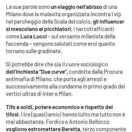
Lacplay.it
Le sue parole sono
un viaggio nell’abisso
di una
Milano dove la malavita organizzata incontra i vip
Lactv.it
nel parcheggio della Scala del calcio,
gli influencer
si mescolano ai picchiatori
, i narcotrafficanti
Laconair.it
come
Luca Lucci
­– sul versante milanista della
faccenda – vengono salutati come eroi quanto
Lacitymag.it
tornano sulle gradinate.
Lacapitalenews.it
Si potrebbe dire che sia il cuore sociologico
dell’inchiesta “Due curve”,
condotta dalla Procura
Ilreggino.it
antimafia di Milano, che porta agli arresti e
successivamente alla condanna in primo grado dei
Cosenzachannel.it
vertici ultras di Inter e Milan.
Tifo e soldi, potere economico e rispetto dei
Ilvibonese.it
tifosi
. I tre (quasi) amici hanno tutto ma tutto non è
mai abbastanza. Ferdico e Antonio Bellocco
Catanzarochannel.it
vogliono estromettere Beretta
, terzo componente