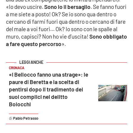
PROGETTI
SPECIALI
«Io devo uscire.
Sono io il bersaglio
. Se fanno fuori
a me siete a posto! Ok? Se io sono qua dentro o
Buona Sanità Calabria
cercano di farmi fuori qua dentro o cercano di fare
del male a voi fuori… Ok? Io sono con le spalle al
muro, capisci? Non ho vie d’uscita!
Sono obbligato
LA
CALABRIAVISIONE
a fare questo percorso
».
Destinazioni
Eventi
CRONACA
«I Bellocco fanno una strage»: le
paure di Beretta e la scelta di
Food
pentirsi dopo il tradimento dei
suoi complici nel delitto
Storie
Boiocchi
Pablo Petrasso
LAC
NETWORK