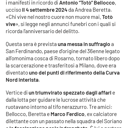
i manifesti in ricordo di
Antonio “Totò” Bellocco
,
ucciso
il 4 settembre 2024
da Andrea Beretta.
Cultura
«Chi vive nel nostro cuore non muore mai,
Totò
vive
», si legge negli annunci funebri con i quali si
Economia e Lavoro
ricorda l’anniversario del delitto.
Politica
Questa sera è prevista
una messa in suffragio
a
San Ferdinando, paese d’origine del 36enne legato
Sanità
all’omonima cosca di Rosarno, tornato libero dopo
la scarcerazione e trasferitosi a Milano, dove era
Società
diventato
uno dei punti di riferimento della Curva
Nord interista
.
Sport
Vertice di
un triumvirato spezzato dagli affari
e
dalla lotta per guidare le lucrose attività che
ruotavano intorno al tifo nerazzurro. Tre amici:
RUBRICHE
Bellocco, Beretta e
Marco Ferdico
, ex calciatore
Good Morning Vietnam
dilettante con un passato nella squadra del Soriano