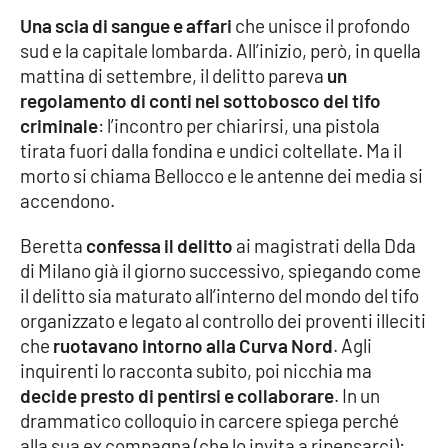
Una scia di sangue e affari
che unisce il profondo
sud e la capitale lombarda. All’inizio, però, in quella
EDIZIONI
mattina di settembre, il delitto pareva
un
LOCALI
regolamento di conti nel sottobosco del tifo
Catanzaro
criminale
: l’incontro per chiarirsi, una pistola
tirata fuori dalla fondina e undici coltellate. Ma il
Crotone
morto si chiama Bellocco e le antenne dei media si
accendono.
Vibo Valentia
Beretta
confessa il delitto
ai magistrati della Dda
di Milano già il giorno successivo, spiegando come
Reggio Calabria
il delitto sia maturato all’interno del mondo del tifo
organizzato e legato al controllo dei proventi illeciti
Cosenza
che
ruotavano intorno alla Curva Nord
. Agli
inquirenti lo racconta subito, poi nicchia ma
Lamezia Terme
decide presto di pentirsi e collaborare
. In un
drammatico colloquio in carcere spiega perché
alla sua ex compagna (che lo invita a ripensarci):