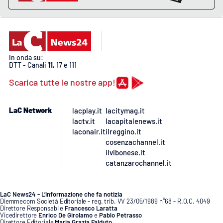
In onda su:
DTT - Canali
11
, 17 e 111
Scarica tutte le nostre app!
LaC Network
lacplay.it
lacitymag.it
lactv.it
lacapitalenews.it
laconair.it
ilreggino.it
cosenzachannel.it
ilvibonese.it
catanzarochannel.it
LaC News24 - L’informazione che fa notizia
Diemmecom Società Editoriale - reg. trib. VV 23/05/1989 n°68 - R.O.C. 4049
Direttore Responsabile
Francesco Laratta
Vicedirettore
Enrico De Girolamo
e
Pablo Petrasso
Direttore Editoriale
Maria Grazia Falduto