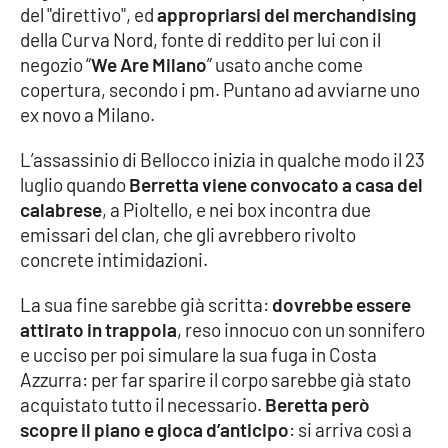
del "direttivo", ed
appropriarsi del merchandising
della Curva Nord, fonte di reddito per lui con il
APP
negozio “
We Are Milano
” usato anche come
Android
copertura, secondo i pm. Puntano ad avviarne uno
ex novo a Milano.
Apple
L’assassinio di Bellocco inizia in qualche modo il 23
luglio quando
Berretta viene convocato a casa del
calabrese
, a Pioltello, e nei box incontra due
emissari del clan, che gli avrebbero rivolto
concrete intimidazioni.
La sua fine sarebbe già scritta:
dovrebbe essere
attirato in trappola
, reso innocuo con un sonnifero
e ucciso per poi simulare la sua fuga in Costa
Azzurra: per far sparire il corpo sarebbe già stato
acquistato tutto il necessario.
Beretta però
scopre il piano e gioca d’anticipo
: si arriva così a