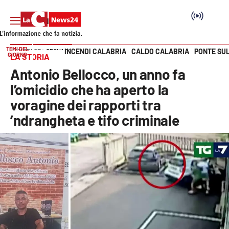
TEMI DEL
INCENDI CALABRIA
CALDO CALABRIA
PONTE SU
HOME PAGE
CRONACA
GIORNO
LA STORIA
Vai
Antonio Bellocco, un anno fa
SEZIONI
l’omicidio che ha aperto la
voragine dei rapporti tra
Cronaca
’ndrangheta e tifo criminale
Politica
Attualità
Economia e lavoro
Italia Mondo