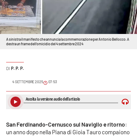
Sanità
Sport
Cultura
A sinistra il manifesto che annuncia la commemorazione per Antonio Bellocco. A
destra un frame dell'omicidio del 4 settembre 2024
Podcast
Meteo
P. P. P.
Editoriali
4 SETTEMBRE 2025
07:53
VIDEO
Ambiente
San Ferdinando-Cernusco sul Naviglio e ritorno
:
un anno dopo nella Piana di Gioia Tauro compaiono
Cronaca