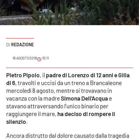
Sanità
Sport
Cultura
REDAZIONE
Podcast
18 AGOSTO 2018
15:11
Meteo
Pietro Pipolo
, il
padre di Lorenzo di 12 anni e Gilla
di 6
, travolti e uccisi da un treno a Brancaleone
Editoriali
mercoledì 8 agosto, mentre si trovavano in
vacanza con la madre
Simona Dell'Acqua
e
stavano attraversando l'unico binario per
VIDEO
raggiungere il mare,
ha deciso di rompere il
Ambiente
silenzio
.
Ancora distrutto dal dolore causato dalla tragedia
Cronaca