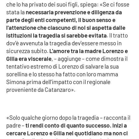
che lo ha privato dei suoi figli, spiega: «Se ci fosse
stata la
necessaria prevenzione e diligenza da
Cultura
parte degli enti competenti, il buon senso e
l'attenzione che ciascuno di noi si aspetta dalle
Economia e Lavoro
istituzioni la tragedia si sarebbe evitata
. Il tratto
dov'è avvenuta la tragedia dev'essere messo in
Politica
sicurezza subito.
L'amore tra la madre Lorenzo e
Gilla era viscerale
, – aggiunge – come dimostra il
Sanità
tentativo estremo di Lorenzo di salvare la sua
sorellina e lo stesso ha fatto con loro mamma
Società
Simona prima dell'impatto con il regionale
proveniente da Catanzaro».
Sport
RUBRICHE
«Solo qualche giorno dopo la tragedia – racconta il
padre –
ti rendi conto di quanto successo. Inizi a
Good Morning Vietnam
cercare Lorenzo e Gilla nel quotidiano ma non ci