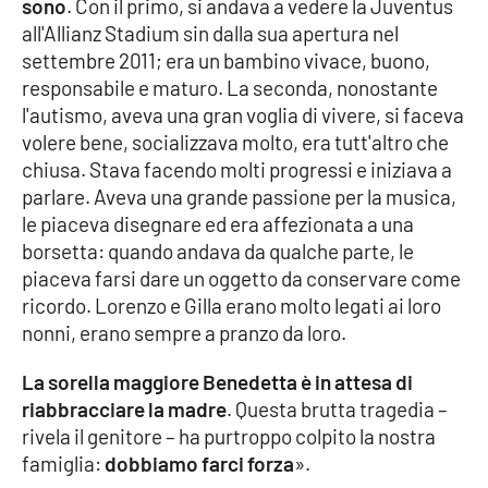
sono
. Con il primo, si andava a vedere la Juventus
Parchi Marini Calabria
all'Allianz Stadium sin dalla sua apertura nel
settembre 2011; era un bambino vivace, buono,
Leggendo Alvaro insieme
responsabile e maturo. La seconda, nonostante
l'autismo, aveva una gran voglia di vivere, si faceva
Imprese Di Calabria
volere bene, socializzava molto, era tutt'altro che
chiusa. Stava facendo molti progressi e iniziava a
Le perfidie di Antonella Grippo
parlare. Aveva una grande passione per la musica,
le piaceva disegnare ed era affezionata a una
Venti di comunicazione
borsetta: quando andava da qualche parte, le
piaceva farsi dare un oggetto da conservare come
ricordo. Lorenzo e Gilla erano molto legati ai loro
STREAMING
nonni, erano sempre a pranzo da loro.
LaC TV
La sorella maggiore Benedetta è in attesa di
riabbracciare la madre
. Questa brutta tragedia –
LaC Network
rivela il genitore – ha purtroppo colpito la nostra
famiglia:
dobbiamo farci forza
».
LaC OnAir