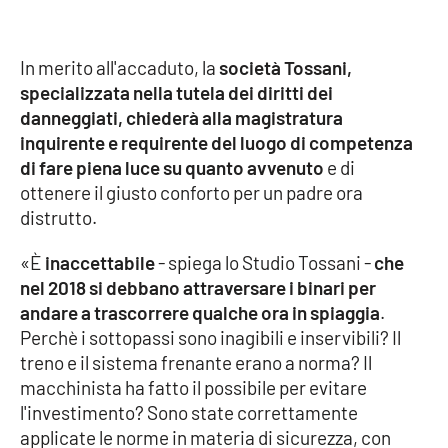
In merito all'accaduto, la
società Tossani,
EDIZIONI
LOCALI
specializzata nella tutela dei diritti dei
danneggiati, chiederà alla magistratura
Catanzaro
inquirente e requirente del luogo di competenza
di fare piena luce su quanto avvenuto
e di
Crotone
ottenere il giusto conforto per un padre ora
distrutto.
Vibo Valentia
«È
inaccettabile
- spiega lo Studio Tossani -
che
Reggio Calabria
nel 2018 si debbano attraversare i binari per
andare a trascorrere qualche ora in spiaggia
.
Cosenza
Perchè i sottopassi sono inagibili e inservibili? Il
treno e il sistema frenante erano a norma? Il
Lamezia Terme
macchinista ha fatto il possibile per evitare
l'investimento? Sono state correttamente
applicate le norme in materia di sicurezza, con