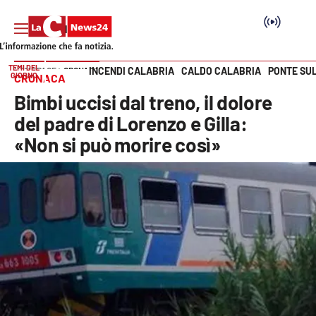
TEMI DEL
INCENDI CALABRIA
CALDO CALABRIA
PONTE SU
HOME PAGE
CRONACA
GIORNO
CRONACA
Vai
Bimbi uccisi dal treno, il dolore
SEZIONI
del padre di Lorenzo e Gilla:
«Non si può morire così»
Cronaca
Politica
Attualità
Economia e lavoro
Italia Mondo