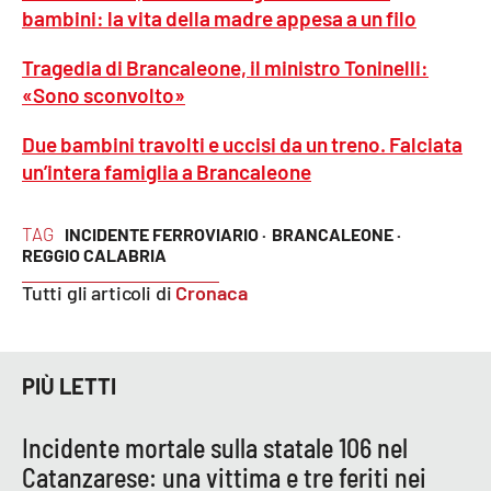
Lacplay.it
bambini: la vita della madre appesa a un filo
Lactv.it
Tragedia di Brancaleone, il ministro Toninelli:
«Sono sconvolto»
Laconair.it
Due bambini travolti e uccisi da un treno. Falciata
un’intera famiglia a Brancaleone
Lacitymag.it
Lacapitalenews.it
TAG
INCIDENTE FERROVIARIO ·
BRANCALEONE ·
REGGIO CALABRIA
Ilreggino.it
Tutti gli articoli di
Cronaca
Cosenzachannel.it
PIÙ LETTI
Ilvibonese.it
Incidente mortale sulla statale 106 nel
Catanzarochannel.it
Catanzarese: una vittima e tre feriti nei