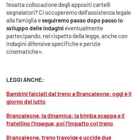
PROGETTI
SPECIALI
l'esatta collocazione degli appositi cartelli
segnalatori? Ci occuperemo dell'assistenza legale
Buona Sanità Calabria
alla famiglia e
seguiremo passo dopo passo lo
sviluppo delle indagini
eventualmente
partecipando, nel rispetto della legge, anche con
LA
CALABRIAVISIONE
indagini difensive specifiche e perizie
cinematiche».
Destinazioni
Eventi
LEGGI ANCHE:
Food
Bambini falciati dal treno a Brancaleone: oggi è il
giorno del lutto
Storie
Brancaleone, la dinamica: la bimba scappa e il
fratellino l’insegue, poi l’impatto col treno
LAC
NETWORK
Brancaleone, treno travolge e uccide due