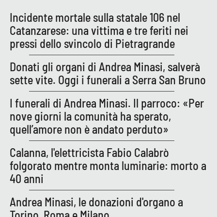
PROGETTI
SPECIALI
Incidente mortale sulla statale 106 nel
Buona Sanità Calabria
Catanzarese: una vittima e tre feriti nei
pressi dello svincolo di Pietragrande
LA
CALABRIAVISIONE
Donati gli organi di Andrea Minasi, salverà
sette vite. Oggi i funerali a Serra San Bruno
Destinazioni
I funerali di Andrea Minasi. Il parroco: «Per
Eventi
nove giorni la comunità ha sperato,
quell’amore non è andato perduto»
Food
Calanna, l'elettricista Fabio Calabrò
Storie
folgorato mentre monta luminarie: morto a
40 anni
LAC
NETWORK
Andrea Minasi, le donazioni d'organo a
Torino, Roma e Milano