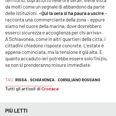
territorio, soprattutto nelle ore serali, viene vista
da molti come un segnale di abbandono da parte
delle istituzioni. «
Qui la sera si ha paura a uscire
–
EDIZIONI
racconta una commerciante della zona – eppure
LOCALI
siamo nel cuore della marina, dove dovrebbero
Catanzaro
esserci sicurezza e accoglienza per chi arriva».
A Schiavonea, come in altri quartieri della città, i
Crotone
cittadini chiedono risposte concrete. L’estate è
appena cominciata, ma la tensione è già alta. E
Vibo Valentia
quanto accaduto ieri potrebbe essere solo l’inizio,
se non si prenderanno misure immediate.
Reggio Calabria
TAG
RISSA ·
SCHIAVONEA ·
CORIGLIANO ROSSANO
Cosenza
Tutti gli articoli di
Cronaca
Lamezia Terme
PIÙ LETTI