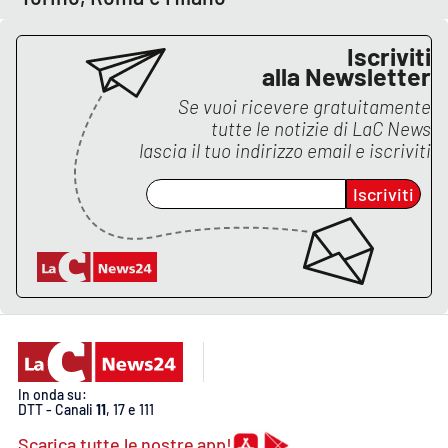
Lacplay.it
Iscriviti
Lactv.it
alla Newsletter
Se vuoi ricevere gratuitamente
Laconair.it
tutte le notizie di
LaC News
lascia il tuo indirizzo email e iscriviti
Lacitymag.it
Iscriviti
Lacapitalenews.it
Ilreggino.it
Cosenzachannel.it
Ilvibonese.it
In onda su:
DTT - Canali
11
, 17 e 111
Catanzarochannel.it
Scarica tutte le nostre app!