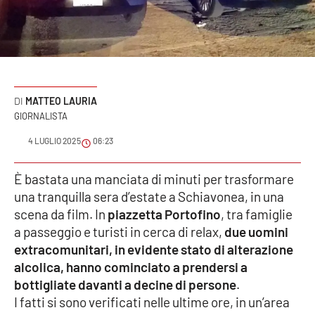
Sanità
Sport
Cultura
MATTEO LAURIA
GIORNALISTA
Podcast
4 LUGLIO 2025
06:23
Meteo
È bastata una manciata di minuti per trasformare
Editoriali
una tranquilla sera d’estate a Schiavonea, in una
scena da film. In
piazzetta Portofino
, tra famiglie
a passeggio e turisti in cerca di relax,
due uomini
VIDEO
extracomunitari, in evidente stato di alterazione
alcolica, hanno cominciato a prendersi a
Ambiente
bottigliate davanti a decine di persone
.
I fatti si sono verificati nelle ultime ore, in un’area
Cronaca