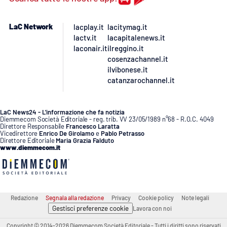
APP
LaC Network
lacplay.it
lacitymag.it
lactv.it
lacapitalenews.it
Android
laconair.it
ilreggino.it
cosenzachannel.it
Apple
ilvibonese.it
catanzarochannel.it
LaC News24 - L’informazione che fa notizia
Diemmecom Società Editoriale - reg. trib. VV 23/05/1989 n°68 - R.O.C. 4049
Direttore Responsabile
Francesco Laratta
Vicedirettore
Enrico De Girolamo
e
Pablo Petrasso
Direttore Editoriale
Maria Grazia Falduto
www.diemmecom.it
Redazione
Segnala alla redazione
Privacy
Cookie policy
Note legali
Gestisci preferenze cookie
Lavora con noi
Copyright © 2014-2026 Diemmecom Società Editoriale - Tutti i diritti sono riservati