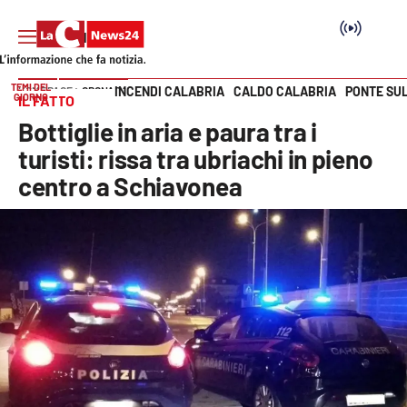
TEMI DEL
INCENDI CALABRIA
CALDO CALABRIA
PONTE SU
HOME PAGE
CRONACA
GIORNO
IL FATTO
Vai
Bottiglie in aria e paura tra i
SEZIONI
turisti: rissa tra ubriachi in pieno
centro a Schiavonea
Cronaca
Politica
Attualità
Economia e lavoro
Italia Mondo