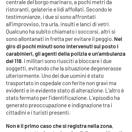
centrale del borgo marinaro, a pochi metri da
ristoranti, gelaterie e lidi affollati. Secondo le
Cultura
testimonianze, i due si sono affrontati
all’improvviso, tra urla, insulti e lanci di vetri.
Economia e Lavoro
Qualcuno ha subito chiamato i soccorsi, altri si
sono allontanati in fretta per evitare il peggio.
Nel
Politica
giro di pochi minuti sono intervenuti sul posto i
carabinieri, gli agenti della polizia e un’ambulanza
Sanità
del 118
. I militari sono riusciti a bloccare i due
soggetti, evitando che la situazione degenerasse
Società
ulteriormente. Uno dei due uomini è stato
trasportato in ospedale con ferite non gravi ma
Sport
evidenti e in evidente stato di alterazione. L’altro è
stato fermato per l’identificazione. L’episodio ha
generato preoccupazione e indignazione tra i
RUBRICHE
cittadini e i turisti presenti.
Good Morning Vietnam
Non è il primo caso che si registra nella zona
,