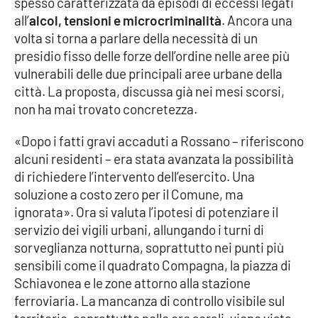
spesso caratterizzata da episodi di eccessi legati
Parchi Marini Calabria
all’
alcol, tensioni e microcriminalità
. Ancora una
volta si torna a parlare della necessità di un
Leggendo Alvaro insieme
presidio fisso delle forze dell’ordine nelle aree più
vulnerabili delle due principali aree urbane della
Imprese Di Calabria
città. La proposta, discussa già nei mesi scorsi,
non ha mai trovato concretezza.
Le perfidie di Antonella Grippo
«Dopo i fatti gravi accaduti a Rossano – riferiscono
alcuni residenti – era stata avanzata la possibilità
Venti di comunicazione
di richiedere l’intervento dell’esercito. Una
soluzione a costo zero per il Comune, ma
ignorata». Ora si valuta l’ipotesi di potenziare il
STREAMING
servizio dei vigili urbani, allungando i turni di
LaC TV
sorveglianza notturna, soprattutto nei punti più
sensibili come il quadrato Compagna, la piazza di
LaC Network
Schiavonea e le zone attorno alla stazione
ferroviaria. La mancanza di controllo visibile sul
LaC OnAir