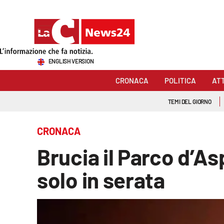
Sezioni
ENGLISH VERSION
Cronaca
CRONACA
POLITICA
AT
Politica
TEMI DEL GIORNO
Attualità
CRONACA
Economia e lavoro
Brucia il Parco d’As
Italia Mondo
solo in serata
Sanità
Sport