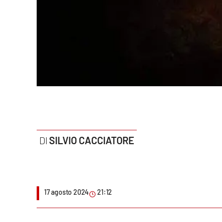
Politica
Sanità
Società
Sport
Rubriche
Good Morning Vietnam
SILVIO CACCIATORE
Parchi Marini Calabria
Leggendo Alvaro insieme
17 agosto 2024
21:12
Imprese Di Calabria
Le perfidie di Antonella Grippo