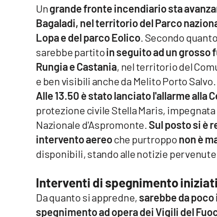
Un
grande fronte incendiario sta avanz
Venti di comunicazione
Bagaladi, nel territorio del Parco nazio
Lopa e del parco Eolico
. Secondo quanto 
Streaming
sarebbe partito
in seguito ad un grosso f
Rungia e Castania
, nel territorio del Co
LaC TV
e ben visibili anche da Melito Porto Salvo.
LaC Network
Alle 13.50 è stato lanciato l'allarme alla
protezione civile Stella Maris, impegnat
LaC OnAir
Nazionale d'Aspromonte.
Sul posto si è r
intervento aereo
che purtroppo
non è ma
Edizioni
locali
disponibili, stando alle notizie pervenute
Catanzaro
Interventi di spegnimento iniziati
Crotone
Da quanto si appredne,
sarebbe da poco i
spegnimento ad opera dei Vigili del Fuoc
Vibo Valentia