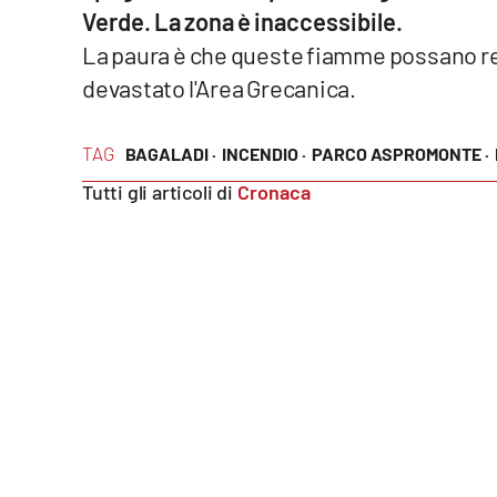
Verde. La zona è inaccessibile.
Reggio Calabria
La paura è che queste fiamme possano repl
devastato l'Area Grecanica.
Cosenza
TAG
Lamezia Terme
BAGALADI ·
INCENDIO ·
PARCO ASPROMONTE ·
Tutti gli articoli di
Cronaca
Progetti
speciali
Buona Sanità Calabria
La
Calabriavisione
Destinazioni
Eventi