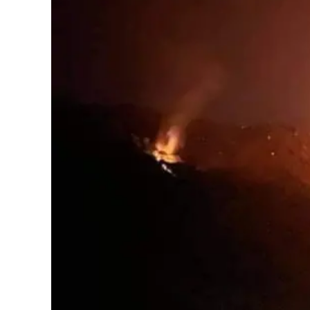
Cultura
Podcast
Meteo
Editoriali
Video
Ambiente
Cronaca
Cultura
Economia e Lavoro