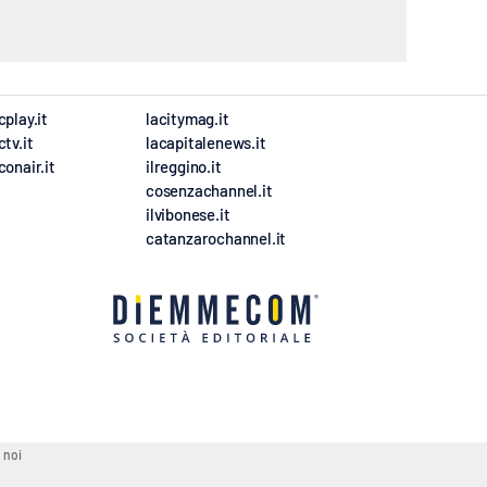
cplay.it
lacitymag.it
ctv.it
lacapitalenews.it
conair.it
ilreggino.it
cosenzachannel.it
ilvibonese.it
catanzarochannel.it
 noi