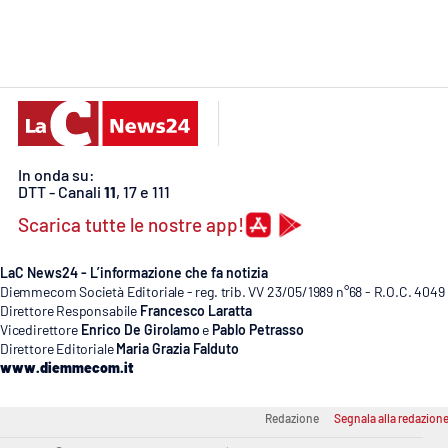
Cosenzachannel.it
Ilvibonese.it
Catanzarochannel.it
In onda su:
App
DTT - Canali
11
, 17 e 111
Android
Scarica tutte le nostre app!
Apple
LaC News24 - L’informazione che fa notizia
Diemmecom Società Editoriale - reg. trib. VV 23/05/1989 n°68 - R.O.C. 4049
Direttore Responsabile
Francesco Laratta
Vicedirettore
Enrico De Girolamo
e
Pablo Petrasso
Direttore Editoriale
Maria Grazia Falduto
Vai
www.diemmecom.it
Redazione
Segnala alla redazion