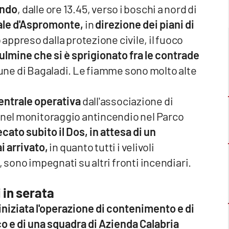
ando
, dalle ore 13.45, verso i boschi a nord di
nale d'Aspromonte,
in
direzione dei piani di
appreso dalla protezione civile, il fuoco
ulmine che si è sprigionato fra le contrade
mune di Bagaladi. Le fiamme sono molto alte
 Centrale operativa
dall'associazione di
a nel monitoraggio antincendio nel Parco
ecato subito il Dos, in attesa di un
i arrivato,
in quanto tutti i velivoli
, sono impegnati su altri fronti incendiari.
 in serata
niziata l'operazione di contenimento e di
o e di una squadra di Azienda Calabria