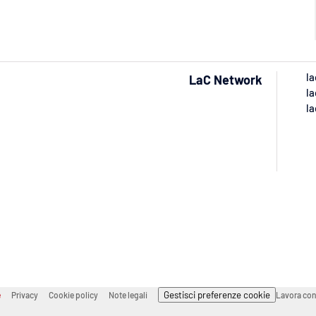
la
LaC Network
la
la
Gestisci preferenze cookie
e
Privacy
Cookie policy
Note legali
Lavora con