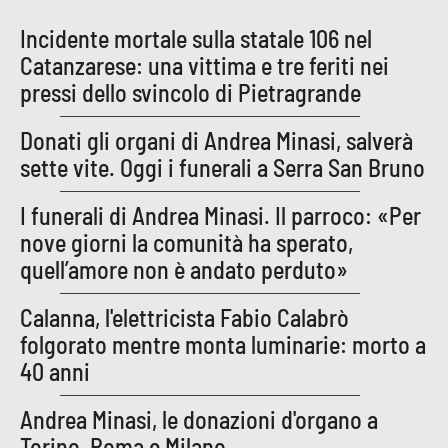
Lacplay.it
Incidente mortale sulla statale 106 nel
Lactv.it
Catanzarese: una vittima e tre feriti nei
pressi dello svincolo di Pietragrande
Laconair.it
Donati gli organi di Andrea Minasi, salverà
Lacitymag.it
sette vite. Oggi i funerali a Serra San Bruno
Lacapitalenews.it
I funerali di Andrea Minasi. Il parroco: «Per
nove giorni la comunità ha sperato,
Ilreggino.it
quell’amore non è andato perduto»
Cosenzachannel.it
Calanna, l'elettricista Fabio Calabrò
folgorato mentre monta luminarie: morto a
Ilvibonese.it
40 anni
Catanzarochannel.it
Andrea Minasi, le donazioni d'organo a
Torino, Roma e Milano