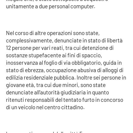
unitamente a due personal computer.
Parchi Marini Calabria
Leggendo Alvaro insieme
Nel corso di altre operazioni sono state,
Imprese Di Calabria
complessivamente, denunciate in stato di libertà
12 persone per vari reati, tra cui detenzione di
Le perfidie di Antonella Grippo
sostanze stupefacente ai fini di spaccio,
inosservanza al foglio di via obbligatorio, guida in
Venti di comunicazione
stato di ebrezza, occupazione abusiva di alloggi di
edilizia residenziale pubblica. Inoltre sei persone in
giovane età, tra cui due minori, sono state
STREAMING
denunciate all’autorità giudiziaria in quanto
ritenuti responsabili del tentato furto in concorso
LaC TV
di un veicolo nel centro cittadino.
LaC Network
LaC OnAir