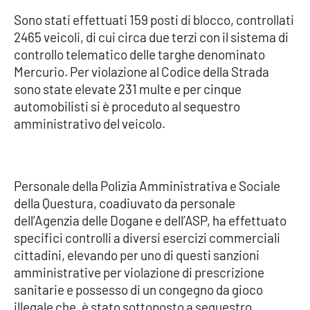
Sono stati effettuati 159 posti di blocco, controllati
Cultura
2465 veicoli, di cui circa due terzi con il sistema di
controllo telematico delle targhe denominato
Economia e Lavoro
Mercurio. Per violazione al Codice della Strada
sono state elevate 231 multe e per cinque
Politica
automobilisti si è proceduto al sequestro
amministrativo del veicolo.
Sanità
Società
Personale della Polizia Amministrativa e Sociale
della Questura, coadiuvato da personale
Sport
dell’Agenzia delle Dogane e dell’ASP, ha effettuato
specifici controlli a diversi esercizi commerciali
cittadini, elevando per uno di questi sanzioni
RUBRICHE
amministrative per violazione di prescrizione
Good Morning Vietnam
sanitarie e possesso di un congegno da gioco
illegale che, è stato sottoposto a sequestro