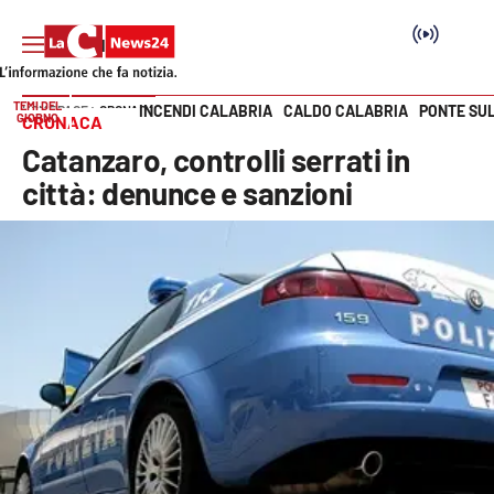
TEMI DEL
INCENDI CALABRIA
CALDO CALABRIA
PONTE SU
HOME PAGE
CRONACA
GIORNO
CRONACA
Vai
Catanzaro, controlli serrati in
SEZIONI
città: denunce e sanzioni
Cronaca
Politica
Attualità
Economia e lavoro
Italia Mondo