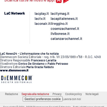
LaC Network
lacplay.it
lacitymag.it
lactv.it
lacapitalenews.it
laconair.it
ilreggino.it
cosenzachannel.it
ilvibonese.it
catanzarochannel.it
LaC News24 - L’informazione che fa notizia
Diemmecom Società Editoriale - reg. trib. VV 23/05/1989 n°68 - R.O.C. 4049
Direttore Responsabile
Francesco Laratta
Vicedirettore
Enrico De Girolamo
e
Pablo Petrasso
Direttore Editoriale
Maria Grazia Falduto
www.diemmecom.it
Redazione
Segnala alla redazione
Privacy
Cookie policy
Note legali
Gestisci preferenze cookie
Lavora con noi
Copyright © 2014-2026 Diemmecom Società Editoriale - Tutti i diritti sono riservati