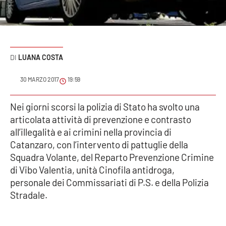
Sanità
Sport
LUANA COSTA
Cultura
30 MARZO 2017
19:59
Podcast
Nei giorni scorsi la polizia di Stato ha svolto una
Meteo
articolata attività di prevenzione e contrasto
all’illegalità e ai crimini nella provincia di
Editoriali
Catanzaro, con l’intervento di pattuglie della
Squadra Volante, del Reparto Prevenzione Crimine
di Vibo Valentia, unità Cinofila antidroga,
VIDEO
personale dei Commissariati di P.S. e della Polizia
Stradale.
Ambiente
Cronaca