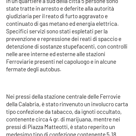
In un quartiere a sud della città 5 persone sono
state tratte in arresto e deferite alla autorità
giudiziaria per il reato di furto aggravato e
EDIZIONI
continuato di gas metano ed energia elettrica.
LOCALI
Specifici servizi sono stati espletati per la
Catanzaro
prevenzione e repressione dei reati di spaccio e
detenzione di sostanze stupefacenti, con controlli
Crotone
nelle aree interne ed esterne alle stazioni
Ferroviarie presenti nel capoluogo e in alcune
Vibo Valentia
fermate degli autobus.
Reggio Calabria
Nei pressi della stazione centrale delle Ferrovie
Cosenza
della Calabria, è stato rinvenuto un involucro carta
tipo confezione da tabacco, da ignoti occultato,
Lamezia Terme
contenente circa 4 gr. di marijuana, mentre nei
pressi di Piazza Matteotti, è stato reperito un
medesimo tipo di confezione contenente 5,18