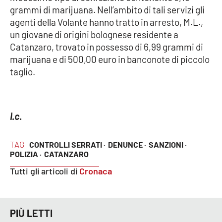
PROGETTI
SPECIALI
grammi di marijuana. Nell’ambito di tali servizi gli
agenti della Volante hanno tratto in arresto, M.L.,
Buona Sanità Calabria
un giovane di origini bolognese residente a
Catanzaro, trovato in possesso di 6,99 grammi di
marijuana e di 500,00 euro in banconote di piccolo
LA
CALABRIAVISIONE
taglio.
Destinazioni
Eventi
l.c.
Food
TAG
CONTROLLI SERRATI ·
DENUNCE ·
SANZIONI ·
POLIZIA ·
CATANZARO
Storie
Tutti gli articoli di
Cronaca
LAC
NETWORK
PIÙ LETTI