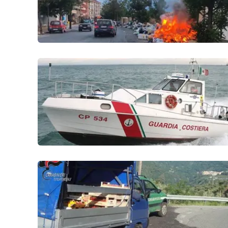
Venti di comunicazione
Streaming
LaC TV
LaC Network
LaC OnAir
Edizioni
locali
Catanzaro
Crotone
Vibo Valentia