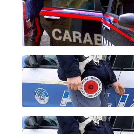
Cosenzachannel.it
Ilvibonese.it
Catanzarochannel.it
App
Android
Apple
Vai