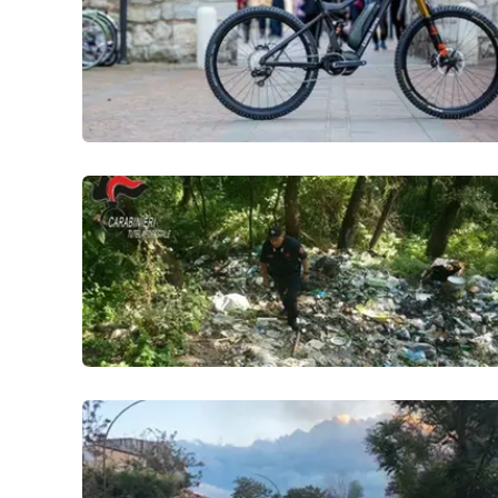
Politica
Sanità
Società
Sport
Rubriche
Good Morning Vietnam
Parchi Marini Calabria
Leggendo Alvaro insieme
Imprese Di Calabria
Le perfidie di Antonella Grippo