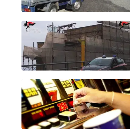
Reggio Calabria
Cosenza
Lamezia Terme
Progetti
speciali
Buona Sanità Calabria
La
Calabriavisione
Destinazioni
Eventi