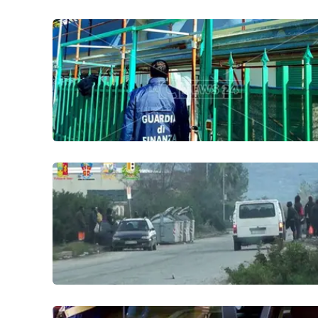
Food
Storie
LaC
Network
Lacplay.it
Lactv.it
Laconair.it
Lacitymag.it
Lacapitalenews.it
Ilreggino.it