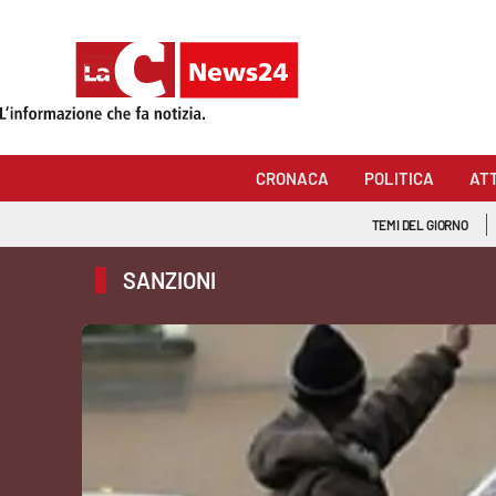
Sezioni
Cronaca
CRONACA
POLITICA
AT
Politica
TEMI DEL GIORNO
Attualità
SANZIONI
Economia e lavoro
Italia Mondo
Sanità
Sport