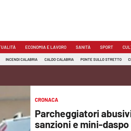
TUALITÀ
ECONOMIA E LAVORO
SANITÀ
SPORT
CUL
INCENDI CALABRIA
CALDO CALABRIA
PONTE SULLO STRETTO
C
CRONACA
Parcheggiatori abusiv
sanzioni e mini-daspo