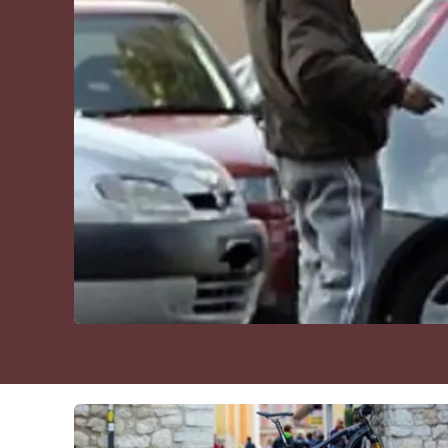
Cultura
Podcast
Meteo
Editoriali
Video
Ambiente
Cronaca
Cultura
Economia e Lavoro