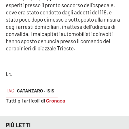
esperiti presso il pronto soccorso dell’ospedale,
dove era stato condotto dagli addetti del 118, è
stato poco dopo dimesso e sottoposto alla misura
EDIZIONI
LOCALI
degli arresti domiciliari, in attesa dell'udienza di
convalida. I malcapitati automobilisti coinvolti
Catanzaro
hanno sposto denuncia presso il comando dei
carabinieri di piazzale Trieste.
Crotone
Vibo Valentia
l.c.
Reggio Calabria
TAG
CATANZARO ·
ISIS
Cosenza
Tutti gli articoli di
Cronaca
Lamezia Terme
PIÙ LETTI