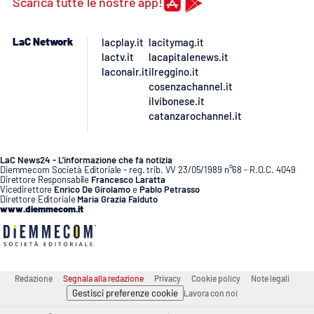
Scarica tutte le nostre app!
APP
LaC Network
lacplay.it
lacitymag.it
lactv.it
lacapitalenews.it
Android
laconair.it
ilreggino.it
cosenzachannel.it
Apple
ilvibonese.it
catanzarochannel.it
LaC News24 - L’informazione che fa notizia
Diemmecom Società Editoriale - reg. trib. VV 23/05/1989 n°68 - R.O.C. 4049
Direttore Responsabile
Francesco Laratta
Vicedirettore
Enrico De Girolamo
e
Pablo Petrasso
Direttore Editoriale
Maria Grazia Falduto
www.diemmecom.it
Redazione
Segnala alla redazione
Privacy
Cookie policy
Note legali
Gestisci preferenze cookie
Lavora con noi