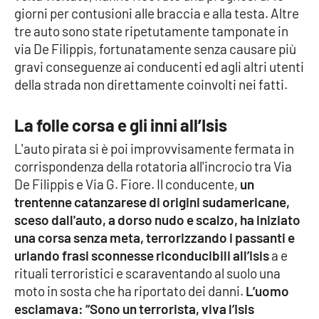
giorni per contusioni alle braccia e alla testa. Altre
tre auto sono state ripetutamente tamponate in
Cultura
via De Filippis, fortunatamente senza causare più
gravi conseguenze ai conducenti ed agli altri utenti
Economia e Lavoro
della strada non direttamente coinvolti nei fatti.
Politica
La folle corsa e gli inni all’Isis
Sanità
L'auto pirata si è poi improvvisamente fermata in
corrispondenza della rotatoria all'incrocio tra Via
Società
De Filippis e Via G. Fiore. Il conducente,
un
trentenne catanzarese di origini sudamericane,
Sport
sceso dall'auto, a dorso nudo e scalzo, ha iniziato
una corsa senza meta, terrorizzando i passanti e
urlando frasi sconnesse riconducibili all’Isis
a e
RUBRICHE
rituali terroristici e scaraventando al suolo una
moto in sosta che ha riportato dei danni.
L’uomo
Good Morning Vietnam
esclamava: “Sono un terrorista, viva l’Isis