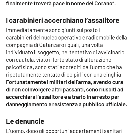
finalmente troverà pace in nome del Corano”.
Parchi Marini Calabria
I carabinieri accerchiano l’assalitore
Leggendo Alvaro insieme
Immediatamente sono giunti sul posto i
Imprese Di Calabria
carabinieri del nucleo operativo e radiomobile della
compagnia di Catanzaro i quali, una volta
Le perfidie di Antonella Grippo
individuato il soggetto, nel tentativo di avvicinarlo
con cautela, visto il forte stato di alterazione
Venti di comunicazione
psicofisica, sono stati aggrediti dall'uomo che ha
ripetutamente tentato di colpirli con una cinghia.
Fortunatamente i militari dell'arma, avendo cura
di non coinvolgere altri passanti, sono riusciti ad
STREAMING
accerchiare l'assalitore e a trarlo in arresto per
LaC TV
danneggiamento e resistenza a pubblico ufficiale
.
LaC Network
Le denuncie
L’uomo, dopo gli opportuni accertamenti sanitari
LaC OnAir