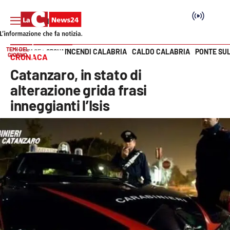
TEMI DEL
INCENDI CALABRIA
CALDO CALABRIA
PONTE SU
HOME PAGE
CRONACA
GIORNO
CRONACA
Vai
Catanzaro, in stato di
SEZIONI
alterazione grida frasi
inneggianti l’Isis
Cronaca
Politica
Attualità
Economia e lavoro
Italia Mondo