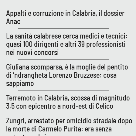
PROGETTI
SPECIALI
Appalti e corruzione in Calabria, il dossier
Buona Sanità Calabria
Anac
La sanità calabrese cerca medici e tecnici:
LA
CALABRIAVISIONE
quasi 100 dirigenti e altri 39 professionisti
nei nuovi concorsi
Destinazioni
Giuliana scomparsa, è la moglie del pentito
Eventi
di ’ndrangheta Lorenzo Bruzzese: cosa
sappiamo
Food
Terremoto in Calabria, scossa di magnitudo
Storie
3.5 con epicentro a nord-est di Celico
Zungri, arrestato per omicidio stradale dopo
LAC
NETWORK
la morte di Carmelo Purita: era senza