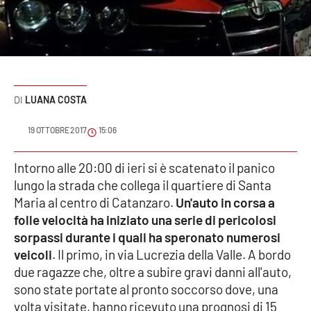
Sanità
Sport
Cultura
LUANA COSTA
Podcast
19 OTTOBRE 2017
15:06
Meteo
Intorno alle 20:00 di ieri si è scatenato il panico
lungo la strada che collega il quartiere di Santa
Editoriali
Maria al centro di Catanzaro.
Un'auto in corsa a
folle velocità ha iniziato una serie di pericolosi
sorpassi durante i quali ha speronato numerosi
VIDEO
veicoli
. Il primo, in via Lucrezia della Valle. A bordo
Ambiente
due ragazze che, oltre a subire gravi danni all'auto,
sono state portate al pronto soccorso dove, una
Cronaca
volta visitate, hanno ricevuto una prognosi di 15