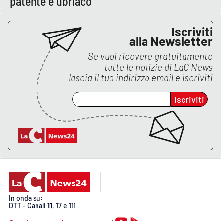
patente e ubriaco
Lacplay.it
Lactv.it
Iscriviti
alla Newsletter
Laconair.it
Se vuoi ricevere gratuitamente
tutte le notizie di
LaC News
lascia il tuo indirizzo email e iscriviti
Lacitymag.it
Iscriviti
Lacapitalenews.it
Ilreggino.it
Cosenzachannel.it
Ilvibonese.it
In onda su:
Catanzarochannel.it
DTT - Canali
11
, 17 e 111