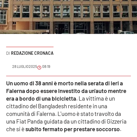
Sanità
Sport
Cultura
Podcast
REDAZIONE CRONACA
Meteo
28 LUGLIO 2025
08:19
Editoriali
Un uomo di 38 anni è morto nella serata di ieri a
Falerna dopo essere investito da un'auto mentre
era a bordo di una bicicletta
. La vittima è un
cittadino del Bangladesh residente in una
VIDEO
comunità di Falerna. L'uomo è stato travolto da
Ambiente
una Fiat Panda guidata da un cittadino di Gizzeria
che si è
subito fermato per prestare soccorso
.
Cronaca