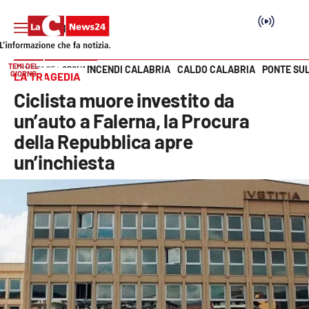
TEMI DEL
INCENDI CALABRIA
CALDO CALABRIA
PONTE SU
HOME PAGE
CRONACA
GIORNO
LA TRAGEDIA
Vai
Ciclista muore investito da
SEZIONI
un’auto a Falerna, la Procura
della Repubblica apre
Cronaca
un’inchiesta
Politica
Attualità
Economia e lavoro
Italia Mondo