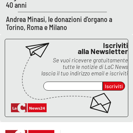
40 anni
Andrea Minasi, le donazioni d'organo a
EDIZIONI
LOCALI
Torino, Roma e Milano
Catanzaro
Iscriviti
alla Newsletter
Crotone
Se vuoi ricevere gratuitamente
Vibo Valentia
tutte le notizie di
LaC News
lascia il tuo indirizzo email e iscriviti
Reggio Calabria
Iscriviti
Cosenza
Lamezia Terme