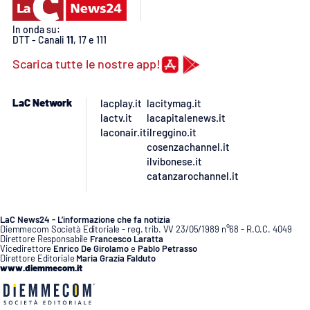
PROGETTI
SPECIALI
In onda su:
Buona Sanità Calabria
DTT - Canali
11
, 17 e 111
Scarica tutte le nostre app!
LA
CALABRIAVISIONE
LaC Network
lacplay.it
lacitymag.it
lactv.it
lacapitalenews.it
Destinazioni
laconair.it
ilreggino.it
cosenzachannel.it
Eventi
ilvibonese.it
catanzarochannel.it
Food
LaC News24 - L’informazione che fa notizia
Storie
Diemmecom Società Editoriale - reg. trib. VV 23/05/1989 n°68 - R.O.C. 4049
Direttore Responsabile
Francesco Laratta
Vicedirettore
Enrico De Girolamo
e
Pablo Petrasso
Direttore Editoriale
Maria Grazia Falduto
www.diemmecom.it
LAC
NETWORK