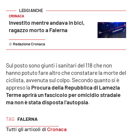
Cultura
CRONACA
Investito mentre andava in bici,
Economia e Lavoro
ragazzo morto a Falerna
Politica
Redazione Cronaca
Sanità
Sul posto sono giunti i sanitari del 118 che non
hanno potuto fare altro che constatare la morte del
Società
ciclista, avvenuta sul colpo. Secondo quanto si è
appreso la
Procura della Repubblica di Lamezia
Sport
Terme aprirà un fascicolo per omicidio stradale
ma non è stata disposta l'autopsia
.
RUBRICHE
TAG
FALERNA
Good Morning Vietnam
Tutti gli articoli di
Cronaca