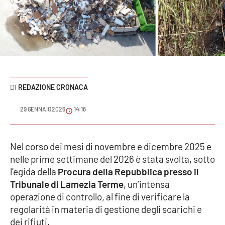
Sanità
Sport
Cultura
Podcast
REDAZIONE CRONACA
Meteo
29 GENNAIO 2026
14:16
Editoriali
Nel corso dei mesi di novembre e dicembre 2025 e
nelle prime settimane del 2026 è stata svolta, sotto
l’egida della
Procura della Repubblica presso il
VIDEO
Tribunale di Lamezia Terme
, un’intensa
Ambiente
operazione di controllo, al fine di verificare la
regolarità in materia di gestione degli scarichi e
Cronaca
dei rifiuti.