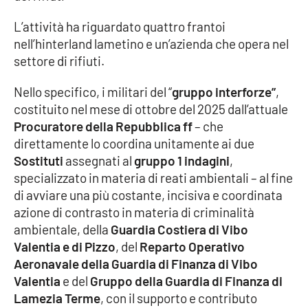
L’attività ha riguardato quattro frantoi
Cultura
nell’hinterland lametino e un’azienda che opera nel
settore di rifiuti.
Economia e Lavoro
Nello specifico, i militari del “
gruppo interforze”
,
Politica
costituito nel mese di ottobre del 2025 dall’attuale
Procuratore della Repubblica ff
– che
Sanità
direttamente lo coordina unitamente ai due
Sostituti
assegnati al
gruppo 1 indagini
,
Società
specializzato in materia di reati ambientali – al fine
di avviare una più costante, incisiva e coordinata
Sport
azione di contrasto in materia di criminalità
ambientale, della
Guardia Costiera di Vibo
Valentia e di Pizzo
, del
Reparto Operativo
RUBRICHE
Aeronavale della Guardia di Finanza di Vibo
Valentia
e del
Gruppo della Guardia di Finanza di
Good Morning Vietnam
Lamezia Terme
, con il supporto e contributo