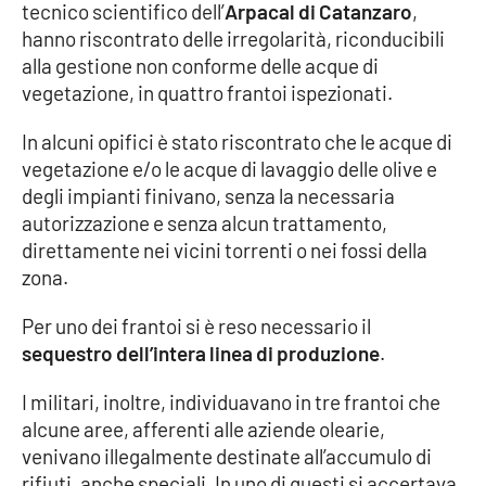
tecnico scientifico dell’
Arpacal di Catanzaro
,
Parchi Marini Calabria
hanno riscontrato delle irregolarità, riconducibili
alla gestione non conforme delle acque di
Leggendo Alvaro insieme
vegetazione, in quattro frantoi ispezionati.
Imprese Di Calabria
In alcuni opifici è stato riscontrato che le acque di
vegetazione e/o le acque di lavaggio delle olive e
Le perfidie di Antonella Grippo
degli impianti finivano, senza la necessaria
autorizzazione e senza alcun trattamento,
Venti di comunicazione
direttamente nei vicini torrenti o nei fossi della
zona.
Per uno dei frantoi si è reso necessario il
STREAMING
sequestro dell’intera linea di produzione
.
LaC TV
I militari, inoltre, individuavano in tre frantoi che
LaC Network
alcune aree, afferenti alle aziende olearie,
venivano illegalmente destinate all’accumulo di
rifiuti, anche speciali. In uno di questi si accertava
LaC OnAir