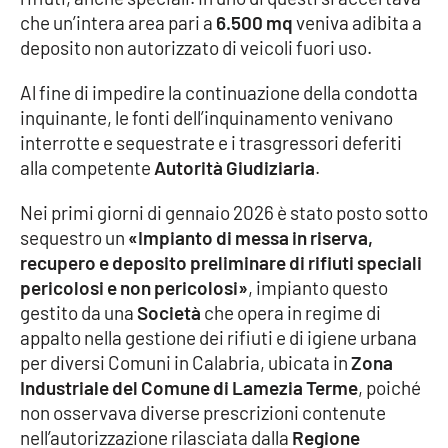
che un’intera area pari a
6.500 mq
veniva adibita a
deposito non autorizzato di veicoli fuori uso.
EDIZIONI
LOCALI
Al fine di impedire la continuazione della condotta
inquinante, le fonti dell’inquinamento venivano
Catanzaro
interrotte e sequestrate e i trasgressori deferiti
alla competente
Autorità Giudiziaria
.
Crotone
Nei primi giorni di gennaio 2026 è stato posto sotto
Vibo Valentia
sequestro un
«Impianto di messa in riserva,
recupero e deposito preliminare di rifiuti speciali
Reggio Calabria
pericolosi e non pericolosi»
, impianto questo
gestito da una
Società
che opera in regime di
Cosenza
appalto nella gestione dei rifiuti e di igiene urbana
per diversi Comuni in Calabria, ubicata in
Zona
Lamezia Terme
Industriale del Comune di Lamezia Terme
, poiché
non osservava diverse prescrizioni contenute
nell’autorizzazione rilasciata dalla
Regione