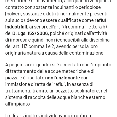
meteoriche di dilavamento, allorquando vengano a
Lacplay.it
contatto con sostanze inquinanti o pericolose
(polveri, sostanze e detriti normalmente presenti
Lactv.it
sul suolo), devono essere qualificate come
reflui
industriali
, ai sensi dell’art. 74 comma 1 lettera h)
Laconair.it
del
D. Lgs. 152/2006
, poiché originati dall’attività
di impresa e quindi non riconducibili alla disciplina
Lacitymag.it
dell’art. 113 comma 1 e 2, avendo perso la loro
originaria natura a causa della contaminazione.
Lacapitalenews.it
A peggiorare il quadro si è accertato che l’impianto
Ilreggino.it
di trattamento delle acque meteoriche e di
piazzale è risultato
non funzionante
con
Cosenzachannel.it
immissione diretta dei reflui, in assenza di
trattamenti, tramite un pozzetto scolmatore, nel
Ilvibonese.it
sistema di raccolta delle acque bianche esterno
all’impianto.
Catanzarochannel.it
I militari, inoltre, individuavano in un’area