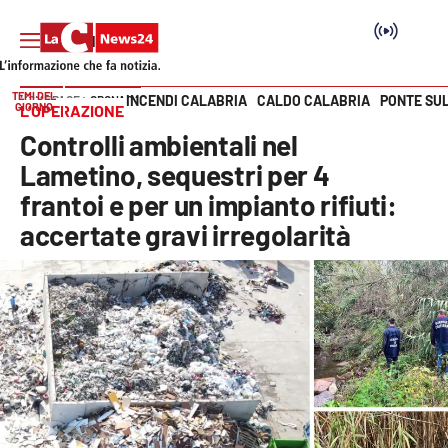
TEMI DEL
INCENDI CALABRIA
CALDO CALABRIA
PONTE SU
HOME PAGE
CRONACA
GIORNO
L’OPERAZIONE
Vai
Controlli ambientali nel
SEZIONI
Lametino, sequestri per 4
frantoi e per un impianto rifiuti:
Cronaca
accertate gravi irregolarità
Politica
Attualità
Economia e lavoro
Italia Mondo