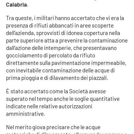
PROGETTI
SPECIALI
Calabria
.
Buona Sanità Calabria
Tra queste, i militari hanno accertato che vi era la
presenza di rifiuti abbancati in aree scoperte
dell’azienda, sprovvisti di idonea copertura nella
LA
CALABRIAVISIONE
parte superiore atta a prevenire la contaminazione
dall’azione delle intemperie, che presentavano
Destinazioni
gocciolamento di percolato da rifiuto
direttamente sulla pavimentazione impermeabile,
Eventi
con inevitabile contaminazione delle acque di
prima pioggia e di dilavamento dei piazzali.
Food
È stato accertato come la Società avesse
superato nel tempo anche le soglie quantitative
Storie
indicate nelle relative autorizzazioni
amministrative.
LAC
NETWORK
Nel merito giova precisare che le acque