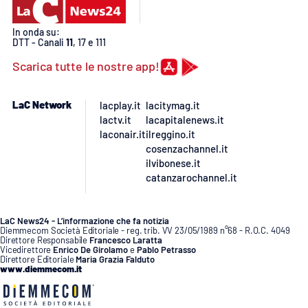
In onda su:
DTT - Canali
11
, 17 e 111
Scarica tutte le nostre app!
LaC Network
lacplay.it
lacitymag.it
lactv.it
lacapitalenews.it
laconair.it
ilreggino.it
cosenzachannel.it
ilvibonese.it
catanzarochannel.it
LaC News24 - L’informazione che fa notizia
Diemmecom Società Editoriale - reg. trib. VV 23/05/1989 n°68 - R.O.C. 4049
Direttore Responsabile
Francesco Laratta
Vicedirettore
Enrico De Girolamo
e
Pablo Petrasso
Direttore Editoriale
Maria Grazia Falduto
www.diemmecom.it