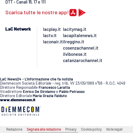
DTT - Canali
11
, 17 e 111
Scarica tutte le nostre app!
APP
Android
LaC Network
lacplay.it
lacitymag.it
lactv.it
lacapitalenews.it
Apple
laconair.it
ilreggino.it
cosenzachannel.it
ilvibonese.it
catanzarochannel.it
LaC News24 - L’informazione che fa notizia
Diemmecom Società Editoriale - reg. trib. VV 23/05/1989 n°68 - R.O.C. 4049
Direttore Responsabile
Francesco Laratta
Vicedirettore
Enrico De Girolamo
e
Pablo Petrasso
Direttore Editoriale
Maria Grazia Falduto
www.diemmecom.it
Redazione
Segnala alla redazione
Privacy
Cookie policy
Note legali