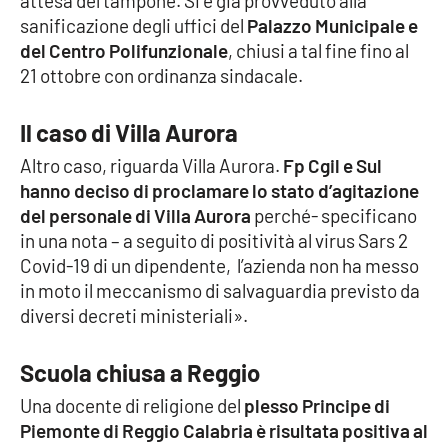
attesa del tampone. Si è già provveduto alla
Parchi Marini Calabria
sanificazione degli uffici del
Palazzo Municipale e
del Centro Polifunzionale
, chiusi a tal fine fino al
Leggendo Alvaro insieme
21 ottobre con ordinanza sindacale.
Imprese Di Calabria
Il caso di Villa Aurora
Altro caso, riguarda Villa Aurora.
Fp Cgil e Sul
Le perfidie di Antonella Grippo
hanno deciso di proclamare lo stato d’agitazione
del personale di Villa Aurora
perché- specificano
Venti di comunicazione
in una nota – a seguito di positività al virus Sars 2
Covid-19 di un dipendente, l’azienda non ha messo
in moto il meccanismo di salvaguardia previsto da
STREAMING
diversi decreti ministeriali».
LaC TV
Scuola chiusa a Reggio
LaC Network
Una docente di religione del
plesso Principe di
Piemonte di Reggio Calabria è risultata positiva al
LaC OnAir