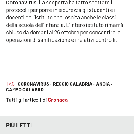
Coronavirus
. La scoperta ha fatto scattare i
protocolli per porre in sicurezza gli studenti e i
docenti dell’istituto che, ospita anche le classi
EDIZIONI
LOCALI
della scuola dell’infanzia. L’intero istituto rimarrà
chiuso da domani al 26 ottobre per consentire le
Catanzaro
operazioni di sanificazione e i relativi controlli.
Crotone
Vibo Valentia
Reggio Calabria
TAG
CORONAVIRUS ·
REGGIO CALABRIA ·
ANOIA ·
CAMPO CALABRO
Cosenza
Tutti gli articoli di
Cronaca
Lamezia Terme
PIÙ LETTI