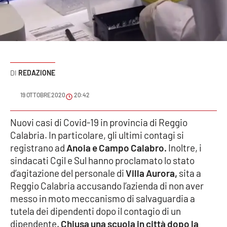
Sanità
Sport
Cultura
REDAZIONE
Podcast
19 OTTOBRE 2020
20:42
Meteo
Nuovi casi di Covid-19 in provincia di Reggio
Calabria. In particolare, gli ultimi contagi si
Editoriali
registrano ad
Anoia e Campo Calabro.
Inoltre, i
sindacati Cgil e Sul hanno proclamato lo stato
d’agitazione del personale di
Villa Aurora,
sita a
VIDEO
Reggio Calabria accusando l’azienda di non aver
Ambiente
messo in moto meccanismo di salvaguardia a
tutela dei dipendenti dopo il contagio di un
Cronaca
dipendente.
Chiusa una scuola in città dopo la