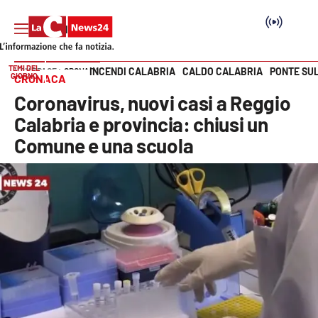
TEMI DEL
INCENDI CALABRIA
CALDO CALABRIA
PONTE SU
HOME PAGE
CRONACA
GIORNO
CRONACA
Vai
Coronavirus, nuovi casi a Reggio
SEZIONI
Calabria e provincia: chiusi un
Comune e una scuola
Cronaca
Politica
Attualità
Economia e lavoro
Italia Mondo