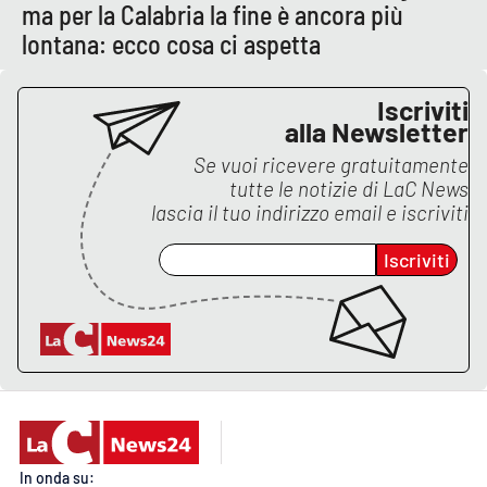
Lacplay.it
ma per la Calabria la fine è ancora più
lontana: ecco cosa ci aspetta
Lactv.it
Iscriviti
Laconair.it
alla Newsletter
Se vuoi ricevere gratuitamente
Lacitymag.it
tutte le notizie di
LaC News
lascia il tuo indirizzo email e iscriviti
Lacapitalenews.it
Iscriviti
Ilreggino.it
Cosenzachannel.it
Ilvibonese.it
Catanzarochannel.it
In onda su: