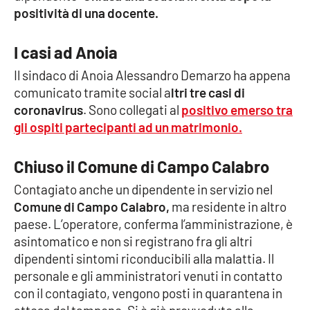
positività di una docente.
Cultura
I casi ad Anoia
Economia e Lavoro
Il sindaco di Anoia Alessandro Demarzo ha appena
comunicato tramite social a
ltri tre casi di
Politica
coronavirus
. Sono collegati al
positivo emerso tra
gli ospiti partecipanti ad un matrimonio.
Sanità
Chiuso il Comune di Campo Calabro
Società
Contagiato anche un dipendente in servizio nel
Comune di Campo Calabro,
ma residente in altro
Sport
paese. L’operatore, conferma l’amministrazione, è
asintomatico e non si registrano fra gli altri
dipendenti sintomi riconducibili alla malattia. Il
RUBRICHE
personale e gli amministratori venuti in contatto
Good Morning Vietnam
con il contagiato, vengono posti in quarantena in