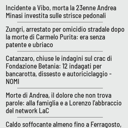
PROGETTI
SPECIALI
Incidente a Vibo, morta la 23enne Andrea
Minasi investita sulle strisce pedonali
Buona Sanità Calabria
Zungri, arrestato per omicidio stradale dopo
la morte di Carmelo Purita: era senza
LA
CALABRIAVISIONE
patente e ubriaco
Destinazioni
Catanzaro, chiuse le indagini sul crac di
Fondazione Betania: 12 indagati per
Eventi
bancarotta, dissesto e autoriciclaggio -
Food
NOMI
Morte di Andrea, il dolore che non trova
Storie
parole: alla famiglia e a Lorenzo l’abbraccio
del network LaC
LAC
NETWORK
Caldo soffocante almeno fino a Ferragosto,