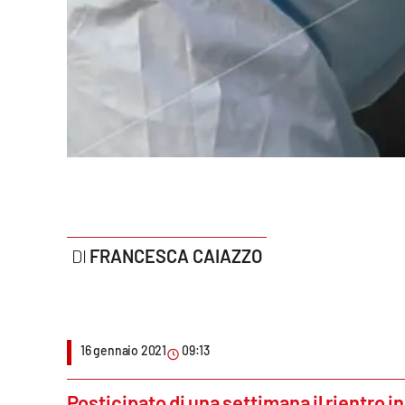
Politica
Sanità
Società
Sport
Rubriche
Good Morning Vietnam
FRANCESCA CAIAZZO
Parchi Marini Calabria
Leggendo Alvaro insieme
16 gennaio 2021
09:13
Imprese Di Calabria
Le perfidie di Antonella Grippo
Posticipato di una settimana il rientro i