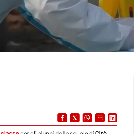
n classe
per gli alunni delle scuole di
Cirò