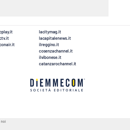
cplay.it
lacitymag.it
ctv.it
lacapitalenews.it
conair.it
ilreggino.it
cosenzachannel.it
ilvibonese.it
catanzarochannel.it
 noi