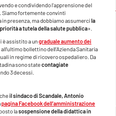
ivendo e condividendo l'apprensione del
o. Siamo fortemente convinti
tica in presenza, ma dobbiamo assumerci
la
riorità a tutela della salute pubblica
».
i è assistito a un
graduale aumento dei
 all’ultimo bollettino dell’Azienda Sanitaria
quali in regime di ricovero ospedaliero. Da
ttadina sono state
contagiate
ando 3 decessi.
nche
il sindaco di Scandale, Antonio
a
pagina Facebook dell’amministrazione
posto la
sospensione della didattica in