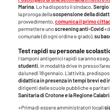
Marina
. Lo ha disposto il sindaco,
Sergio 
Venti di comunicazione
la proroga della
sospensione della didatti
provvedimento,
comunica il primo citta
Streaming
permettere uno
screening anti-Covid
«d
LaC TV
comunale (di ogni ordine e grado),
su bas
LaC Network
Test rapidi su personale scolasti
LaC OnAir
I tamponi antigenici rapidi saranno esegu
studenti
, in modalità drive in presso l’are
da lunedì 18 gennaio. L’attività, predispo
Edizioni
locali
didattica in presenza in tempi brevi ed i
Catanzaro
dirigenti delle scuole pubbliche e paritar
Sanitaria di Crotone e la Regione Calabri
Crotone
«Prima di essere amministratori locali
si
Vibo Valentia