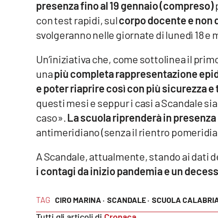
presenza fino al 19 gennaio (compreso)
Food
con test rapidi, sul
corpo docente e non
Storie
svolgeranno nelle giornate di lunedì 18 e 
Un’iniziativa che, come sottolinea il prim
LaC
Network
una
più completa rappresentazione epid
e poter riaprire così con più sicurezza e 
Lacplay.it
questi mesi e seppur i casi a Scandale sia
Lactv.it
caso».
La scuola riprenderà in presenz
antimeridiano (senza il rientro pomeridian
Laconair.it
A Scandale, attualmente, stando ai dati de
Lacitymag.it
i contagi da inizio pandemia e un deces
Lacapitalenews.it
TAG
CIRO MARINA ·
SCANDALE ·
SCUOLA CALABRI
Ilreggino.it
Tutti gli articoli di
Cronaca