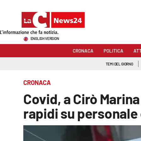
Sezioni
ENGLISH VERSION
Cronaca
CRONACA
POLITICA
AT
Politica
TEMI DEL GIORNO
Attualità
CRONACA
Economia e lavoro
Covid, a Cirò Marin
Italia Mondo
rapidi su personale 
Sanità
Sport