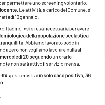
per permettere uno screening volontario,
 docente
. Le attività, a carico del Comune, si
martedì 19 gennaio.
o cittadino, «si è resa necessaria per avere
emiologica della popolazione scolastica
tranquillità
. Abbiamo lavorato sodo in
no a zero non vogliamo lasciare nulla al
a mercoledì 20 seguendo
un orario
o) e non sarà attivo il servizio mensa.
ll’Asp, si registra
un solo caso positivo, 36
so.
A