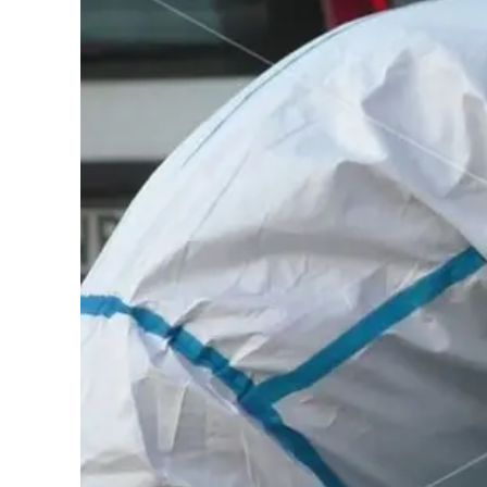
Cultura
Podcast
Meteo
Editoriali
Video
Ambiente
Cronaca
Cultura
Economia e Lavoro