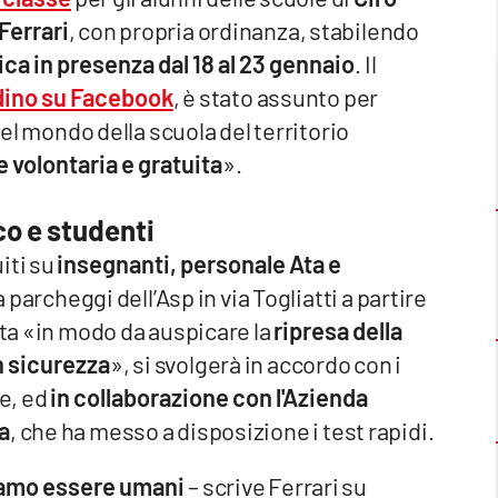
Ferrari
, con propria ordinanza, stabilendo
ca in presenza dal 18 al 23 gennaio
. Il
dino su Facebook
, è stato assunto per
el mondo della scuola del territorio
e volontaria e gratuita
».
co e studenti
iti su
insegnanti, personale Ata e
a parcheggi dell’Asp in via Togliatti a partire
sta «in modo da auspicare la
ripresa della
n sicurezza
», si svolgerà in accordo con i
ie, ed
in collaborazione con l'Azienda
a
, che ha messo a disposizione i test rapidi.
amo essere umani
– scrive Ferrari su