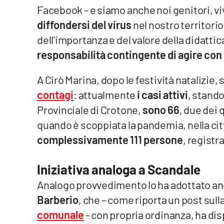
Facebook - e siamo anche noi genitori, v
Reggio Calabria
diffondersi del virus
nel nostro territori
dell'importanza e del valore della didat
Cosenza
responsabilità contingente di agire con p
Lamezia Terme
A Cirò Marina, dopo le festività natalizie, s
contagi
: attualmente
i casi attivi
, stando
Progetti
Provinciale di Crotone,
sono 66
, due dei 
speciali
quando è scoppiata la pandemia, nella ci
Buona Sanità Calabria
complessivamente 111 persone
, registr
La
Iniziativa analoga a Scandale
Calabriavisione
Analogo provvedimento lo ha adottato a
Destinazioni
Barberio
, che – come riporta un post sull
Eventi
comunale
- con propria ordinanza, ha dis