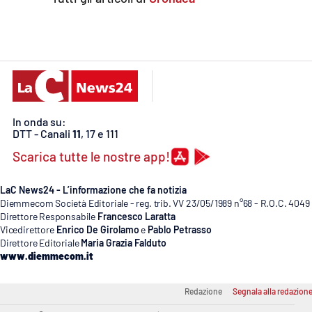
Cosenzachannel.it
Ilvibonese.it
Catanzarochannel.it
In onda su:
App
DTT - Canali
11
, 17 e 111
Android
Scarica tutte le nostre app!
Apple
LaC News24 - L’informazione che fa notizia
Diemmecom Società Editoriale - reg. trib. VV 23/05/1989 n°68 - R.O.C. 4049
Direttore Responsabile
Francesco Laratta
Vicedirettore
Enrico De Girolamo
e
Pablo Petrasso
Direttore Editoriale
Maria Grazia Falduto
Vai
www.diemmecom.it
Redazione
Segnala alla redazion