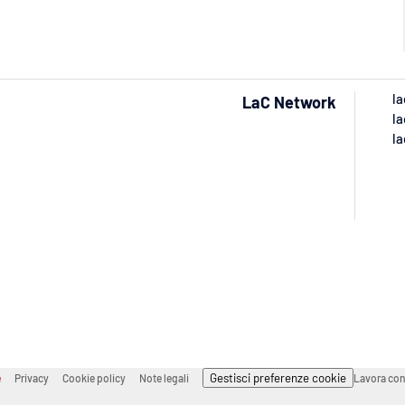
la
LaC Network
la
la
Gestisci preferenze cookie
e
Privacy
Cookie policy
Note legali
Lavora con