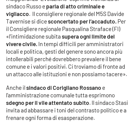
sindaco Russo e
Parchi Marini Calabria
parla di atto criminale e
vigliacco
. Il consigliere regionale del M5S Davide
Tavernise si dice
sconcertato per l’accaduto.
Per
Leggendo Alvaro insieme
il Consigliere regionale Pasqualina Straface (FI)
«l’intimidazione subita
supera ogni limite del
Imprese Di Calabria
vivere civile.
In tempi difficili per amministratori
locali e politica, gesti del genere sono ancora più
Le perfidie di Antonella Grippo
intollerabili perché dovrebbero prevalere il bene
comune e i valori positivi. Ci troviamo di fronte ad
Venti di comunicazione
un attacco alle istituzioni e non possiamo tacere».
Anche il
sindaco di Corigliano Rossano
e
STREAMING
l’amministrazione comunale tutta esprimono
sdegno per il vile attentato subito
. Il sindaco Stasi
LaC TV
invita ad abbassare i toni del contrasto politico e a
frenare ogni forma di esasperazione.
LaC Network
LaC OnAir