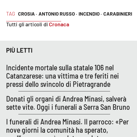
TAG
CROSIA ·
ANTONIO RUSSO ·
INCENDIO ·
CARABINIERI
EDIZIONI
LOCALI
Tutti gli articoli di
Cronaca
Catanzaro
PIÙ LETTI
Crotone
Incidente mortale sulla statale 106 nel
Vibo Valentia
Catanzarese: una vittima e tre feriti nei
pressi dello svincolo di Pietragrande
Reggio Calabria
Donati gli organi di Andrea Minasi, salverà
Cosenza
sette vite. Oggi i funerali a Serra San Bruno
Lamezia Terme
I funerali di Andrea Minasi. Il parroco: «Per
nove giorni la comunità ha sperato,