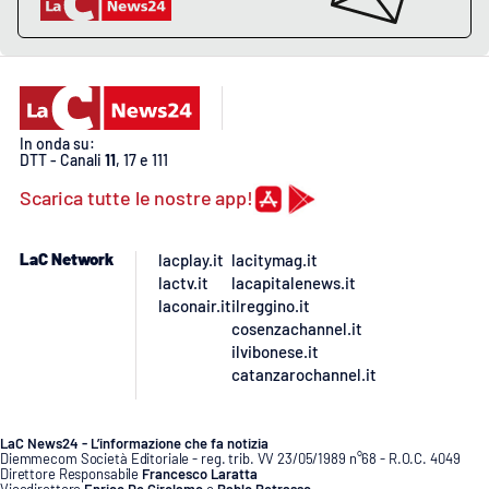
Lacplay.it
Lactv.it
Laconair.it
In onda su:
DTT - Canali
11
, 17 e 111
Lacitymag.it
Scarica tutte le nostre app!
Lacapitalenews.it
LaC Network
lacplay.it
lacitymag.it
Ilreggino.it
lactv.it
lacapitalenews.it
laconair.it
ilreggino.it
cosenzachannel.it
Cosenzachannel.it
ilvibonese.it
catanzarochannel.it
Ilvibonese.it
LaC News24 - L’informazione che fa notizia
Catanzarochannel.it
Diemmecom Società Editoriale - reg. trib. VV 23/05/1989 n°68 - R.O.C. 4049
Direttore Responsabile
Francesco Laratta
Vicedirettore
Enrico De Girolamo
e
Pablo Petrasso