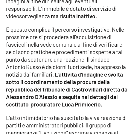
indagini al fine di risalire agli eventuali
responsabili. L’immobile è dotato di servizio di
Cultura
videosorveglianza
ma risulta inattivo.
Economia e Lavoro
E questo complica il percorso investigativo. Nelle
prossime ore si procederà all’acquisizione di
Politica
fascicoli nella sede comunale al fine di verificare
se ci sono pratiche e procedimenti sospette a tal
Sanità
punto da scatenare una reazione. Il sindaco
Antonio Russo è da giorni fuori sede, ha appreso la
Società
notizia dai familiari
. L’attività d’indagine è svolta
sotto il coordinamento della procura della
repubblica del tribunale di Castrovillari diretta da
Sport
Alessandro D’Alessio e seguita nei dettagli dal
sostituto procuratore Luca Primicerio
.
RUBRICHE
L’atto intimidatorio ha suscitato la viva reazione di
Good Morning Vietnam
partiti e amministratori pubblici. Il gruppo di
maggioranza “Evoluzione” esprime vicinanza al