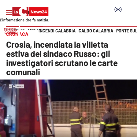
TEMI DEL
INCENDI CALABRIA
CALDO CALABRIA
PONTE SU
HOME PAGE
CRONACA
GIORNO
CRONACA
Vai
Crosia, incendiata la villetta
SEZIONI
estiva del sindaco Russo: gli
investigatori scrutano le carte
Cronaca
comunali
Politica
Attualità
Economia e lavoro
Italia Mondo