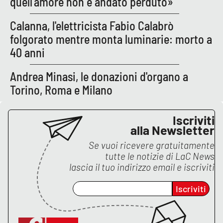
quell’amore non è andato perduto»
PROGETTI
SPECIALI
Calanna, l'elettricista Fabio Calabrò
Buona Sanità Calabria
folgorato mentre monta luminarie: morto a
40 anni
LA
CALABRIAVISIONE
Andrea Minasi, le donazioni d'organo a
Destinazioni
Torino, Roma e Milano
Eventi
Iscriviti
alla Newsletter
Food
Se vuoi ricevere gratuitamente
tutte le notizie di
LaC News
Storie
lascia il tuo indirizzo email e iscriviti
Iscriviti
LAC
NETWORK