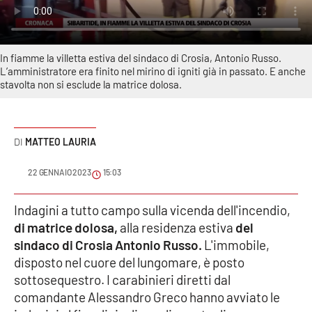
Sanità
Sport
In fiamme la villetta estiva del sindaco di Crosia, Antonio Russo.
L’amministratore era finito nel mirino di igniti già in passato. E anche
Cultura
stavolta non si esclude la matrice dolosa.
Podcast
MATTEO LAURIA
Meteo
22 GENNAIO 2023
15:03
Editoriali
Indagini a tutto campo sulla vicenda dell'incendio,
di matrice dolosa,
alla residenza estiva
del
VIDEO
sindaco di Crosia Antonio Russo.
L'immobile,
disposto nel cuore del lungomare, è posto
Ambiente
sottosequestro. I carabinieri diretti dal
comandante Alessandro Greco hanno avviato le
Cronaca