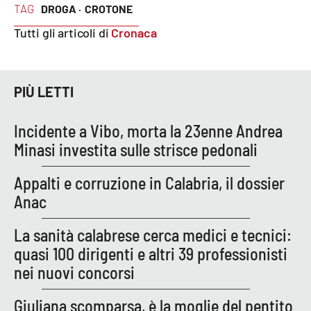
TAG
DROGA ·
CROTONE
Parchi Marini Calabria
Tutti gli articoli di
Cronaca
Leggendo Alvaro insieme
Imprese Di Calabria
PIÙ LETTI
Le perfidie di Antonella Grippo
Incidente a Vibo, morta la 23enne Andrea
Minasi investita sulle strisce pedonali
Venti di comunicazione
Appalti e corruzione in Calabria, il dossier
Anac
STREAMING
La sanità calabrese cerca medici e tecnici:
LaC TV
quasi 100 dirigenti e altri 39 professionisti
nei nuovi concorsi
LaC Network
Giuliana scomparsa, è la moglie del pentito
LaC OnAir