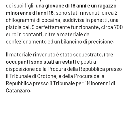
dei suoi figli,
una giovane di 19 anni e un ragazzo
minorenne di anni 16
, sono stati rinvenuti circa 2
Cultura
chilogrammi di cocaina, suddivisa in panetti, una
pistola cal. 9 perfettamente funzionante, circa 700
Economia e Lavoro
euro in contanti, oltre a materiale da
confezionamento ed un bilancino di precisione.
Politica
Il materiale rinvenuto è stato sequestrato,
i tre
Sanità
occupanti sono stati arrestati
e posti a
disposizione della Procura della Repubblica presso
Società
il Tribunale di Crotone, e della Procura della
Repubblica presso il Tribunale per i Minorenni di
Sport
Catanzaro.
RUBRICHE
Good Morning Vietnam