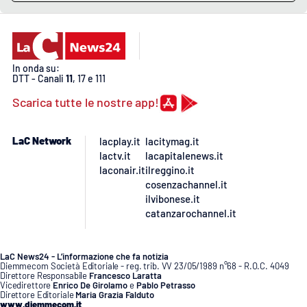
PROGETTI
SPECIALI
Buona Sanità Calabria
In onda su:
DTT - Canali
11
, 17 e 111
LA
CALABRIAVISIONE
Scarica tutte le nostre app!
Destinazioni
LaC Network
lacplay.it
lacitymag.it
Eventi
lactv.it
lacapitalenews.it
laconair.it
ilreggino.it
cosenzachannel.it
Food
ilvibonese.it
catanzarochannel.it
Storie
LaC News24 - L’informazione che fa notizia
Diemmecom Società Editoriale - reg. trib. VV 23/05/1989 n°68 - R.O.C. 4049
Direttore Responsabile
Francesco Laratta
LAC
NETWORK
Vicedirettore
Enrico De Girolamo
e
Pablo Petrasso
Direttore Editoriale
Maria Grazia Falduto
www.diemmecom.it