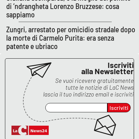
di ’ndrangheta Lorenzo Bruzzese: cosa
sappiamo
EDIZIONI
LOCALI
Zungri, arrestato per omicidio stradale dopo
la morte di Carmelo Purita: era senza
Catanzaro
patente e ubriaco
Crotone
Iscriviti
Vibo Valentia
alla Newsletter
Se vuoi ricevere gratuitamente
Reggio Calabria
tutte le notizie di
LaC News
lascia il tuo indirizzo email e iscriviti
Cosenza
Iscriviti
Lamezia Terme