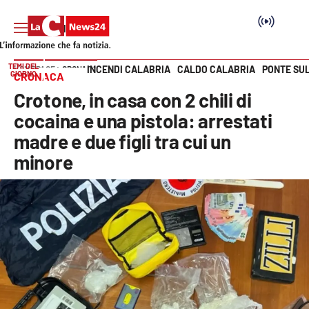
TEMI DEL
INCENDI CALABRIA
CALDO CALABRIA
PONTE SU
HOME PAGE
CRONACA
GIORNO
CRONACA
Vai
Crotone, in casa con 2 chili di
SEZIONI
cocaina e una pistola: arrestati
madre e due figli tra cui un
Cronaca
minore
Politica
Attualità
Economia e lavoro
Italia Mondo