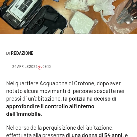
Sanità
Sport
Cultura
Podcast
REDAZIONE
Meteo
24 APRILE 2023
09:10
Editoriali
Nel quartiere Acquabona di Crotone, dopo aver
notato alcuni movimenti di persone sospette nei
pressi di un’abitazione,
la polizia ha deciso di
approfondire il controllo all’interno
VIDEO
dell’immobile
.
Ambiente
Nel corso della perquisizione dell’abitazione,
Cronaca
effettuata alla presenza
di una donna di 54 anni
, e