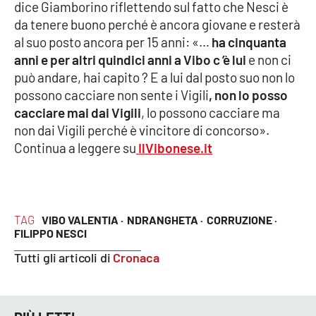
PROGETTI
dice Giamborino riflettendo sul fatto che Nesci è
SPECIALI
da tenere buono perché è ancora giovane e resterà
Buona Sanità Calabria
al suo posto ancora per 15 anni: «…
ha cinquanta
anni e per altri quindici anni a Vibo c ’è lui
e non ci
può andare, hai capito ? E a lui dal posto suo non lo
LA
CALABRIAVISIONE
possono cacciare non sente i Vigili
, non lo posso
cacciare mai dai Vigili
, lo possono cacciare ma
Destinazioni
non dai Vigili perché è vincitore di concorso».
Continua a leggere su
IlVibonese.it
Eventi
Food
TAG
VIBO VALENTIA ·
NDRANGHETA ·
CORRUZIONE ·
Storie
FILIPPO NESCI
Tutti gli articoli di
Cronaca
LAC
NETWORK