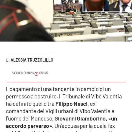
Sanità
Sport
Cultura
Podcast
ALESSIA TRUZZOLILLO
Meteo
6 GIUGNO 2024
06:45
Editoriali
Il pagamento di una tangente in cambio di un
permesso a costruire. Il Tribunale di Vibo Valentia
VIDEO
ha definito quello tra
Filippo Nesci,
ex
comandante dei Vigili urbani di Vibo Valentia e
Ambiente
l’uomo dei Mancuso,
Giovanni Giamborino, «un
accordo perverso».
Un’accusa per la quale l’ex
Cronaca