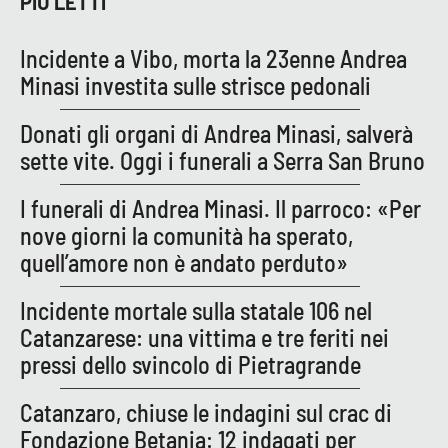
PIÙ LETTI
Lacplay.it
Incidente a Vibo, morta la 23enne Andrea
Lactv.it
Minasi investita sulle strisce pedonali
Laconair.it
Donati gli organi di Andrea Minasi, salverà
sette vite. Oggi i funerali a Serra San Bruno
Lacitymag.it
I funerali di Andrea Minasi. Il parroco: «Per
Lacapitalenews.it
nove giorni la comunità ha sperato,
quell’amore non è andato perduto»
Ilreggino.it
Incidente mortale sulla statale 106 nel
Cosenzachannel.it
Catanzarese: una vittima e tre feriti nei
pressi dello svincolo di Pietragrande
Ilvibonese.it
Catanzaro, chiuse le indagini sul crac di
Catanzarochannel.it
Fondazione Betania: 12 indagati per