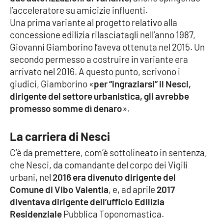
l’acceleratore su amicizie influenti.
Parchi Marini Calabria
Una prima variante al progetto relativo alla
concessione edilizia rilasciatagli nell’anno 1987,
Leggendo Alvaro insieme
Giovanni Giamborino l’aveva ottenuta nel 2015. Un
secondo permesso a costruire in variante era
Imprese Di Calabria
arrivato nel 2016. A questo punto, scrivono i
giudici, Giamborino «
per “ingraziarsi” il Nesci,
Le perfidie di Antonella Grippo
dirigente del settore urbanistica, gli avrebbe
promesso somme dì denaro
».
Venti di comunicazione
La carriera di Nesci
STREAMING
C’è da premettere, com’è sottolineato in sentenza,
che Nesci, da comandante del corpo dei Vigili
LaC TV
urbani, nel
2016 era divenuto dirigente del
Comune di Vibo Valentia
, e, ad aprile
2017
LaC Network
diventava dirigente dell’ufficio Edilizia
Residenziale
Pubblica Toponomastica.
LaC OnAir