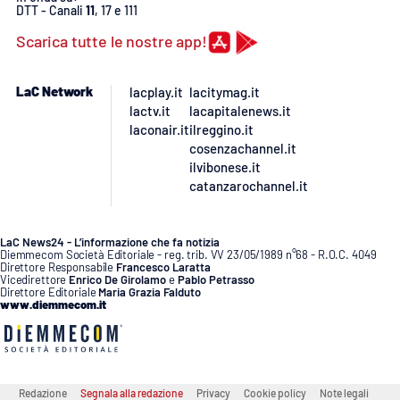
DTT - Canali
11
, 17 e 111
Scarica tutte le nostre app!
LaC Network
lacplay.it
lacitymag.it
lactv.it
lacapitalenews.it
laconair.it
ilreggino.it
cosenzachannel.it
ilvibonese.it
catanzarochannel.it
LaC News24 - L’informazione che fa notizia
Diemmecom Società Editoriale - reg. trib. VV 23/05/1989 n°68 - R.O.C. 4049
Direttore Responsabile
Francesco Laratta
Vicedirettore
Enrico De Girolamo
e
Pablo Petrasso
Direttore Editoriale
Maria Grazia Falduto
www.diemmecom.it
Redazione
Segnala alla redazione
Privacy
Cookie policy
Note legali