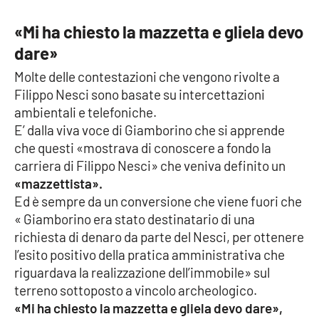
«Mi ha chiesto la mazzetta e gliela devo
dare»
EDIZIONI
LOCALI
Molte delle contestazioni che vengono rivolte a
Catanzaro
Filippo Nesci sono basate su intercettazioni
ambientali e telefoniche.
Crotone
E’ dalla viva voce di Giamborino che si apprende
che questi «mostrava di conoscere a fondo la
Vibo Valentia
carriera di Filippo Nesci» che veniva definito un
«mazzettista».
Reggio Calabria
Ed è sempre da un conversione che viene fuori che
« Giamborino era stato destinatario di una
Cosenza
richiesta di denaro da parte del Nesci, per ottenere
l’esito positivo della pratica amministrativa che
Lamezia Terme
riguardava la realizzazione dell’immobile» sul
terreno sottoposto a vincolo archeologico.
«Mi ha chiesto la mazzetta e gliela devo dare»,