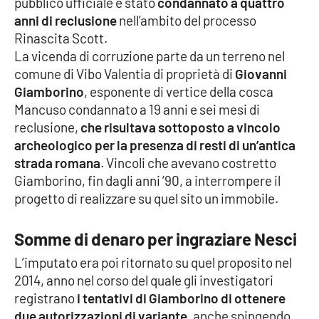
pubblico ufficiale è stato
condannato a quattro
anni di reclusione
nell’ambito del processo
Cultura
Rinascita Scott.
La vicenda di corruzione parte da un terreno nel
Economia e Lavoro
comune di Vibo Valentia di proprietà di
Giovanni
Giamborino
, esponente di vertice della cosca
Politica
Mancuso condannato a 19 anni e sei mesi di
reclusione,
che risultava sottoposto a vincolo
Sanità
archeologico per la presenza di resti di un’antica
strada romana
. Vincoli che avevano costretto
Società
Giamborino, fin dagli anni ’90, a interrompere il
progetto di realizzare su quel sito un immobile.
Sport
Somme di denaro per ingraziare Nesci
L’imputato era poi ritornato su quel proposito nel
RUBRICHE
2014, anno nel corso del quale gli investigatori
Good Morning Vietnam
registrano
i tentativi di Giamborino di ottenere
due autorizzazioni di variante,
anche spingendo