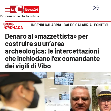
TEMI DEL
INCENDI CALABRIA
CALDO CALABRIA
PONTE SU
HOME PAGE
CRONACA
GIORNO
CRONACA
Vai
Denaro al «mazzettista» per
SEZIONI
costruire su un’area
archeologica: le intercettazioni
Cronaca
che inchiodano l’ex comandante
dei vigili di Vibo
Politica
Attualità
Economia e lavoro
Italia Mondo