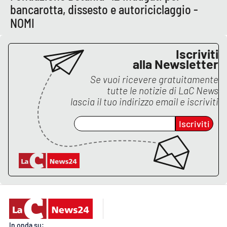
bancarotta, dissesto e autoriciclaggio -
APP
NOMI
Android
Iscriviti
alla Newsletter
Apple
Se vuoi ricevere gratuitamente
tutte le notizie di
LaC News
lascia il tuo indirizzo email e iscriviti
Iscriviti
In onda su: