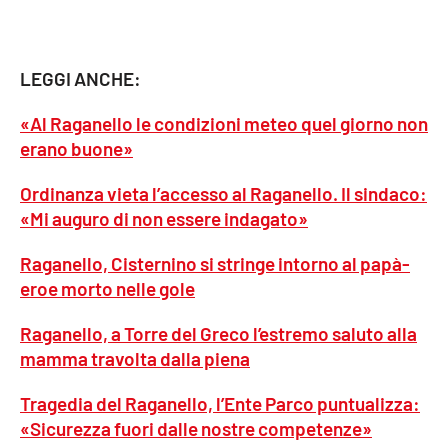
PROGETTI
SPECIALI
Buona Sanità Calabria
LEGGI ANCHE:
«Al Raganello le condizioni meteo quel giorno non
LA
CALABRIAVISIONE
erano buone»
Destinazioni
Ordinanza vieta l’accesso al Raganello. Il sindaco:
«Mi auguro di non essere indagato»
Eventi
Raganello, Cisternino si stringe intorno al papà-
Food
eroe morto nelle gole
Storie
Raganello, a Torre del Greco l’estremo saluto alla
mamma travolta dalla piena
Tragedia del Raganello, l’Ente Parco puntualizza:
LAC
NETWORK
«Sicurezza fuori dalle nostre competenze»