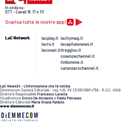
In onda su:
DTT - Canali
11
, 17 e 111
Scarica tutte le nostre app!
LaC Network
lacplay.it
lacitymag.it
lactv.it
lacapitalenews.it
laconair.it
ilreggino.it
cosenzachannel.it
ilvibonese.it
catanzarochannel.it
LaC News24 - L’informazione che fa notizia
Diemmecom Società Editoriale - reg. trib. VV 23/05/1989 n°68 - R.O.C. 4049
Direttore Responsabile
Francesco Laratta
Vicedirettore
Enrico De Girolamo
e
Pablo Petrasso
Direttore Editoriale
Maria Grazia Falduto
www.diemmecom.it