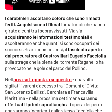
Cultura
I carabinieri ascoltano coloro che sono rimasti
Economia e Lavoro
feriti
.
Acquisiscono i filmati
amatoriali che hanno
girato alcuni tra i sopravvissuti. Via via
Politica
acquisiranno le informazioni testimoniali
e
ascolteranno anche quanti si sono occupati dei
Sanità
soccorsi. Si arricchisce, così, il
fascicolo aperto
dal procuratore di Castrovillari Eugenio Facciolla
Società
sulla strage che la piena del torrente Raganello ha
provocato nelle gole del parco del Pollino.
Sport
Nell’
area sottoposta a sequestro
- una volta
sigillati i varchi d’accesso tra i Comuni di Civita,
San Lorenzo Bellizzi, Cerchiara e Francavilla
RUBRICHE
Marittima – nella prossima settimana
saranno
Good Morning Vietnam
effettuati i primi sopralluogh
i ad opera dei periti
che saranno incaricati dallo stesso Facciolla che