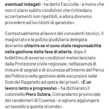
eventuali indagati
- ha detto Facciolla - a meno che
non ci siano subito condizioni che richiedano
accertamenti non ripetibili, e allora dovremo
EDIZIONI
LOCALI
procedere ad iscrizioni di garanzia».
Catanzaro
Contestualmente al lavoro dei consulenti tecnici, il
magistrato e la polizia giudiziaria delegata
Crotone
dovranno
chiarire se vi sono state responsabilità
nella gestione della fase di allerta
, dopo il
Vibo Valentia
bollettino di avverse condizioni meteo lanciato
dalla Protezione civile regionale, nell’assenza di
Reggio Calabria
misure di segnali e di sicurezza all’interno del Parco
del Pollino e nella gestione delle escursioni nelle
Cosenza
Gole del Raganello ad opera dei privati. «
È un
lavoro lento e progressivo
– ha dichiarato il
Lamezia Terme
colonnello
Piero Sutera,
Comandante provinciale
dei carabinieri di Cosenza - e ognuno aggiungerà
un tassello a questa vicenda».