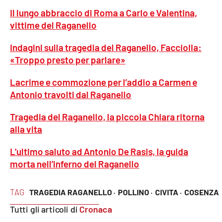
Lacplay.it
Il lungo abbraccio di Roma a Carlo e Valentina,
vittime del Raganello
Lactv.it
Indagini sulla tragedia del Raganello, Facciolla:
Laconair.it
«Troppo presto per parlare»
Lacitymag.it
Lacrime e commozione per l’addio a Carmen e
Antonio travolti dal Raganello
Lacapitalenews.it
Tragedia del Raganello, la piccola Chiara ritorna
Ilreggino.it
alla vita
L’ultimo saluto ad Antonio De Rasis, la guida
Cosenzachannel.it
morta nell’inferno del Raganello
Ilvibonese.it
TAG
TRAGEDIA RAGANELLO ·
POLLINO ·
CIVITA ·
COSENZA
Catanzarochannel.it
Tutti gli articoli di
Cronaca