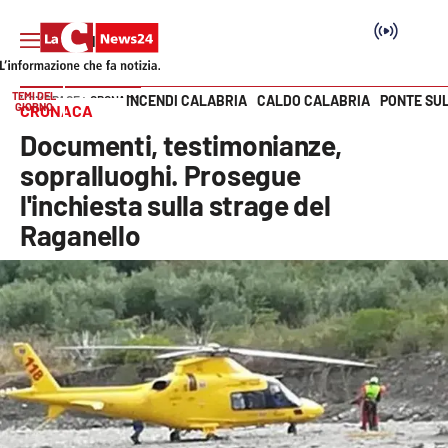
TEMI DEL
INCENDI CALABRIA
CALDO CALABRIA
PONTE SU
HOME PAGE
CRONACA
GIORNO
CRONACA
Vai
Documenti, testimonianze,
SEZIONI
sopralluoghi. Prosegue
l'inchiesta sulla strage del
Cronaca
Raganello
Politica
Attualità
Economia e lavoro
Italia Mondo