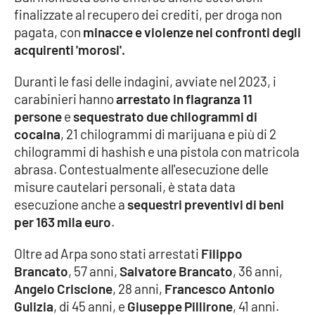
finalizzate al recupero dei crediti, per droga non
pagata, con
minacce e violenze nei confronti degli
acquirenti 'morosi'.
EDIZIONI
LOCALI
Duranti le fasi delle indagini, avviate nel 2023, i
Catanzaro
carabinieri hanno
arrestato in flagranza 11
persone
e
sequestrato due chilogrammi di
Crotone
cocaina
, 21 chilogrammi di marijuana e più di 2
chilogrammi di hashish e una pistola con matricola
Vibo Valentia
abrasa. Contestualmente all'esecuzione delle
misure cautelari personali, è stata data
Reggio Calabria
esecuzione anche a
sequestri preventivi di beni
per 163 mila euro
.
Cosenza
Oltre ad Arpa sono stati arrestati
Filippo
Lamezia Terme
Brancato
, 57 anni,
Salvatore Brancato
, 36 anni,
Angelo Criscione
, 28 anni,
Francesco Antonio
Gulizia
, di 45 anni, e
Giuseppe Pillirone
, 41 anni.