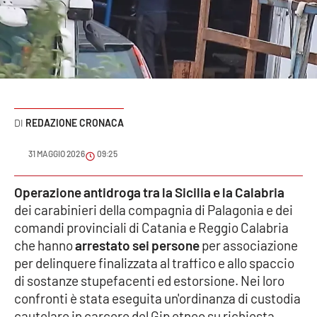
Sanità
Sport
Cultura
Podcast
REDAZIONE CRONACA
Meteo
31 MAGGIO 2026
09:25
Editoriali
Operazione antidroga tra la Sicilia e la Calabria
dei carabinieri della compagnia di Palagonia e dei
comandi provinciali di Catania e Reggio Calabria
che hanno
arrestato sei persone
per associazione
VIDEO
per delinquere finalizzata al traffico e allo spaccio
Ambiente
di sostanze stupefacenti ed estorsione. Nei loro
confronti è stata eseguita un'ordinanza di custodia
Cronaca
cautelare in carcere del Gip etneo su richiesta