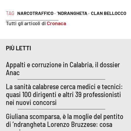
PROGETTI
SPECIALI
TAG
NARCOTRAFFICO ·
'NDRANGHETA ·
CLAN BELLOCCO
Buona Sanità Calabria
Tutti gli articoli di
Cronaca
LA
CALABRIAVISIONE
PIÙ LETTI
Destinazioni
Appalti e corruzione in Calabria, il dossier
Eventi
Anac
Food
La sanità calabrese cerca medici e tecnici:
quasi 100 dirigenti e altri 39 professionisti
Storie
nei nuovi concorsi
Giuliana scomparsa, è la moglie del pentito
LAC
NETWORK
di ’ndrangheta Lorenzo Bruzzese: cosa