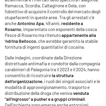
Parchi Marini Calabria
Ramacca, Scordia, Caltagirone e Gela, con
l'obiettivo di acquisire il controllo del mercato degli
Leggendo Alvaro insieme
stupefacenti in queste aree. Tra gli arrestati c'è
anche
Antonino Apa
, 49 anni,
residente a
Imprese Di Calabria
Rosarno
, imparentato con esponenti della cosca
Pesce di Rosarno ma ritenuto
appartenente alla
'ndrina Bellocco
, che avrebbe garantito la stabile
Le perfidie di Antonella Grippo
fornitura di ingenti quantitativi di cocaina.
Venti di comunicazione
Dalle indagini, coordinate dalla Direzione
distrettuale antimafia e condotte dalla compagnia
carabinieri di Palagonia tra il 2023 e il 2024, hanno
STREAMING
consentito di ricostruire
la struttura
dell'organizzazione
, i ruoli dei singoli associati e le
LaC TV
modalità di approvvigionamento, trasporto e
distribuzione della droga che veniva
venduta
LaC Network
"all'ingrosso" a pusher e a gruppi criminali
.
Dall'inchiesta sono emerse anche estorsioni
LaC OnAir