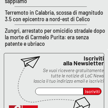
sappiamo
Lacplay.it
Terremoto in Calabria, scossa di magnitudo
Lactv.it
3.5 con epicentro a nord-est di Celico
Laconair.it
Zungri, arrestato per omicidio stradale dopo
la morte di Carmelo Purita: era senza
Lacitymag.it
patente e ubriaco
Lacapitalenews.it
Iscriviti
alla Newsletter
Ilreggino.it
Se vuoi ricevere gratuitamente
Cosenzachannel.it
tutte le notizie di
LaC News
lascia il tuo indirizzo email e iscriviti
Ilvibonese.it
Iscriviti
Catanzarochannel.it