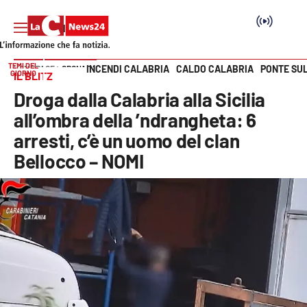
TEMI DEL
INCENDI CALABRIA
CALDO CALABRIA
PONTE SU
HOME PAGE
CRONACA
GIORNO
IL BLITZ
Vai
Droga dalla Calabria alla Sicilia
SEZIONI
all’ombra della ’ndrangheta: 6
arresti, c’è un uomo del clan
Cronaca
Bellocco – NOMI
Politica
Attualità
Economia e lavoro
Italia Mondo