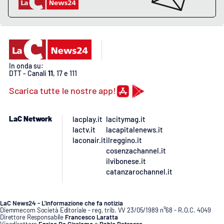
APP
Android
In onda su:
Apple
DTT - Canali
11
, 17 e 111
Scarica tutte le nostre app!
LaC Network
lacplay.it
lacitymag.it
lactv.it
lacapitalenews.it
laconair.it
ilreggino.it
cosenzachannel.it
ilvibonese.it
catanzarochannel.it
LaC News24 - L’informazione che fa notizia
Diemmecom Società Editoriale - reg. trib. VV 23/05/1989 n°68 - R.O.C. 4049
Direttore Responsabile
Francesco Laratta
Vicedirettore
Enrico De Girolamo
e
Pablo Petrasso