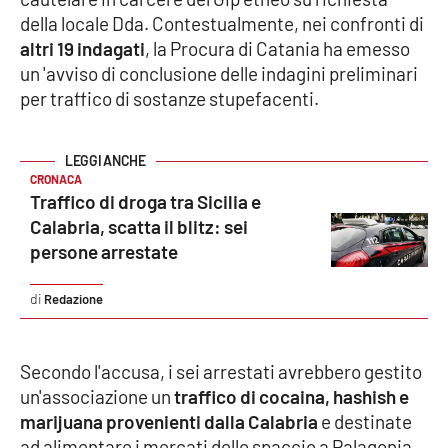
della locale Dda. Contestualmente, nei confronti di
Cultura
altri 19 indagati
, la Procura di Catania ha emesso
un 'avviso di conclusione delle indagini preliminari
Economia e Lavoro
per traffico di sostanze stupefacenti.
Politica
CRONACA
Sanità
Traffico di droga tra Sicilia e
Calabria, scatta il blitz: sei
Società
persone arrestate
Sport
Redazione
Secondo l'accusa, i sei arrestati avrebbero gestito
RUBRICHE
un'associazione un
traffico di cocaina, hashish e
Good Morning Vietnam
marijuana provenienti dalla Calabria
e destinate
ad alimentare i mercati dello spaccio a Palagonia,