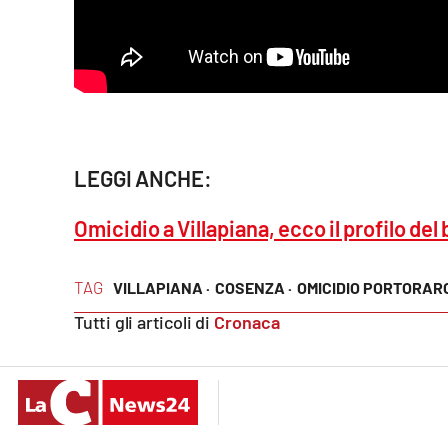
Cosenzachannel.it
Ilvibonese.it
Catanzarochannel.it
LEGGI ANCHE:
App
Android
Omicidio a Villapiana, ecco il profilo d
Apple
TAG
VILLAPIANA ·
COSENZA ·
OMICIDIO PORTORAR
Tutti gli articoli di
Cronaca
Vai