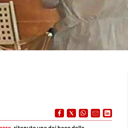
raro
,
ritenuto uno dei boss della