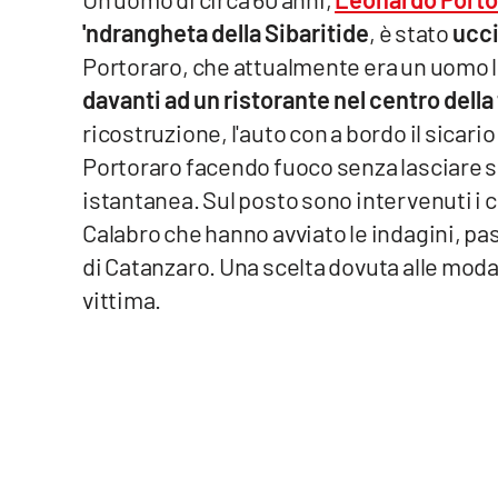
'ndrangheta della Sibaritide
, è stato
ucci
Venti di comunicazione
Portoraro, che attualmente era un uomo 
davanti ad un ristorante nel centro della
Streaming
ricostruzione, l'auto con a bordo il sicario o
LaC TV
Portoraro facendo fuoco senza lasciare sc
istantanea. Sul posto sono intervenuti i 
LaC Network
Calabro che hanno avviato le indagini, pa
LaC OnAir
di Catanzaro. Una scelta dovuta alle modali
vittima.
Edizioni
locali
Catanzaro
Crotone
Vibo Valentia