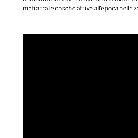
Food
mafia tra le cosche attive all'epoca nella 
Storie
LaC
Network
Lacplay.it
Lactv.it
Laconair.it
Lacitymag.it
Lacapitalenews.it
Ilreggino.it