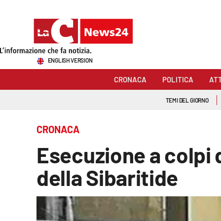
Sezioni
ENGLISH VERSION
Cronaca
CRONACA
POLITICA
AT
Politica
TEMI DEL GIORNO
Attualità
CRONACA
Economia e lavoro
Esecuzione a colpi 
Italia Mondo
della Sibaritide
Sanità
Sport