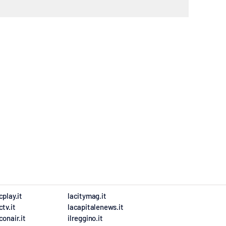
cplay.it
lacitymag.it
ctv.it
lacapitalenews.it
conair.it
ilreggino.it