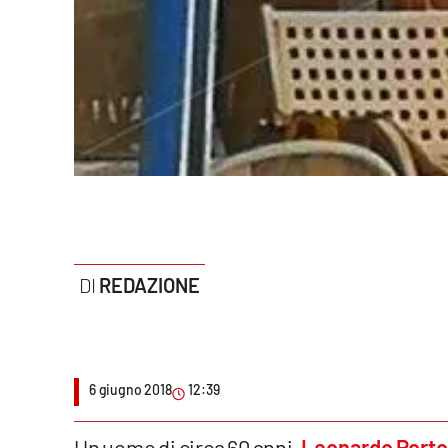
Politica
Sanità
Società
Sport
Rubriche
Good Morning Vietnam
REDAZIONE
Parchi Marini Calabria
Leggendo Alvaro insieme
Imprese Di Calabria
6 giugno 2018
12:39
Le perfidie di Antonella Grippo
Un uomo di circa 60 anni,
Leonardo Porto