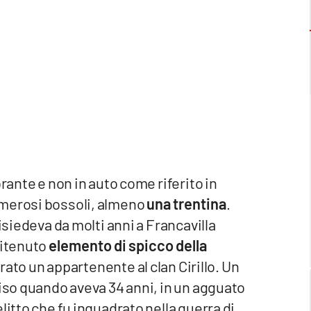
rante e non in auto come riferito in
umerosi bossoli, almeno
una trentina
.
isiedeva da molti anni a Francavilla
ritenuto
elemento di spicco della
rato un appartenente al clan Cirillo. Un
ciso quando aveva 34 anni, in un agguato
litto che fu inquadrato nella guerra di