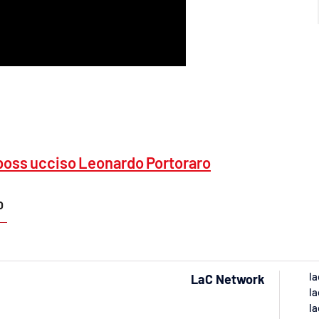
el boss ucciso Leonardo Portoraro
O
la
LaC Network
la
la