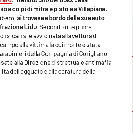
so a colpi di mitra e pistola a Villapiana.
libero,
si trovava a bordo della sua auto
 frazione Lido
. Secondo una prima
 i sicari si è avvicinata alla vettura di
ampo alla vittima la cui morte è stata
carabinieri della Compagnia di Corigliano
ssate alla Direzione distrettuale antimafia
tà dell'agguato e alla caratura della