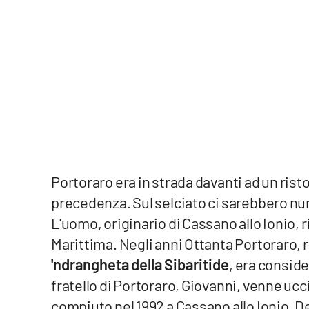
Reggio Calabria
Cosenza
Lamezia Terme
Progetti
speciali
Buona Sanità Calabria
Portoraro era in strada davanti ad un risto
precedenza. Sul selciato ci sarebbero n
La
L'uomo, originario di Cassano allo Ionio, r
Calabriavisione
Marittima. Negli anni Ottanta Portoraro, 
Destinazioni
'ndrangheta della Sibaritide
, era conside
fratello di Portoraro, Giovanni, venne uc
Eventi
compiuto nel 1992 a Cassano allo Ionio. De