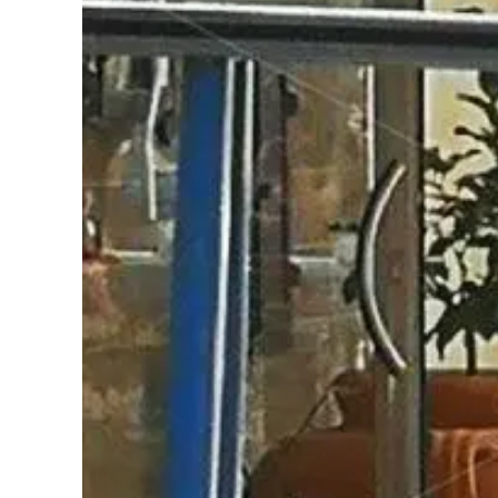
Cultura
Podcast
Meteo
Editoriali
Video
Ambiente
Cronaca
Cultura
Economia e Lavoro