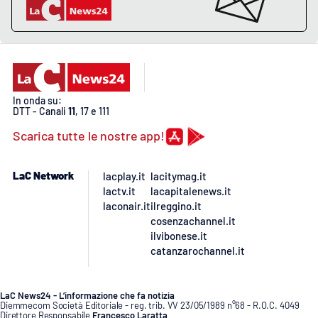
Lacplay.it
Lactv.it
Laconair.it
In onda su:
Lacitymag.it
DTT - Canali
11
, 17 e 111
Scarica tutte le nostre app!
Lacapitalenews.it
LaC Network
lacplay.it
lacitymag.it
Ilreggino.it
lactv.it
lacapitalenews.it
laconair.it
ilreggino.it
Cosenzachannel.it
cosenzachannel.it
ilvibonese.it
catanzarochannel.it
Ilvibonese.it
Catanzarochannel.it
LaC News24 - L’informazione che fa notizia
Diemmecom Società Editoriale - reg. trib. VV 23/05/1989 n°68 - R.O.C. 4049
Direttore Responsabile
Francesco Laratta