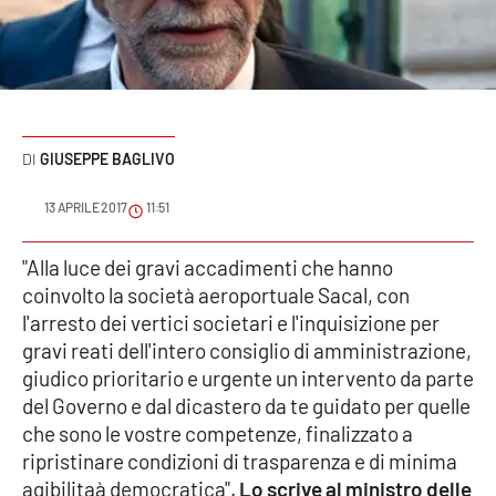
Sanità
Sport
Cultura
GIUSEPPE BAGLIVO
Podcast
13 APRILE 2017
11:51
Meteo
"Alla luce dei gravi accadimenti che hanno
coinvolto la società aeroportuale Sacal, con
Editoriali
l'arresto dei vertici societari e l'inquisizione per
gravi reati dell'intero consiglio di amministrazione,
giudico prioritario e urgente un intervento da parte
VIDEO
del Governo e dal dicastero da te guidato per quelle
Ambiente
che sono le vostre competenze, finalizzato a
ripristinare condizioni di trasparenza e di minima
Cronaca
agibilitaà democratica".
Lo scrive al ministro delle