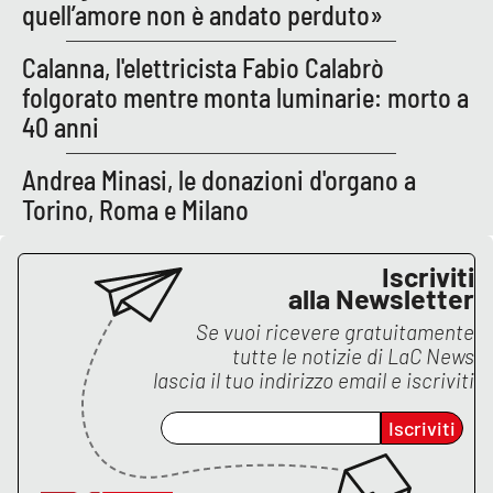
PROGETTI
SPECIALI
quell’amore non è andato perduto»
Buona Sanità Calabria
Calanna, l'elettricista Fabio Calabrò
folgorato mentre monta luminarie: morto a
40 anni
LA
CALABRIAVISIONE
Andrea Minasi, le donazioni d'organo a
Destinazioni
Torino, Roma e Milano
Eventi
Iscriviti
alla Newsletter
Food
Se vuoi ricevere gratuitamente
tutte le notizie di
LaC News
Storie
lascia il tuo indirizzo email e iscriviti
Iscriviti
LAC
NETWORK