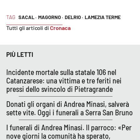
TAG
SACAL ·
MAGORNO ·
DELRIO ·
LAMEZIA TERME
EDIZIONI
LOCALI
Tutti gli articoli di
Cronaca
Catanzaro
Crotone
PIÙ LETTI
Vibo Valentia
Incidente mortale sulla statale 106 nel
Catanzarese: una vittima e tre feriti nei
Reggio Calabria
pressi dello svincolo di Pietragrande
Cosenza
Donati gli organi di Andrea Minasi, salverà
sette vite. Oggi i funerali a Serra San Bruno
Lamezia Terme
I funerali di Andrea Minasi. Il parroco: «Per
nove giorni la comunità ha sperato,