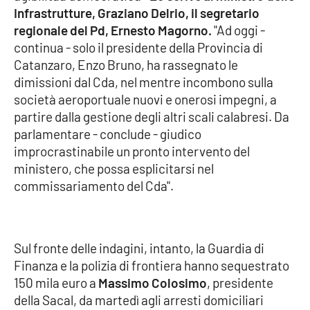
Infrastrutture, Graziano Delrio, il segretario
regionale del
Pd, Ernesto Magorno.
"Ad oggi -
Cultura
continua - solo il presidente della Provincia di
Catanzaro, Enzo Bruno, ha rassegnato le
Economia e Lavoro
dimissioni dal Cda, nel mentre incombono sulla
società aeroportuale nuovi e onerosi impegni, a
Politica
partire dalla gestione degli altri scali calabresi. Da
parlamentare - conclude - giudico
Sanità
improcrastinabile un pronto intervento del
ministero, che possa esplicitarsi nel
Società
commissariamento del Cda".
Sport
Sul fronte delle indagini, intanto, la Guardia di
RUBRICHE
Finanza e la polizia di frontiera hanno sequestrato
150 mila euro a
Massimo Colosimo
, presidente
Good Morning Vietnam
della Sacal, da martedì agli arresti domiciliari