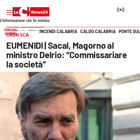
TEMI DEL
INCENDI CALABRIA
CALDO CALABRIA
PONTE SU
HOME PAGE
CRONACA
GIORNO
CRONACA
Vai
EUMENIDI | Sacal, Magorno al
SEZIONI
ministro Delrio: “Commissariare
la società”
Cronaca
Politica
Attualità
Economia e lavoro
Italia Mondo