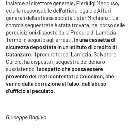
insieme al direttore generale, Pierluigi Mancuso,
Parchi Marini Calabria
ed alla responsabile dell'ufficio legale e Affari
generali della stessa società Ester Michienzi. La
Leggendo Alvaro insieme
somma sequestrata è stata trovata, nel corso delle
perquisizioni disposte dalla Procura di Lamezia
Imprese Di Calabria
Terme in seguito agli arresti,
in una cassetta di
sicurezza depositata in un istituto di credito di
Le perfidie di Antonella Grippo
Catanzaro.
Il procuratoredi Lamezia, Salvatore
Curcio, ha disposto il sequestro del denaro
Venti di comunicazione
sussistendo il
sospetto che possa essere
provento dei reati contestati a Colosimo, che
vanno dalla corruzione al falso, dall’abuso
STREAMING
d’ufficio al peculato.
LaC TV
LaC Network
Giuseppe Baglivo
LaC OnAir