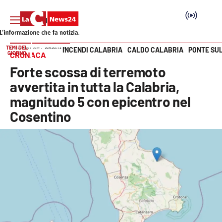
TEMI DEL
INCENDI CALABRIA
CALDO CALABRIA
PONTE SU
HOME PAGE
CRONACA
GIORNO
CRONACA
Vai
Forte scossa di terremoto
SEZIONI
avvertita in tutta la Calabria,
magnitudo 5 con epicentro nel
Cronaca
Cosentino
Politica
Attualità
Economia e lavoro
Italia Mondo