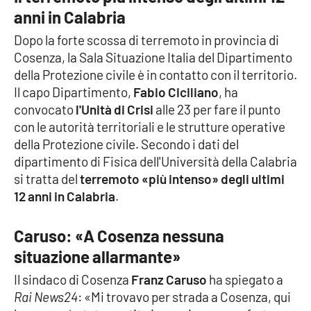
anni in Calabria
Dopo la forte scossa di terremoto in provincia di
EDIZIONI
LOCALI
Cosenza, la Sala Situazione Italia del Dipartimento
della Protezione civile è in contatto con il territorio.
Catanzaro
Il capo Dipartimento,
Fabio Ciciliano
, ha
convocato
l'Unità di Crisi
alle 23 per fare il punto
Crotone
con le autorità territoriali e le strutture operative
della Protezione civile. Secondo i dati del
Vibo Valentia
dipartimento di Fisica dell'Università della Calabria
si tratta del
terremoto «più intenso» degli ultimi
Reggio Calabria
12 anni in Calabria
.
Cosenza
Caruso: «A Cosenza nessuna
situazione allarmante»
Lamezia Terme
Il sindaco di Cosenza
Franz Caruso
ha spiegato a
Rai News24
: «Mi trovavo per strada a Cosenza, qui