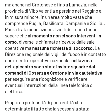
ma anche nel Crotonese e fino a Lamezia, nella
provincia di Vibo Valentia e persino nel Reggino e,
Cultura
in misura minore, in un'area molto vasta che
comprende Puglia, Basilicata, Campania e Sicilia..
Economia e Lavoro
Paura tra la popolazione. I vigili del fuoco fanno
sapere che
al momento non ci sono interventi in
Politica
corso
, diverse le chiamate ricevute dalle sale
operative ma
nessuna richiesta di soccorso.
La
Sanità
Direzione regionale dei vigili del fuoco è in contatto
con il centro operativo nazionale,
nella zona
Società
dell'epicentro sono state inviate squadre dai
comandi di Cosenza e Crotone in via cautelativa
Sport
per eseguire una ricognizione e verificare
eventuali interruzioni della linea telefonica o
elettrica.
RUBRICHE
Proprio la profondità di poca entità «ha
Good Morning Vietnam
determinato il fatto che la scossa sia stata