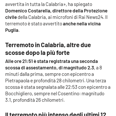
avvertita in tutta la Calabria», ha spiegato
Parchi Marini Calabria
Domenico Costarella, direttore della Protezione
civile
della Calabria, ai microfoni di Rai News24. Il
Leggendo Alvaro insieme
terremoto è stato avvertito
anche nella vicina
Puglia
.
Imprese Di Calabria
Terremoto in Calabria, altre due
Le perfidie di Antonella Grippo
scosse dopo la più forte
Venti di comunicazione
Alle ore 21:51 è stata registrata una seconda
scossa di assestamento, di magnitudo 2.3
, a 8
minuti dalla prima, sempre con epicentro a
STREAMING
Pietrapaola e profondità 28 chilometri. Una terza
scossa è stata segnalata alle 22:53 con epicentro a
LaC TV
Bocchigliero, sempre nel Cosentino: magnitudo
3.1, profondità 26 chilometri.
LaC Network
Il terremoto più intenso degli ultimi 12
LaC OnAir