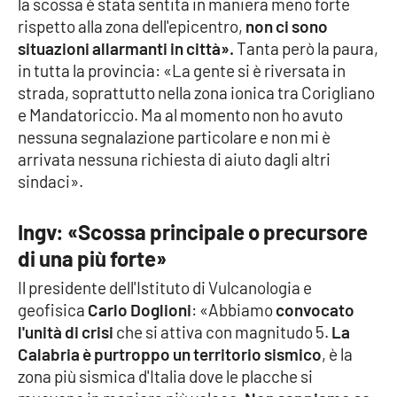
la scossa è stata sentita in maniera meno forte
PROGETTI
SPECIALI
rispetto alla zona dell'epicentro,
non ci sono
Buona Sanità Calabria
situazioni allarmanti in città».
Tanta però la paura,
in tutta la provincia: «La gente si è riversata in
strada, soprattutto nella zona ionica tra Corigliano
LA
e Mandatoriccio. Ma al momento non ho avuto
CALABRIAVISIONE
nessuna segnalazione particolare e non mi è
Destinazioni
arrivata nessuna richiesta di aiuto dagli altri
sindaci».
Eventi
Ingv: «Scossa principale o precursore
Food
di una più forte»
Il presidente dell'Istituto di Vulcanologia e
Storie
geofisica
Carlo Doglioni
: «Abbiamo
convocato
l'unità di crisi
che si attiva con magnitudo 5.
La
Calabria è purtroppo un territorio sismico
, è la
LAC
NETWORK
zona più sismica d'Italia dove le placche si