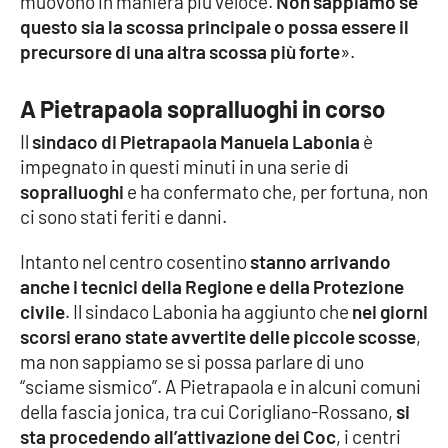
muovono in maniera più veloce.
Non sappiamo se
Lacplay.it
questo sia la scossa principale o possa essere il
precursore di una altra scossa più forte
».
Lactv.it
A Pietrapaola sopralluoghi in corso
Laconair.it
Il
sindaco di Pietrapaola Manuela Labonia
è
Lacitymag.it
impegnato in questi minuti in una serie di
sopralluoghi
e ha confermato che, per fortuna, non
Lacapitalenews.it
ci sono stati feriti e danni.
Ilreggino.it
Intanto nel centro cosentino
stanno arrivando
anche i tecnici della Regione e della Protezione
civile
. Il sindaco Labonia ha aggiunto che
nei giorni
Cosenzachannel.it
scorsi erano state avvertite delle piccole scosse
,
ma non sappiamo se si possa parlare di uno
Ilvibonese.it
“sciame sismico”. A Pietrapaola e in alcuni comuni
della fascia jonica, tra cui Corigliano-Rossano,
si
Catanzarochannel.it
sta procedendo all’attivazione dei Coc
, i centri