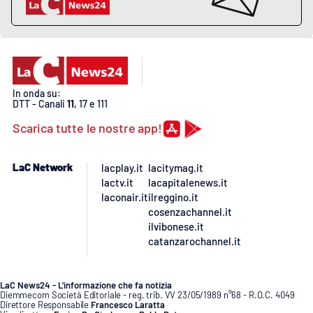
In onda su:
DTT - Canali
11
, 17 e 111
Scarica tutte le nostre app!
LaC Network
lacplay.it
lacitymag.it
lactv.it
lacapitalenews.it
laconair.it
ilreggino.it
cosenzachannel.it
ilvibonese.it
catanzarochannel.it
LaC News24 - L’informazione che fa notizia
Diemmecom Società Editoriale - reg. trib. VV 23/05/1989 n°68 - R.O.C. 4049
Direttore Responsabile
Francesco Laratta