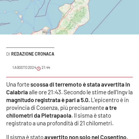
Sanità
Sport
Cultura
Podcast
REDAZIONE CRONACA
Meteo
1 AGOSTO 2024
21:44
Editoriali
Una forte
scossa di terremoto è stata avvertita in
Calabria
alle ore 21:43. Secondo le stime dell'Ingv la
magnitudo registrata è pari a 5.0.
L'epicentro è in
provincia di Cosenza, più precisamente
a tre
VIDEO
chilometri da Pietrapaola
. Il sisma è stato
Ambiente
registrato a una profondità di 21 chilometri.
Cronaca
Il sisma è stato
avvertito non solo nel Cosentino
,