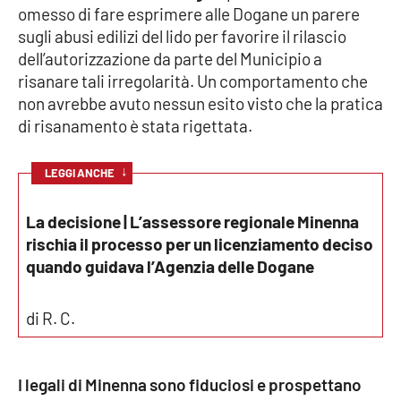
omesso di fare esprimere alle Dogane un parere
Parchi Marini Calabria
sugli abusi edilizi del lido per favorire il rilascio
dell’autorizzazione da parte del Municipio a
Leggendo Alvaro insieme
risanare tali irregolarità. Un comportamento che
non avrebbe avuto nessun esito visto che la pratica
Imprese Di Calabria
di risanamento è stata rigettata.
Le perfidie di Antonella Grippo
↓
LEGGI ANCHE
Venti di comunicazione
La decisione | L’assessore regionale Minenna
rischia il processo per un licenziamento deciso
quando guidava l’Agenzia delle Dogane
STREAMING
LaC TV
di R. C.
LaC Network
I legali di Minenna sono fiduciosi e prospettano
LaC OnAir