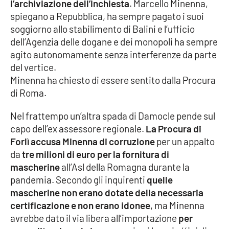
l’archiviazione dell’inchiesta
. Marcello Minenna,
spiegano a Repubblica, ha sempre pagato i suoi
soggiorno allo stabilimento di Balini e l’ufficio
EDIZIONI
LOCALI
dell’Agenzia delle dogane e dei monopoli ha sempre
agito autonomamente senza interferenze da parte
Catanzaro
del vertice.
Minenna ha chiesto di essere sentito dalla Procura
Crotone
di Roma.
Vibo Valentia
Nel frattempo un’altra spada di Damocle pende sul
capo dell’ex assessore regionale.
La Procura di
Reggio Calabria
Forlì accusa Minenna di corruzione
per un appalto
da
tre milioni di euro
per la fornitura di
Cosenza
mascherine
all’Asl della Romagna durante la
pandemia. Secondo gli inquirenti
quelle
Lamezia Terme
mascherine non erano dotate della necessaria
certificazione e non erano idonee
, ma Minenna
avrebbe dato il via libera all’importazione
per