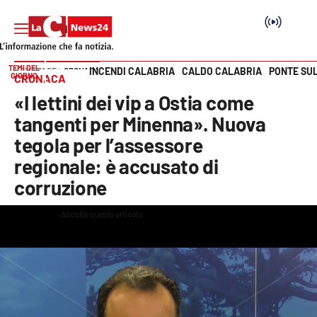
TEMI DEL
INCENDI CALABRIA
CALDO CALABRIA
PONTE SU
HOME PAGE
CRONACA
GIORNO
CRONACA
Vai
«I lettini dei vip a Ostia come
SEZIONI
tangenti per Minenna». Nuova
tegola per l’assessore
Cronaca
regionale: è accusato di
corruzione
Politica
Ascolta questo articolo
This
Attualità
is
The media could not be loaded, either because the server or
a
modal
network failed or because the format is not supported.
window.
Economia e lavoro
Italia Mondo