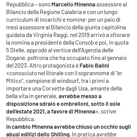
Repubblica – sono
Marcello Minenna
assessore al
Bilancio della Regione Calabria e con un lungo
Cultura
curriculum di incarichi e nomine: per un paio di
mesi assessore al Bilancio della giunta capitolina
Economia e Lavoro
guidata da Virginia Raggi, nel 2019 arrivò a sfiorare
la nomina a presidente della Consob e poi, in quota
Politica
5 Stelle, approdò al vertice dell’Agenzia delle
Dogane, poltrona che ha occupato fino al gennaio
Sanità
del 2023. Altro protagonista è
Fabio Balini
«conosciuto nel litorale con il soprannome di “er
Società
Mitico”, campione di windsurf, tra i primi a
importare una Corvette dagli Usa, amante della
Sport
bella vita in generale,
avrebbe messo a
disposizione sdraio e ombrelloni, sotto il sole
dell’estate 2021, a favore di Minenna
», scrive
RUBRICHE
Repubblica.
In cambio Minenna avrebbe chiuso un occhio sugli
Good Morning Vietnam
abusi edilizi dello Shilling
. In pratica avrebbe