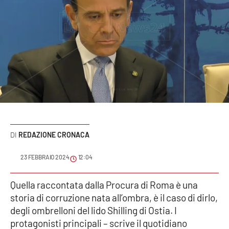
Sanità
Sport
Cultura
Podcast
Meteo
REDAZIONE CRONACA
Editoriali
23 FEBBRAIO 2024
12:04
VIDEO
Quella raccontata dalla Procura di Roma è una
storia di corruzione nata all’ombra, è il caso di dirlo,
Ambiente
degli ombrelloni del lido Shilling di Ostia. I
protagonisti principali – scrive il quotidiano
Cronaca