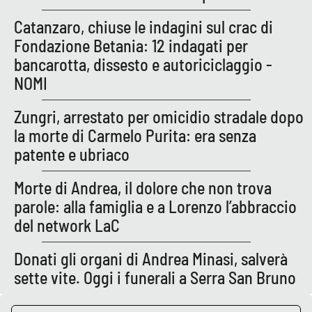
Lacplay.it
Catanzaro, chiuse le indagini sul crac di
Lactv.it
Fondazione Betania: 12 indagati per
bancarotta, dissesto e autoriciclaggio -
Laconair.it
NOMI
Lacitymag.it
Zungri, arrestato per omicidio stradale dopo
la morte di Carmelo Purita: era senza
Lacapitalenews.it
patente e ubriaco
Ilreggino.it
Morte di Andrea, il dolore che non trova
parole: alla famiglia e a Lorenzo l’abbraccio
Cosenzachannel.it
del network LaC
Ilvibonese.it
Donati gli organi di Andrea Minasi, salverà
sette vite. Oggi i funerali a Serra San Bruno
Catanzarochannel.it