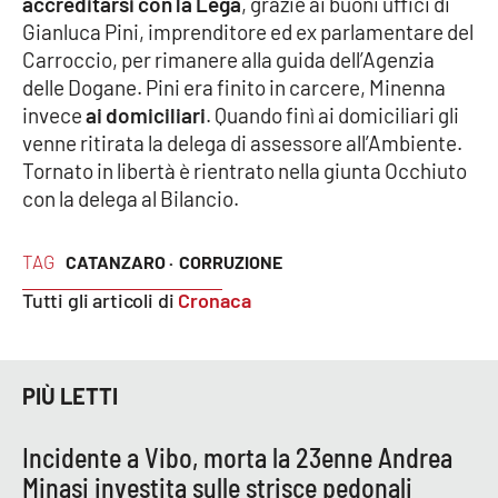
accreditarsi con la Lega
, grazie ai buoni uffici di
PROGETTI
SPECIALI
Gianluca Pini, imprenditore ed ex parlamentare del
Buona Sanità Calabria
Carroccio, per rimanere alla guida dell’Agenzia
delle Dogane. Pini era finito in carcere, Minenna
invece
ai domiciliari
. Quando finì ai domiciliari gli
LA
venne ritirata la delega di assessore all’Ambiente.
CALABRIAVISIONE
Tornato in libertà è rientrato nella giunta Occhiuto
Destinazioni
con la delega al Bilancio.
Eventi
TAG
CATANZARO ·
CORRUZIONE
Tutti gli articoli di
Cronaca
Food
Storie
PIÙ LETTI
LAC
Incidente a Vibo, morta la 23enne Andrea
NETWORK
Minasi investita sulle strisce pedonali