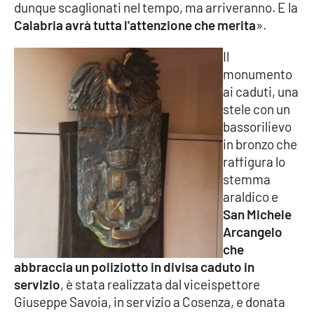
dunque scaglionati nel tempo, ma arriveranno. E la
Parchi Marini Calabria
Calabria avrà tutta l'attenzione che merita
».
Leggendo Alvaro insieme
Il
monumento
Imprese Di Calabria
ai caduti, una
stele con un
Le perfidie di Antonella Grippo
bassorilievo
in bronzo che
Venti di comunicazione
raffigura lo
stemma
araldico e
STREAMING
San Michele
Arcangelo
LaC TV
che
abbraccia un poliziotto in divisa caduto in
LaC Network
servizio
, è stata realizzata dal viceispettore
Giuseppe Savoia, in servizio a Cosenza, e donata
LaC OnAir