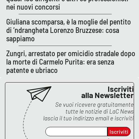
PROGETTI
SPECIALI
nei nuovi concorsi
Buona Sanità Calabria
Giuliana scomparsa, è la moglie del pentito
di ’ndrangheta Lorenzo Bruzzese: cosa
sappiamo
LA
CALABRIAVISIONE
Zungri, arrestato per omicidio stradale dopo
Destinazioni
la morte di Carmelo Purita: era senza
patente e ubriaco
Eventi
Food
Iscriviti
alla Newsletter
Storie
Se vuoi ricevere gratuitamente
tutte le notizie di
LaC News
lascia il tuo indirizzo email e iscriviti
LAC
NETWORK
Iscriviti