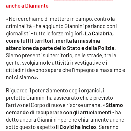
anche a Diamante
.
Cultura
«Noi cerchiamo di mettere in campo, contro la
criminalità - ha aggiunto Giannini parlando con i
Economia e Lavoro
giornalisti - tutte le forze migliori.
La Calabria,
come tutti i territori, merita la massima
Politica
attenzione da parte dello Stato e della Polizia
.
Siamo presenti sul territorio, nelle strade, tra la
Sanità
gente, svolgiamo le attività investigative e i
cittadini devono sapere che l'impegno è massimo e
Società
noi ci siamo».
Sport
Riguardo il potenziamento degli organici, il
prefetto Giannini ha assicurato che è previsto
l'arrivo nel Corpo di nuove risorse umane. «
Stiamo
RUBRICHE
cercando di recuperare con gli arruolamenti
- ha
detto ancora Giannini - perché chiaramente anche
Good Morning Vietnam
sotto questo aspetto
il Covid ha inciso
. Saranno