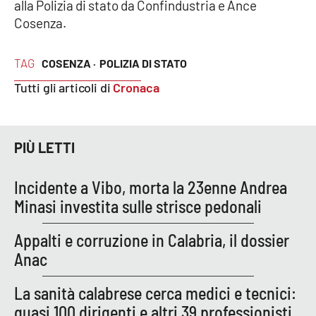
alla Polizia di stato da Confindustria e Ance
Cosenza.
EDIZIONI
LOCALI
TAG
COSENZA ·
POLIZIA DI STATO
Catanzaro
Tutti gli articoli di
Cronaca
Crotone
PIÙ LETTI
Vibo Valentia
Incidente a Vibo, morta la 23enne Andrea
Reggio Calabria
Minasi investita sulle strisce pedonali
Cosenza
Appalti e corruzione in Calabria, il dossier
Anac
Lamezia Terme
La sanità calabrese cerca medici e tecnici:
quasi 100 dirigenti e altri 39 professionisti