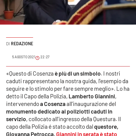
Sanità
Sport
Cultura
REDAZIONE
Podcast
5 AGOSTO 2021
22:27
Meteo
«Questo di Cosenza
è più di un simbolo
. I nostri
caduti rappresentano la nostra guida, l'esempio da
Editoriali
seguire e lo stimolo per fare sempre meglio». Lo ha
detto il Capo della Polizia,
Lamberto Giannini
,
intervenendo
a Cosenza
all'inaugurazione del
VIDEO
monumento dedicato ai poliziotti caduti in
Ambiente
servizio
, collocato all'ingresso della Questura. Il
capo della Polizia é stato accolto dal
questore,
Cronaca
Giovanna Petrocca
.
Giannini in serata è stato