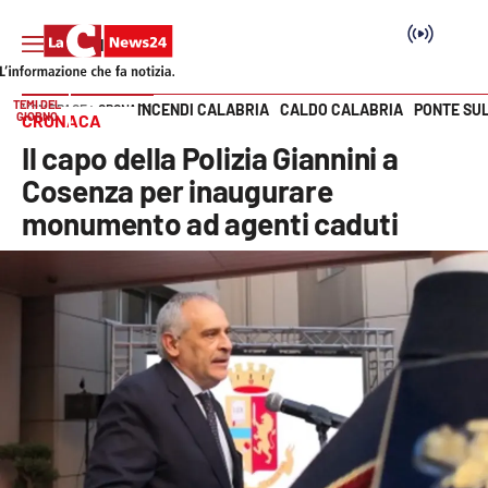
TEMI DEL
INCENDI CALABRIA
CALDO CALABRIA
PONTE SU
HOME PAGE
CRONACA
GIORNO
CRONACA
Vai
Il capo della Polizia Giannini a
SEZIONI
Cosenza per inaugurare
monumento ad agenti caduti
Cronaca
Politica
Attualità
Economia e lavoro
Italia Mondo