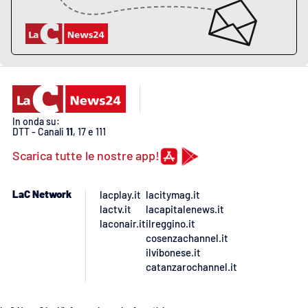
Lacplay.it
Lactv.it
Laconair.it
Lacitymag.it
In onda su:
DTT - Canali
11
, 17 e 111
Lacapitalenews.it
Scarica tutte le nostre app!
Ilreggino.it
LaC Network
lacplay.it
lacitymag.it
lactv.it
lacapitalenews.it
Cosenzachannel.it
laconair.it
ilreggino.it
cosenzachannel.it
Ilvibonese.it
ilvibonese.it
catanzarochannel.it
Catanzarochannel.it