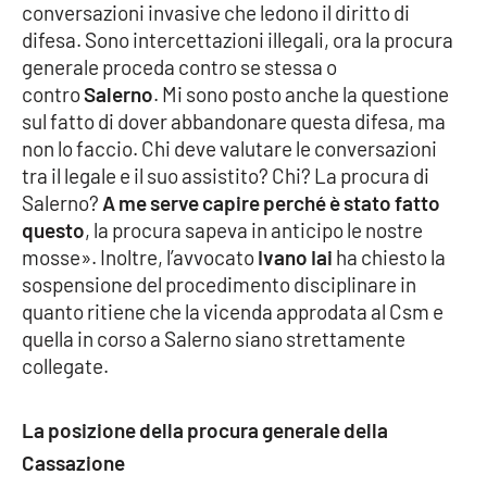
Lacplay.it
conversazioni invasive che ledono il diritto di
difesa. Sono intercettazioni illegali, ora la procura
Lactv.it
generale proceda contro se stessa o
contro
Salerno
. Mi sono posto anche la questione
Laconair.it
sul fatto di dover abbandonare questa difesa, ma
non lo faccio. Chi deve valutare le conversazioni
Lacitymag.it
tra il legale e il suo assistito? Chi? La procura di
Salerno?
A me serve capire perché è stato fatto
Lacapitalenews.it
questo
, la procura sapeva in anticipo le nostre
mosse». Inoltre, l’avvocato
Ivano Iai
ha chiesto la
Ilreggino.it
sospensione del procedimento disciplinare in
quanto ritiene che la vicenda approdata al Csm e
quella in corso a Salerno siano strettamente
Cosenzachannel.it
collegate.
Ilvibonese.it
La posizione della procura generale della
Catanzarochannel.it
Cassazione