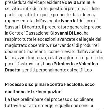
presieduta dal vicepresidente
David Ermini
, è
servita a introdurre le questioni preliminari delle
Cultura
parti, soprattutto quelle proposte dalla difesa,
rappresentata dall’avvocato
Ivano Iai
del foro di
Economia e Lavoro
Sassari. Di contro, il procuratore generale presso
la Corte di Cassazione,
Giovanni Di Leo
, ha
Politica
respinto tutte le eccezioni avanzate dal legale del
magistrato cosentino, riservandosi di produrre i
Sanità
documenti mancanti, come rilevato dall’avvocato
Iai in avvio di udienza, relativi agli interrogatori dei
Società
pm di Castrovillari,
Luca Primicerio e Valentina
Draetta
, sentiti personalmente dal pg Di Leo.
Sport
Processo disciplinare contro Facciolla, ecco
quali sono le tre incolpazioni
RUBRICHE
La fase preliminare del processo disciplinare
Good Morning Vietnam
tuttavia ha fatto emergere quelle che sono
le