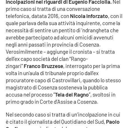
incolpazioni nei riguardi di Eugenio Facciolla.
Nel
Parchi Marini Calabria
primo caso si tratta di una conversazione
telefonica, datata 2016, con
Nicola Inforzato
, con il
Leggendo Alvaro insieme
quale parlava della sua attività inquirente, come la
necessità di sentire un pentito di ‘ndrangheta che
Imprese Di Calabria
avrebbe partecipato ad alcuni omicidi avvenuti
negli anni passati in provincia di Cosenza.
Le perfidie di Antonella Grippo
Verosimilmente – aggiunge il cronista – si tratta
dell’ex capo società del clan “Rango-
Venti di comunicazione
zingari”
Franco Bruzzese
, interrogato per la prima
volta in un’aula di tribunale proprio dall’ex
procuratore capo di Castrovillari, quando lo stesso
STREAMING
magistrato di Cosenza sosteneva la pubblica
accusa nel processo “
Tela del Ragno
”, svoltosi in
LaC TV
primo grado in Corte d’Assise a Cosenza.
LaC Network
Nel secondo caso si tratta di un’incolpazione in cui
è citato il giornalista del Quotidiano del Sud,
Paolo
LaC OnAir