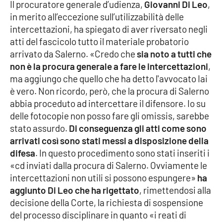
Il procuratore generale d’udienza,
Giovanni Di Leo
,
in merito all’eccezione sull’utilizzabilità delle
APP
intercettazioni, ha spiegato di aver riversato negli
atti del fascicolo tutto il materiale probatorio
Android
arrivato da Salerno. «Credo che
sia noto a tutti che
non è la procura generale a fare le intercettazioni
,
Apple
ma aggiungo che quello che ha detto l'avvocato Iai
è vero. Non ricordo, però, che la procura di Salerno
abbia proceduto ad intercettare il difensore. Io su
delle fotocopie non posso fare gli omissis, sarebbe
stato assurdo.
Di conseguenza gli atti come sono
arrivati così sono stati messi a disposizione della
difesa
. In questo procedimento sono stati inseriti i
«cd inviati dalla procura di Salerno. Ovviamente le
intercettazioni non utili si possono espungere»
ha
aggiunto Di Leo che ha rigettato
, rimettendosi alla
decisione della Corte, la richiesta di sospensione
del processo disciplinare in quanto «i reati di