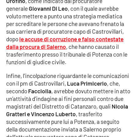
Orofino
, come indicato dal procuratore
generale
Giovanni Di Leo
, con il quale avrebbe
voluto mettere a punto una strategia mediatica
EDIZIONI
per screditare le persone che avevano frenato la
LOCALI
sua carriera di procuratore capo di Castrovillari,
Catanzaro
dopo
le accuse di corruzione e falso contestate
dalla procura di Salerno
, che hanno causato il
Crotone
trasferimento presso il tribunale di Potenza con le
funzioni di giudice civile.
Vibo Valentia
Infine, l’incolpazione riguardante le comunicazioni
con il pm di Castrovillari,
Luca Primicerio
, che,
Reggio Calabria
secondo
Facciolla
, avrebbe dovuto mettere in atto
un’attività d’indagine ai fini personali contro due
Cosenza
magistrati del Distretto di Catanzaro, quali
Nicola
Gratteri e Vincenzo Luberto
, trasferito
Lamezia Terme
successivamente pure lui a Potenza, a seguito
della documentazione inviata a Salerno proprio
dall’attuale procuratore capo di Catanzaro.