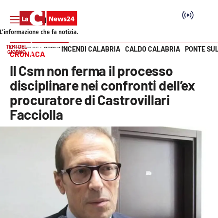
TEMI DEL
INCENDI CALABRIA
CALDO CALABRIA
PONTE SU
HOME PAGE
CRONACA
GIORNO
CRONACA
Vai
Il Csm non ferma il processo
SEZIONI
disciplinare nei confronti dell’ex
procuratore di Castrovillari
Cronaca
Facciolla
Politica
Attualità
Economia e lavoro
Italia Mondo