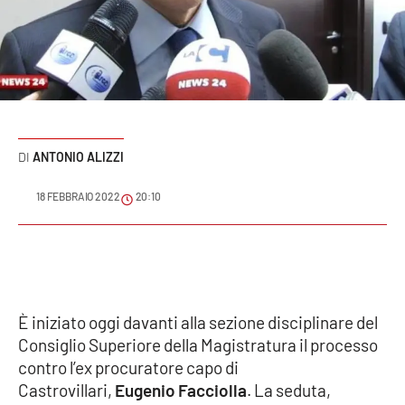
Sanità
Sport
Cultura
Podcast
ANTONIO ALIZZI
Meteo
18 FEBBRAIO 2022
20:10
Editoriali
VIDEO
È iniziato oggi davanti alla sezione disciplinare del
Consiglio Superiore della Magistratura il processo
Ambiente
contro l’ex procuratore capo di
Castrovillari,
Eugenio Facciolla
. La seduta,
Cronaca