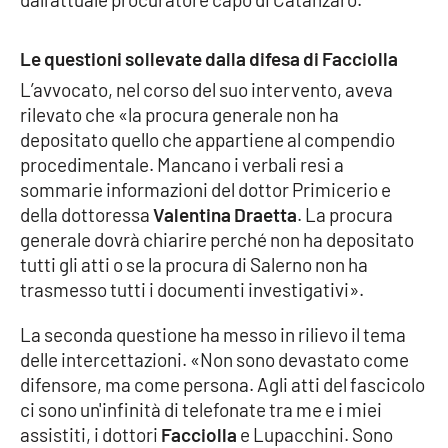
PROGETTI
SPECIALI
Buona Sanità Calabria
Le questioni sollevate dalla difesa di Facciolla
L’avvocato, nel corso del suo intervento, aveva
rilevato che «la procura generale non ha
LA
CALABRIAVISIONE
depositato quello che appartiene al compendio
procedimentale. Mancano i verbali resi a
Destinazioni
sommarie informazioni del dottor Primicerio e
della dottoressa
Valentina Draetta
. La procura
Eventi
generale dovrà chiarire perché non ha depositato
tutti gli atti o se la procura di Salerno non ha
Food
trasmesso tutti i documenti investigativi».
Storie
La seconda questione ha messo in rilievo il tema
delle intercettazioni. «Non sono devastato come
difensore, ma come persona. Agli atti del fascicolo
LAC
ci sono un'infinità di telefonate tra me e i miei
NETWORK
assistiti, i dottori
Facciolla
e Lupacchini. Sono