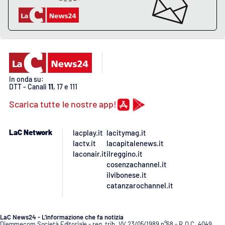
In onda su:
DTT - Canali
11
, 17 e 111
Scarica tutte le nostre app!
LaC Network
lacplay.it
lacitymag.it
lactv.it
lacapitalenews.it
laconair.it
ilreggino.it
cosenzachannel.it
ilvibonese.it
catanzarochannel.it
LaC News24 - L’informazione che fa notizia
Diemmecom Società Editoriale - reg. trib. VV 23/05/1989 n°68 - R.O.C. 4049