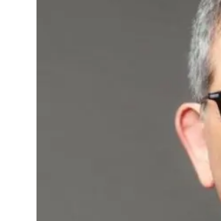
Cultura
Podcast
Meteo
Editoriali
Video
Ambiente
Cronaca
Cultura
Economia e Lavoro