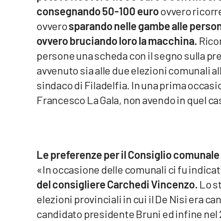
Cosenzachannel.it
consegnando 50-100 euro
ovvero ricorr
ovvero
sparando nelle gambe alle person
Ilvibonese.it
ovvero bruciando loro la macchina.
Rico
persone una scheda con il segno sulla pre
Catanzarochannel.it
avvenuto sia alle due elezioni comunali all’
sindaco di Filadelfia. In una prima occasi
App
Francesco La Gala, non avendo in quel caso
Android
Apple
Le preferenze per il Consiglio comunale d
«In occasione delle comunali ci fu indica
Vai
del consigliere Carchedi Vincenzo.
Lo st
elezioni provinciali in cui il De Nisi era c
candidato presidente Bruni ed infine nel 