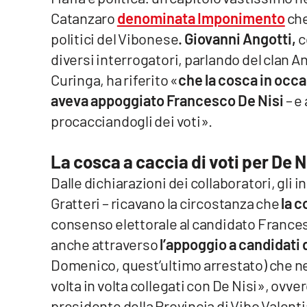
Catanzaro
denominata Imponimento
che
Venti di comunicazione
politici del Vibonese
. Giovanni Angotti,
c
diversi interrogatori, parlando del clan An
Streaming
Curinga, ha riferito «
che la cosca in occa
LaC TV
aveva appoggiato Francesco De Nisi
– e 
procacciandogli dei voti».
LaC Network
La cosca a caccia di voti per De N
LaC OnAir
Dalle dichiarazioni dei collaboratori, gli 
Gratteri – ricavano la circostanza che
la 
Edizioni
locali
consenso elettorale al candidato Francesc
Catanzaro
anche attraverso
l’appoggio a candidati 
Domenico, quest’ultimo arrestato) che nel
Crotone
volta in volta collegati con De Nisi», ovver
Vibo Valentia
presidente della Provincia di Vibo Valenti