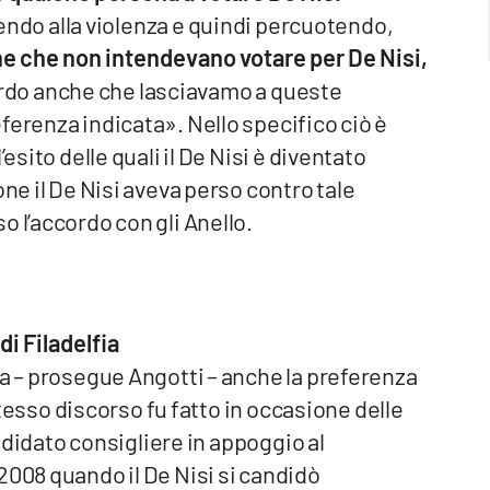
endo alla violenza e quindi percuotendo,
e che non intendevano votare per De Nisi,
rdo anche che lasciavamo a queste
ferenza indicata». Nello specifico ciò è
esito delle quali il De Nisi è diventato
one il De Nisi aveva perso contro tale
 l’accordo con gli Anello.
i Filadelfia
ta – prosegue Angotti – anche la preferenza
esso discorso fu fatto in occasione delle
andidato consigliere in appoggio al
2008 quando il De Nisi si candidò