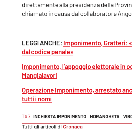
direttamente alla presidenza della Provi
Privacy
chiamato in causa dal collaboratore Angott
Cookie policy
Note legali
LEGGI ANCHE:
Imponimento, Gratteri: «S
dal codice penale»
Imponimento, l’appoggio elettorale in od
Mangialavori
Operazione Imponimento, arrestato anche 
tutti i nomi
TAG
INCHIESTA IMPONIMENTO ·
NDRANGHETA ·
VIB
Tutti gli articoli di
Cronaca