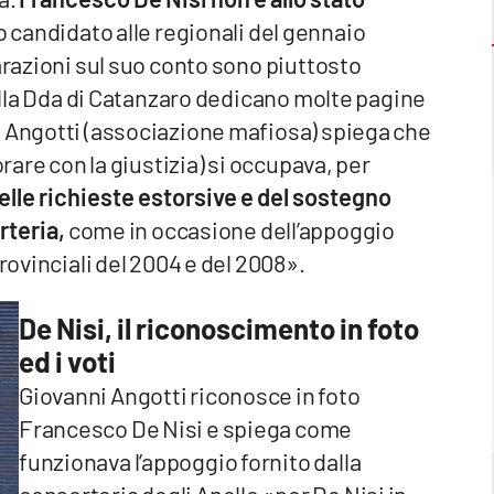
o candidato alle regionali del gennaio
arazioni sul suo conto sono piuttosto
della Dda di Catanzaro dedicano molte pagine
i Angotti (associazione mafiosa) spiega che
orare con la giustizia) si occupava, per
elle richieste estorsive e del sostegno
rteria,
come in occasione dell’appoggio
rovinciali del 2004 e del 2008».
De Nisi, il riconoscimento in foto
ed i voti
Giovanni Angotti riconosce in foto
Francesco De Nisi e spiega come
funzionava l’appoggio fornito dalla