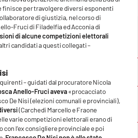
 finisce per travolgere diversi esponenti
ollaboratore di giustizia, nel corso di
ello-Fruci di Filadelfia ed Acconia di
sioni di alcune competizioni elettorali
altri candidati a questi collegati –
isi
inquirenti – guidati dal procuratore Nicola
cosca Anello-Fruci aveva
«procacciato
o De Nisi (elezioni comunali e provinciali),
diversi
(Carchedi Marcello e Fraone
le varie competizioni elettorali erano di
o con l’ex consigliere provinciale e poi
a.
Francesco De Nisi non è allo stato