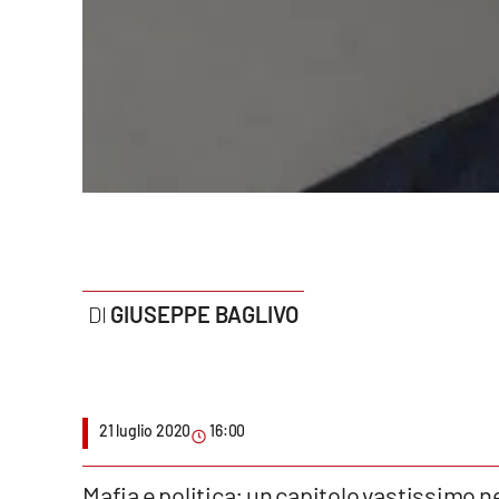
Politica
Sanità
Società
Sport
Rubriche
Good Morning Vietnam
GIUSEPPE BAGLIVO
Parchi Marini Calabria
Leggendo Alvaro insieme
21 luglio 2020
16:00
Imprese Di Calabria
Le perfidie di Antonella Grippo
Mafia e politica: un capitolo vastissimo n