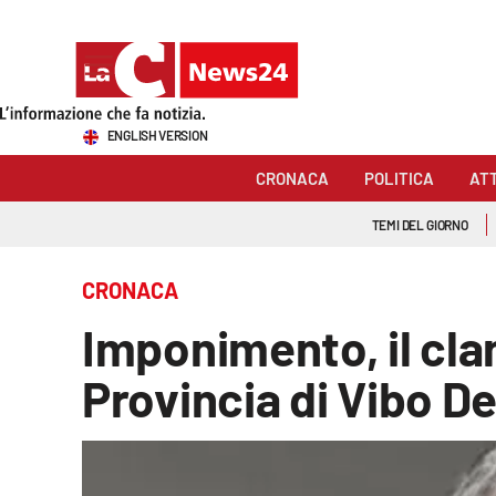
Sezioni
ENGLISH VERSION
Cronaca
CRONACA
POLITICA
AT
Politica
TEMI DEL GIORNO
Attualità
CRONACA
Economia e lavoro
Imponimento, il clan
Italia Mondo
Provincia di Vibo De
Sanità
Sport