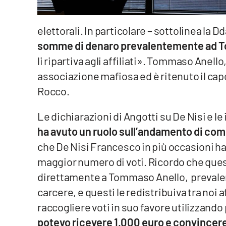
Food
elettorali. In particolare – sottolinea la Dd
Storie
somme di denaro prevalentemente ad 
li ripartiva agli affiliati». Tommaso Anello,
LaC
Network
associazione mafiosa ed è ritenuto il cap
Rocco.
Lacplay.it
Lactv.it
Le dichiarazioni di Angotti su De Nisi e le 
ha avuto un ruolo sull’andamento di comp
Laconair.it
che De Nisi Francesco in più occasioni ha 
maggior numero di voti. Ricordo che que
Lacitymag.it
direttamente a Tommaso Anello, prevale
Lacapitalenews.it
carcere, e questi le redistribuiva tra noi 
raccogliere voti in suo favore utilizzand
Ilreggino.it
potevo ricevere 1.000 euro e convincere