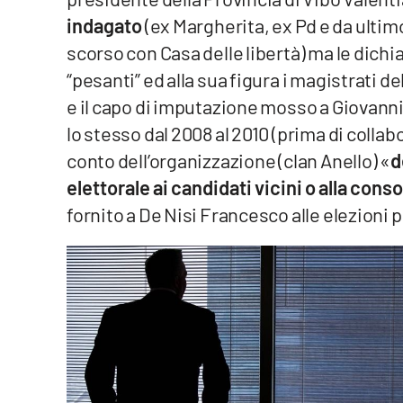
indagato
(ex Margherita, ex Pd e da ultim
Reggio Calabria
scorso con Casa delle libertà) ma le dichi
“pesanti” ed alla sua figura i magistrati 
Cosenza
e il capo di imputazione mosso a Giovann
Lamezia Terme
lo stesso dal 2008 al 2010 (prima di collab
conto dell’organizzazione (clan Anello) «
d
Progetti
elettorale ai candidati vicini o alla conso
speciali
fornito a De Nisi Francesco alle elezioni p
Buona Sanità Calabria
La
Calabriavisione
Destinazioni
Eventi