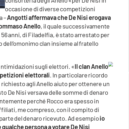
consorteria degli Anello «per De Nisi in
occasione di diverse competizioni
a –
Angotti affermava che De Nisi erogava
Tommaso Anello
, il quale successivamente
 56 anni, di Filadelfia, è stato arrestato per
o dell’omonimo clan insieme al fratello
intimidazioni sugli elettori. «
Il clan Anello
etizioni elettorali
. In particolare ricordo
richiesto agli Anello aiuto per ottenere un
sto De Nisi versava delle somme di denaro
ntemente perché Rocco era spesso in
affiliati, me compreso, con il compito di
o parte del denaro ricevuto. Ad esempio
io
 qualche persona a votare De Nisi