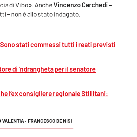
ncia di Vibo». Anche
Vincenzo Carchedi –
i – non è allo stato indagato.
ono stati commessi tutti i reati previsti
ore di ’ndrangheta per il senatore
l’ex consigliere regionale Stillitani:
O VALENTIA ·
FRANCESCO DE NISI