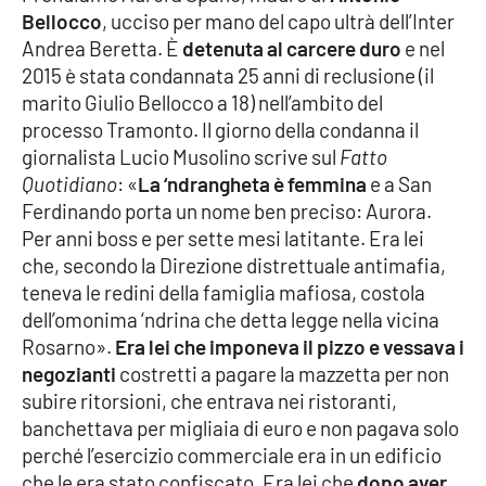
Bellocco
, ucciso per mano del capo ultrà dell’Inter
Andrea Beretta. È
detenuta al carcere duro
e nel
2015 è stata condannata 25 anni di reclusione (il
marito Giulio Bellocco a 18) nell’ambito del
processo Tramonto. Il giorno della condanna il
giornalista Lucio Musolino scrive sul
Fatto
Quotidiano
: «
La ‘ndrangheta è femmina
e a San
Ferdinando porta un nome ben preciso: Aurora.
Per anni boss e per sette mesi latitante. Era lei
che, secondo la Direzione distrettuale antimafia,
teneva le redini della famiglia mafiosa, costola
dell’omonima ‘ndrina che detta legge nella vicina
Rosarno».
Era lei che imponeva il pizzo e vessava i
negozianti
costretti a pagare la mazzetta per non
subire ritorsioni, che entrava nei ristoranti,
banchettava per migliaia di euro e non pagava solo
perché l’esercizio commerciale era in un edificio
che le era stato confiscato. Era lei che
dopo aver