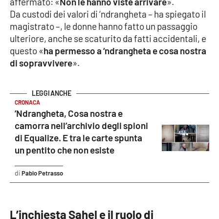
affermato: «
Non le hanno viste arrivare
».
Parchi Marini Calabria
Da custodi dei valori di ‘ndrangheta – ha spiegato il
magistrato –, le donne hanno fatto un passaggio
Leggendo Alvaro insieme
ulteriore, anche se scaturito da fatti accidentali, e
questo «
ha permesso a ‘ndrangheta e cosa nostra
Imprese Di Calabria
di sopravvivere
».
Le perfidie di Antonella Grippo
CRONACA
Venti di comunicazione
’Ndrangheta, Cosa nostra e
camorra nell’archivio degli spioni
di Equalize. E tra le carte spunta
STREAMING
un pentito che non esiste
LaC TV
Pablo Petrasso
LaC Network
L’inchiesta Sahel e il ruolo di
LaC OnAir