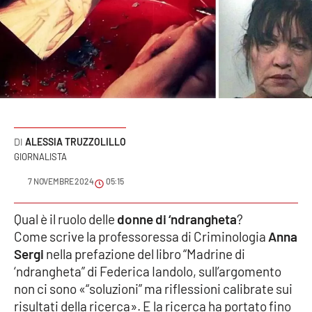
Sanità
Sport
Cultura
Podcast
ALESSIA TRUZZOLILLO
Meteo
GIORNALISTA
7 NOVEMBRE 2024
05:15
Editoriali
Qual è il ruolo delle
donne di ‘ndrangheta
?
Come scrive la professoressa di Criminologia
Anna
VIDEO
Sergi
nella prefazione del libro “Madrine di
‘ndrangheta” di Federica Iandolo, sull’argomento
Ambiente
non ci sono «“soluzioni” ma riflessioni calibrate sui
risultati della ricerca». E la ricerca ha portato fino
Cronaca