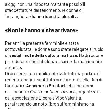
a oggi non una risposta ma tante possibili
sfaccettature del fenomeno: le donne di
Cultura
‘ndrangheta «
hanno identità plurali
».
Economia e Lavoro
«Non le hanno viste arrivare»
Politica
Per anni la presenza femminile è stata
Sanità
sottovalutata, le donne sono state relegate al ruolo
di
vestali mute della cultura mafiosa
. Madri buone
Società
per educare i figli al silenzio, carne da matrimoni e
alleanze.
Sport
Di presenza femminile sottovalutata ha parlato di
recente anche il sostituto procuratore della Dda di
Catanzaro
Annamaria Frustaci
, che, nel corso
RUBRICHE
dell’incontro
Contromafiecorruzione
, organizzato
dall’associazione Libera a Vibo Valentia,
Good Morning Vietnam
parafrasando un noto libro sul femminismo ha