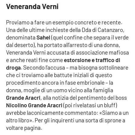
Veneranda Verni
Proviamo a fare un esempio concreto e recente.
EDIZIONI
LOCALI
Una delle ultime inchieste della Dda di Catanzaro,
Catanzaro
denominata
Sahel
(quel confine che separa il verde
dal deserto), ha portato all’arresto di una donna,
Crotone
Veneranda Verni accusata di associazione mafiosa
e anche reati fine come
estorsione e traffico di
droga
. Secondo l’accusa – ma bisogna sottolineare
Vibo Valentia
che ci troviamo alle battute iniziali di questo
procedimento ancora in fase embrionale – la
Reggio Calabria
donna, moglie di un uomo vicino alla famiglia
Grande Aracri
, alla notizia del pentimento del boss
Cosenza
Nicolino Grande Aracri
(poi rivelatasi un bluff)
avrebbe laconicamente commentato: «Siamo a un
Lamezia Terme
altro libro». Per gli inquirenti una sorta di sprone a
voltare pagina.