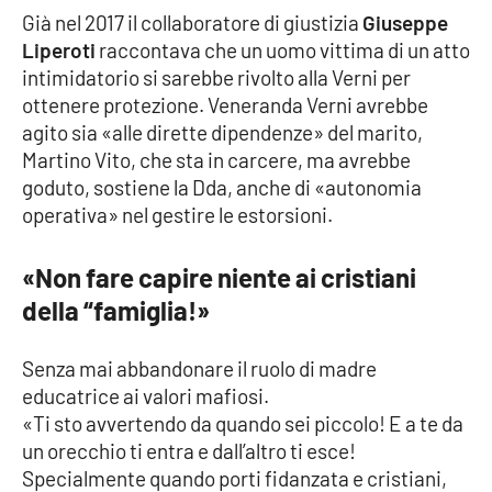
PROGETTI
SPECIALI
Già nel 2017 il collaboratore di giustizia
Giuseppe
Liperoti
raccontava che un uomo vittima di un atto
Buona Sanità Calabria
intimidatorio si sarebbe rivolto alla Verni per
ottenere protezione. Veneranda Verni avrebbe
agito sia «alle dirette dipendenze» del marito,
LA
CALABRIAVISIONE
Martino Vito, che sta in carcere, ma avrebbe
goduto, sostiene la Dda, anche di «autonomia
Destinazioni
operativa» nel gestire le estorsioni.
Eventi
«Non fare capire niente ai cristiani
Food
della “famiglia!»
Storie
Senza mai abbandonare il ruolo di madre
educatrice ai valori mafiosi.
«Ti sto avvertendo da quando sei piccolo! E a te da
LAC
un orecchio ti entra e dall’altro ti esce!
NETWORK
Specialmente quando porti fidanzata e cristiani,