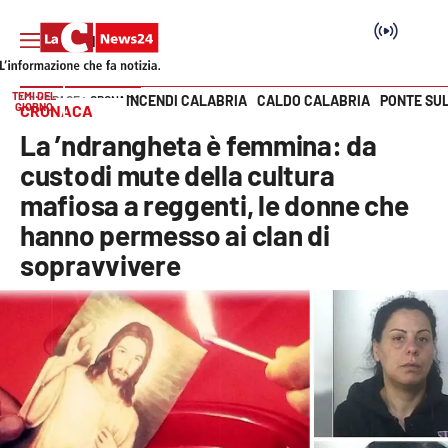
TEMI DEL
INCENDI CALABRIA
CALDO CALABRIA
PONTE SU
HOME PAGE
CRONACA
GIORNO
CRONACA
Vai
La ’ndrangheta è femmina: da
SEZIONI
custodi mute della cultura
mafiosa a reggenti, le donne che
Cronaca
hanno permesso ai clan di
sopravvivere
Politica
Attualità
Economia e lavoro
Italia Mondo