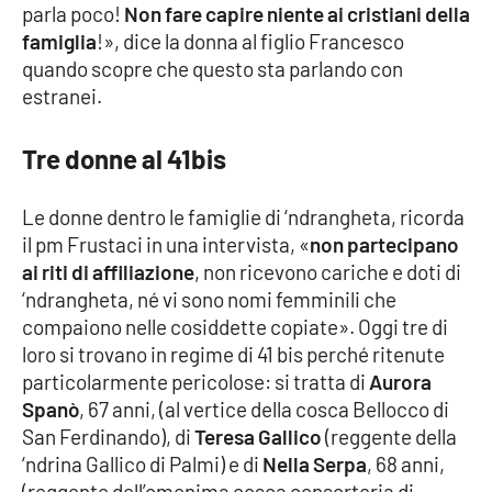
Lacplay.it
parla poco!
Non fare capire niente ai cristiani della
famiglia
!», dice la donna al figlio Francesco
Lactv.it
quando scopre che questo sta parlando con
estranei.
Laconair.it
Tre donne al 41bis
Lacitymag.it
Le donne dentro le famiglie di ‘ndrangheta, ricorda
Lacapitalenews.it
il pm Frustaci in una intervista, «
non partecipano
ai riti di affiliazione
, non ricevono cariche e doti di
Ilreggino.it
‘ndrangheta, né vi sono nomi femminili che
compaiono nelle cosiddette copiate». Oggi tre di
Cosenzachannel.it
loro si trovano in regime di 41 bis perché ritenute
particolarmente pericolose: si tratta di
Aurora
Ilvibonese.it
Spanò
, 67 anni, (al vertice della cosca Bellocco di
San Ferdinando), di
Teresa Gallico
(reggente della
Catanzarochannel.it
‘ndrina Gallico di Palmi) e di
Nella Serpa
, 68 anni,
(reggente dell’omonima cosca consorteria di