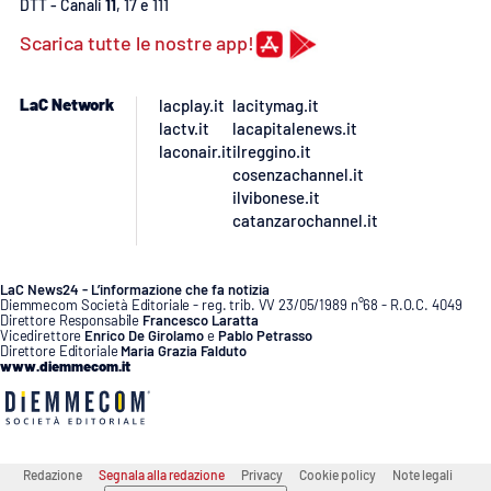
DTT - Canali
11
, 17 e 111
Scarica tutte le nostre app!
LaC Network
lacplay.it
lacitymag.it
lactv.it
lacapitalenews.it
laconair.it
ilreggino.it
cosenzachannel.it
ilvibonese.it
catanzarochannel.it
LaC News24 - L’informazione che fa notizia
Diemmecom Società Editoriale - reg. trib. VV 23/05/1989 n°68 - R.O.C. 4049
Direttore Responsabile
Francesco Laratta
Vicedirettore
Enrico De Girolamo
e
Pablo Petrasso
Direttore Editoriale
Maria Grazia Falduto
www.diemmecom.it
Redazione
Segnala alla redazione
Privacy
Cookie policy
Note legali