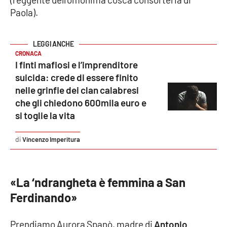
Paola).
APP
Android
CRONACA
I finti mafiosi e l’imprenditore
Apple
suicida: crede di essere finito
nelle grinfie dei clan calabresi
che gli chiedono 600mila euro e
si toglie la vita
Vincenzo Imperitura
«La ‘ndrangheta è femmina a San
Ferdinando»
Prendiamo Aurora Spanò, madre di
Antonio