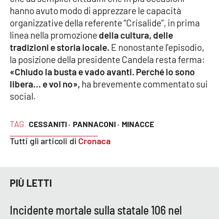
hanno avuto modo di apprezzare le capacità
organizzative della referente “Crisalide”, in prima
linea nella promozione
della cultura, delle
EDIZIONI
LOCALI
tradizioni e storia locale.
E nonostante l'episodio,
Catanzaro
la posizione della presidente Candela resta ferma:
«Chiudo la busta e vado avanti. Perché io sono
libera… e voi no»,
ha brevemente commentato sui
Crotone
social.
Vibo Valentia
TAG
CESSANITI ·
PANNACONI ·
MINACCE
Reggio Calabria
Tutti gli articoli di
Cronaca
Cosenza
PIÙ LETTI
Lamezia Terme
Incidente mortale sulla statale 106 nel