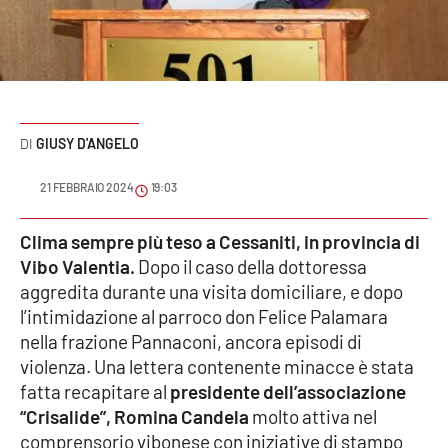
Sanità
Sport
Cultura
GIUSY D'ANGELO
Podcast
21 FEBBRAIO 2024
19:03
Meteo
Clima sempre più teso a Cessaniti, in provincia di
Vibo Valentia.
Dopo il caso della dottoressa
Editoriali
aggredita durante una visita domiciliare, e dopo
l’intimidazione al parroco don Felice Palamara
nella frazione Pannaconi, ancora episodi di
VIDEO
violenza. Una lettera contenente minacce è stata
Ambiente
fatta recapitare al
presidente dell’associazione
“Crisalide”, Romina Candela
molto attiva nel
Cronaca
comprensorio vibonese con iniziative di stampo