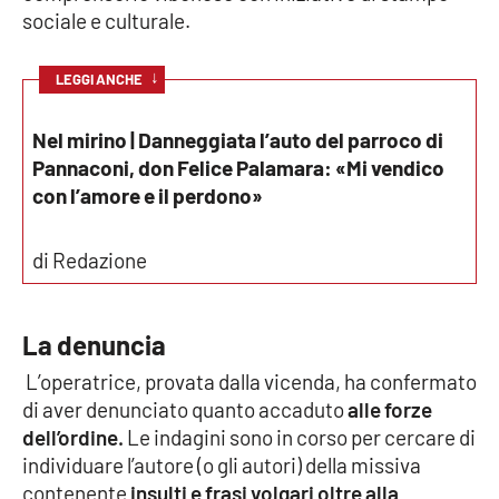
sociale e culturale.
Cultura
↓
LEGGI ANCHE
Economia e Lavoro
Nel mirino | Danneggiata l’auto del parroco di
Politica
Pannaconi, don Felice Palamara: «Mi vendico
con l’amore e il perdono»
Sanità
di Redazione
Società
Sport
La denuncia
L’operatrice, provata dalla vicenda, ha confermato
di aver denunciato quanto accaduto
alle forze
RUBRICHE
dell’ordine.
Le indagini sono in corso per cercare di
Good Morning Vietnam
individuare l’autore (o gli autori) della missiva
contenente
insulti e frasi volgari oltre alla