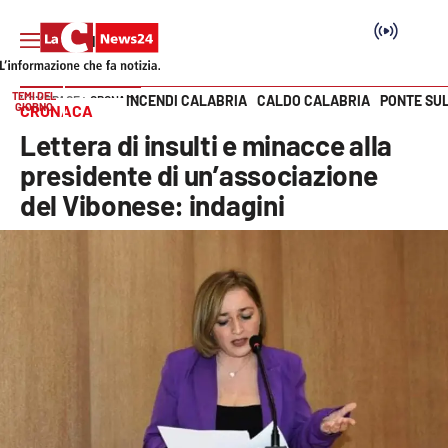
TEMI DEL
INCENDI CALABRIA
CALDO CALABRIA
PONTE SU
HOME PAGE
CRONACA
GIORNO
CRONACA
Vai
Lettera di insulti e minacce alla
SEZIONI
presidente di un’associazione
del Vibonese: indagini
Cronaca
Politica
Attualità
Economia e lavoro
Italia Mondo