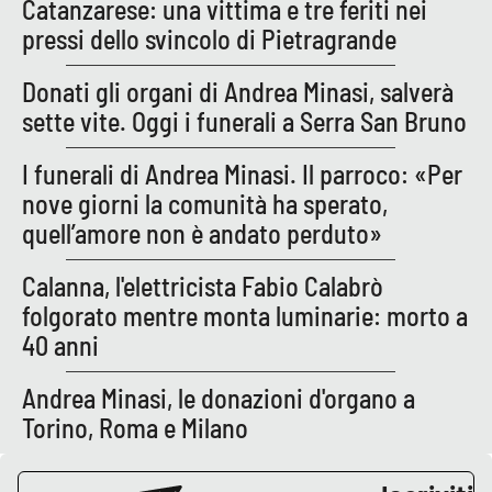
PROGETTI
Catanzarese: una vittima e tre feriti nei
SPECIALI
pressi dello svincolo di Pietragrande
Buona Sanità Calabria
Donati gli organi di Andrea Minasi, salverà
sette vite. Oggi i funerali a Serra San Bruno
LA
CALABRIAVISIONE
I funerali di Andrea Minasi. Il parroco: «Per
Destinazioni
nove giorni la comunità ha sperato,
quell’amore non è andato perduto»
Eventi
Calanna, l'elettricista Fabio Calabrò
Food
folgorato mentre monta luminarie: morto a
40 anni
Storie
Andrea Minasi, le donazioni d'organo a
Torino, Roma e Milano
LAC
NETWORK