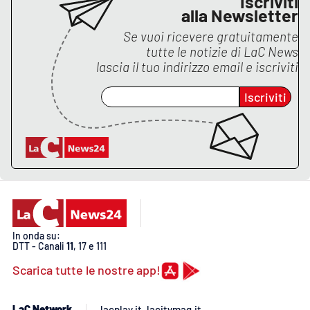
Iscriviti
Lacplay.it
alla Newsletter
Se vuoi ricevere gratuitamente
Lactv.it
tutte le notizie di
LaC News
lascia il tuo indirizzo email e iscriviti
Laconair.it
Iscriviti
Lacitymag.it
Lacapitalenews.it
Ilreggino.it
Cosenzachannel.it
In onda su:
DTT - Canali
11
, 17 e 111
Ilvibonese.it
Scarica tutte le nostre app!
Catanzarochannel.it
LaC Network
lacplay.it
lacitymag.it