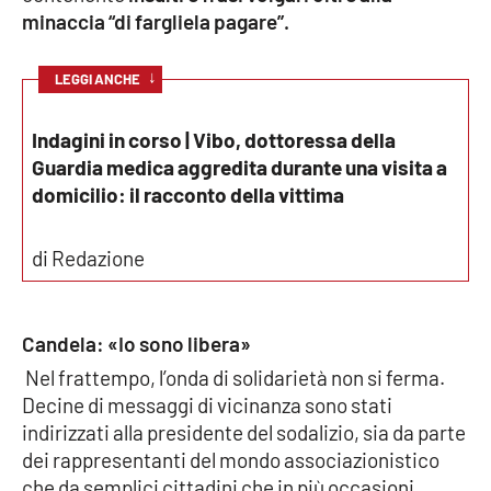
minaccia “di fargliela pagare”.
Parchi Marini Calabria
Leggendo Alvaro insieme
↓
LEGGI ANCHE
Imprese Di Calabria
Indagini in corso | Vibo, dottoressa della
Guardia medica aggredita durante una visita a
Le perfidie di Antonella Grippo
domicilio: il racconto della vittima
Venti di comunicazione
di Redazione
STREAMING
Candela: «Io sono libera»
LaC TV
Nel frattempo, l’onda di solidarietà non si ferma.
Decine di messaggi di vicinanza sono stati
LaC Network
indirizzati alla presidente del sodalizio, sia da parte
dei rappresentanti del mondo associazionistico
che da semplici cittadini che in più occasioni
LaC OnAir