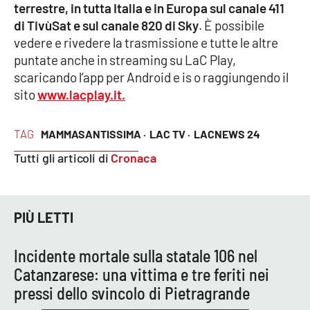
terrestre, in tutta Italia e in Europa sul canale 411
di TivùSat e sul canale 820 di Sky
. È possibile
vedere e rivedere la trasmissione e tutte le altre
EDIZIONI
LOCALI
puntate anche in streaming su LaC Play,
scaricando l’app per Android e is o raggiungendo il
Catanzaro
sito
www.lacplay.it.
Crotone
TAG
MAMMASANTISSIMA ·
LAC TV ·
LACNEWS 24
Vibo Valentia
Tutti gli articoli di
Cronaca
Reggio Calabria
PIÙ LETTI
Cosenza
Incidente mortale sulla statale 106 nel
Lamezia Terme
Catanzarese: una vittima e tre feriti nei
pressi dello svincolo di Pietragrande