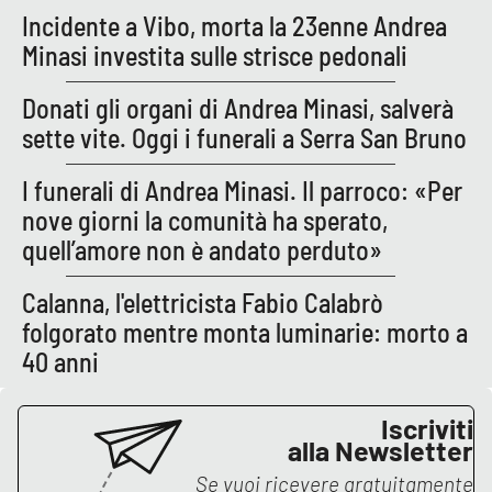
PROGETTI
SPECIALI
Incidente a Vibo, morta la 23enne Andrea
Minasi investita sulle strisce pedonali
Buona Sanità Calabria
Donati gli organi di Andrea Minasi, salverà
sette vite. Oggi i funerali a Serra San Bruno
LA
CALABRIAVISIONE
I funerali di Andrea Minasi. Il parroco: «Per
Destinazioni
nove giorni la comunità ha sperato,
quell’amore non è andato perduto»
Eventi
Calanna, l'elettricista Fabio Calabrò
Food
folgorato mentre monta luminarie: morto a
40 anni
Storie
Iscriviti
LAC
alla Newsletter
NETWORK
Se vuoi ricevere gratuitamente