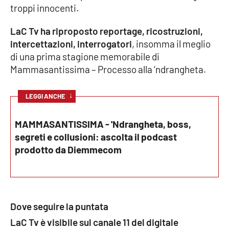
troppi innocenti.
Parchi Marini Calabria
LaC Tv ha riproposto reportage, ricostruzioni,
Leggendo Alvaro insieme
intercettazioni, interrogatori
, insomma il meglio
di una prima stagione memorabile di
Imprese Di Calabria
Mammasantissima – Processo alla ‘ndrangheta.
Le perfidie di Antonella Grippo
↓
LEGGI ANCHE
Venti di comunicazione
MAMMASANTISSIMA - 'Ndrangheta, boss,
segreti e collusioni: ascolta il podcast
prodotto da Diemmecom
STREAMING
LaC TV
LaC Network
Dove seguire la puntata
LaC Tv è visibile sul canale 11 del digitale
LaC OnAir