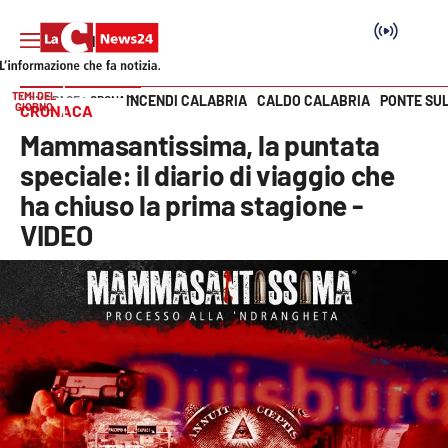
TEMI DEL
INCENDI CALABRIA
CALDO CALABRIA
PONTE SU
HOME PAGE
CRONACA
GIORNO
CRONACA
Vai
Mammasantissima, la puntata
SEZIONI
speciale: il diario di viaggio che
ha chiuso la prima stagione -
Cronaca
VIDEO
Politica
Attualità
Economia e lavoro
Italia Mondo