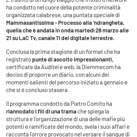
ha condotto nel cuore della potente criminalità
Cultura
organizzata calabrese, una puntata speciale di
Mammasantissima - Processo alla ‘ndrangheta,
Economia e Lavoro
quella che è andata in onda martedì 28 marzo alle
21 su LaC Tv, canale 11 del digitale terrestre.
Politica
Conclusa la prima stagione di un format che ha
registrato
punte di ascolto impressionanti,
Sanità
certificate da Auditel e web, la Diemmecom ha
deciso di proporre un diario, con alcuni dei
Società
momenti salienti del percorso iniziato a gennaio e
che si è concluso stasera.
Sport
Il programma condotto da Pietro Comito ha
riannodato i fili di una trama
che spiega la
RUBRICHE
struttura e l’organizzazione di una delle mafie più
potenti e ramificate del mondo, svela i suoi affari e
Good Morning Vietnam
racconta l’orrore provocato nel versare il sangue di