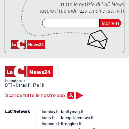
Lacplay.it
tutte le notizie di
LaC News
lascia il tuo indirizzo email e iscriviti
Lactv.it
Iscriviti
Laconair.it
Lacitymag.it
Lacapitalenews.it
Ilreggino.it
In onda su:
DTT - Canali
11
, 17 e 111
Cosenzachannel.it
Scarica tutte le nostre app!
Ilvibonese.it
LaC Network
lacplay.it
lacitymag.it
lactv.it
lacapitalenews.it
Catanzarochannel.it
laconair.it
ilreggino.it