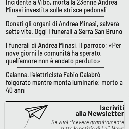
Incidente a Vibo, morta la 23enne Andrea
Minasi investita sulle strisce pedonali
EDIZIONI
Donati gli organi di Andrea Minasi, salverà
LOCALI
sette vite. Oggi i funerali a Serra San Bruno
Catanzaro
I funerali di Andrea Minasi. Il parroco: «Per
Crotone
nove giorni la comunità ha sperato,
quell’amore non è andato perduto»
Vibo Valentia
Calanna, l'elettricista Fabio Calabrò
Reggio Calabria
folgorato mentre monta luminarie: morto a
40 anni
Cosenza
Iscriviti
Lamezia Terme
alla Newsletter
Se vuoi ricevere gratuitamente
tutte le notizie di
LaC News