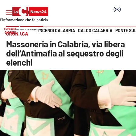
TEMI DEL
INCENDI CALABRIA
CALDO CALABRIA
PONTE SU
HOME PAGE
CRONACA
GIORNO
CRONACA
Vai
Massoneria in Calabria, via libera
SEZIONI
dell’Antimafia al sequestro degli
elenchi
Cronaca
Politica
Attualità
Economia e lavoro
Italia Mondo