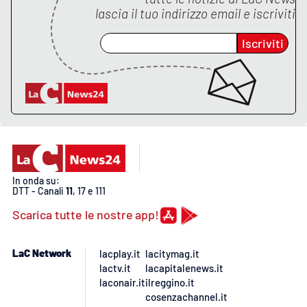
PROGETTI
SPECIALI
lascia il tuo indirizzo email e iscriviti
Buona Sanità Calabria
Iscriviti
LA
CALABRIAVISIONE
Destinazioni
Eventi
In onda su:
Food
DTT - Canali
11
, 17 e 111
Scarica tutte le nostre app!
Storie
LaC Network
lacplay.it
lacitymag.it
lactv.it
lacapitalenews.it
LAC
NETWORK
laconair.it
ilreggino.it
cosenzachannel.it