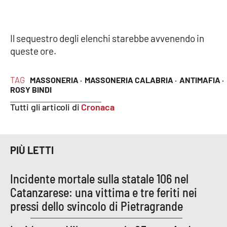
Parchi Marini Calabria
Leggendo Alvaro insieme
Il sequestro degli elenchi starebbe avvenendo in
queste ore.
Imprese Di Calabria
TAG
MASSONERIA ·
MASSONERIA CALABRIA ·
ANTIMAFIA ·
Le perfidie di Antonella Grippo
ROSY BINDI
Tutti gli articoli di
Cronaca
Venti di comunicazione
PIÙ LETTI
STREAMING
LaC TV
Incidente mortale sulla statale 106 nel
Catanzarese: una vittima e tre feriti nei
LaC Network
pressi dello svincolo di Pietragrande
LaC OnAir