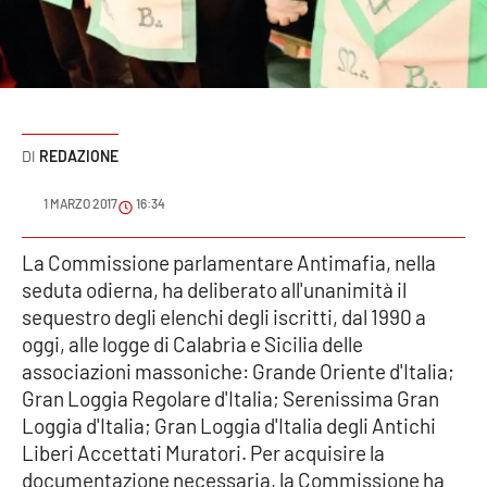
Sanità
Sport
Cultura
REDAZIONE
Podcast
1 MARZO 2017
16:34
Meteo
La Commissione parlamentare Antimafia, nella
seduta odierna, ha deliberato all'unanimità il
Editoriali
sequestro degli elenchi degli iscritti, dal 1990 a
oggi, alle logge di Calabria e Sicilia delle
associazioni massoniche: Grande Oriente d'Italia;
VIDEO
Gran Loggia Regolare d'Italia; Serenissima Gran
Ambiente
Loggia d'Italia; Gran Loggia d'Italia degli Antichi
Liberi Accettati Muratori. Per acquisire la
Cronaca
documentazione necessaria, la Commissione ha