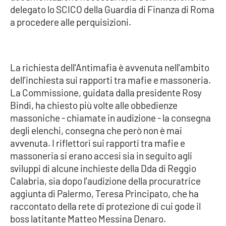
delegato lo SCICO della Guardia di Finanza di Roma
a procedere alle perquisizioni.
Cultura
Economia e Lavoro
La richiesta dell'Antimafia è avvenuta nell'ambito
Politica
dell'inchiesta sui rapporti tra mafie e massoneria.
La Commissione, guidata dalla presidente Rosy
Sanità
Bindi, ha chiesto più volte alle obbedienze
massoniche - chiamate in audizione - la consegna
Società
degli elenchi, consegna che però non è mai
avvenuta. I riflettori sui rapporti tra mafie e
Sport
massoneria si erano accesi sia in seguito agli
sviluppi di alcune inchieste della Dda di Reggio
Calabria, sia dopo l'audizione della procuratrice
RUBRICHE
aggiunta di Palermo, Teresa Principato, che ha
raccontato della rete di protezione di cui gode il
Good Morning Vietnam
boss latitante Matteo Messina Denaro.