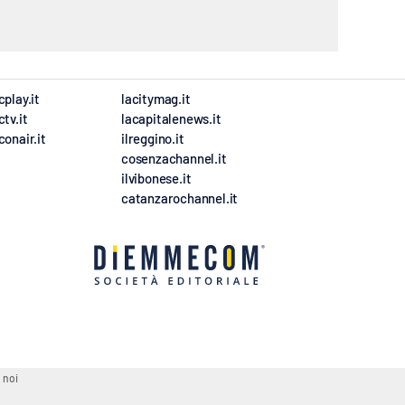
cplay.it
lacitymag.it
ctv.it
lacapitalenews.it
conair.it
ilreggino.it
cosenzachannel.it
ilvibonese.it
catanzarochannel.it
 noi