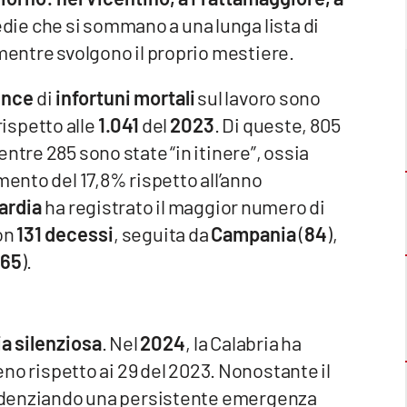
gedie che si sommano a una lunga lista di
 mentre svolgono il proprio mestiere.
unce
di
infortuni mortali
sul lavoro sono
rispetto alle
1.041
del
2023
. Di queste, 805
ntre 285 sono state “in itinere”, ossia
mento del 17,8% rispetto all’anno
ardia
ha registrato il maggior numero di
con
131 decessi
, seguita da
Campania
(
84
),
65
).
a silenziosa
. Nel
2024
, la Calabria ha
meno rispetto ai 29 del 2023. Nonostante il
evidenziando una persistente emergenza