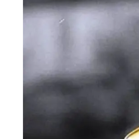
Cultura
Podcast
Meteo
Editoriali
Video
Ambiente
Cronaca
Cultura
Economia e Lavoro