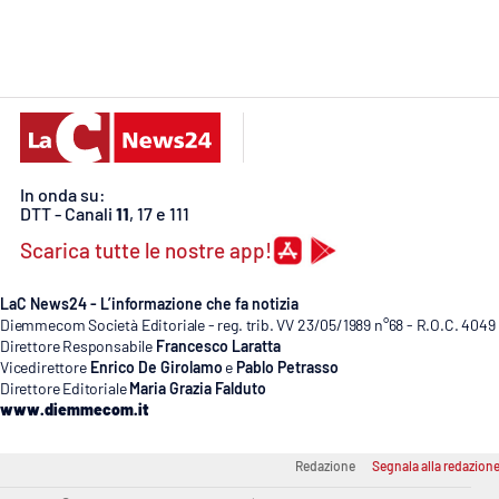
Cosenzachannel.it
Ilvibonese.it
Catanzarochannel.it
In onda su:
App
DTT - Canali
11
, 17 e 111
Android
Scarica tutte le nostre app!
Apple
LaC News24 - L’informazione che fa notizia
Diemmecom Società Editoriale - reg. trib. VV 23/05/1989 n°68 - R.O.C. 4049
Direttore Responsabile
Francesco Laratta
Vicedirettore
Enrico De Girolamo
e
Pablo Petrasso
Direttore Editoriale
Maria Grazia Falduto
Vai
www.diemmecom.it
Redazione
Segnala alla redazion