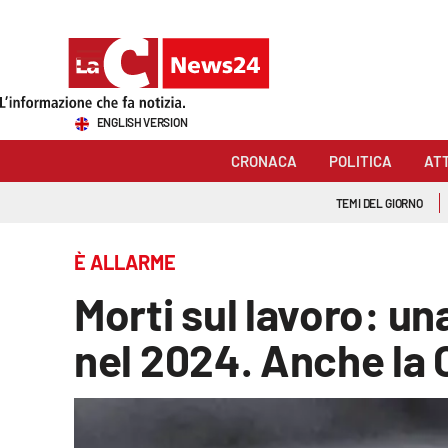
Sezioni
ENGLISH VERSION
Cronaca
CRONACA
POLITICA
AT
Politica
TEMI DEL GIORNO
Attualità
È ALLARME
Economia e lavoro
Morti sul lavoro: una
Italia Mondo
nel 2024. Anche la 
Sanità
Sport