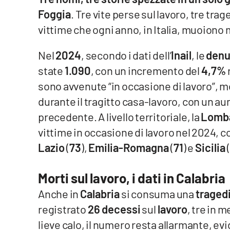
Foggia
. Tre vite perse sul lavoro, tre tra
Venti di comunicazione
vittime che ogni anno, in Italia, muoiono
Streaming
Nel
2024
, secondo i dati dell’
Inail
, le
den
state
1.090
, con un incremento del
4,7%
LaC TV
sono avvenute “in occasione di lavoro”, me
LaC Network
durante il tragitto casa-lavoro, con un au
precedente. A livello territoriale, la
Lomb
LaC OnAir
vittime in occasione di lavoro nel 2024, 
Lazio
(
73
),
Emilia-Romagna
(
71
) e
Sicilia
(
Edizioni
locali
Morti sul lavoro, i dati in Calabria
Catanzaro
Anche in
Calabria
si consuma una
tragedi
Crotone
registrato
26 decessi
sul
lavoro
, tre in 
lieve calo, il numero resta allarmante, 
Vibo Valentia