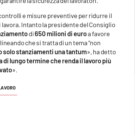
 garantire la sicurezza dei lavoratori.
ntrolli e misure preventive per ridurre il
i lavora. Intanto la presidente del Consiglio
nziamento
di
650 milioni di euro
a favore
olineando che si tratta di un tema “non
 solo stanziamenti una tantum
», ha detto
 di lungo termine che renda il lavoro più
ivato
».
LAVORO