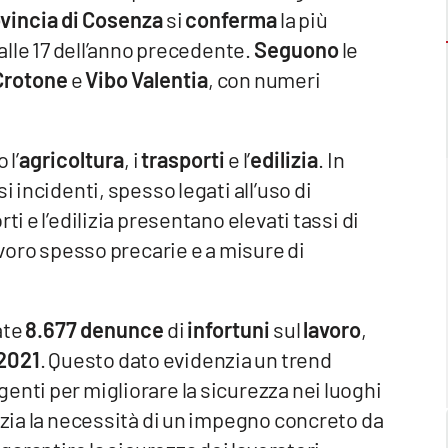
vincia di
Cosenza
si
conferma
la più
alle 17 dell’anno precedente.
Seguono
le
Crotone
e
Vibo Valentia
, con numeri
 l’
agricoltura
, i
trasporti
e l’
edilizia
. In
i incidenti, spesso legati all’uso di
ti e l’edilizia presentano elevati tassi di
lavoro spesso precarie e a misure di
ate
8.677 denunce
di
infortuni
sul
lavoro
,
2021
. Questo dato evidenzia un trend
enti per migliorare la sicurezza nei luoghi
enzia la necessità di un impegno concreto da