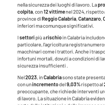
nella sicurezza dei luoghi di lavoro. La
pro
Reggio Calabria
colpita
, con
12 vittime
nel 2024, rispetto 
province di
Reggio Calabria
,
Catanzaro
,
Cosenza
inferiori ma comunque significativi.
Lamezia Terme
I
settori
più a
rischio
in Calabria includono
particolare, l’agricoltura registra numeros
Progetti
macchinari come i trattori. Anche i traspor
speciali
infortuni mortali, dovuti a condizioni di 
Buona Sanità Calabria
sicurezza insufficienti .
La
Nel
2023
, in
Calabria
sono state present
Calabriavisione
con un
incremento
del
9,03%
rispetto al
Destinazioni
preoccupante, che richiede interventi urg
di lavoro. La situazione in Calabria evid
Eventi