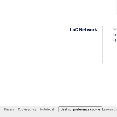
la
LaC Network
la
la
Gestisci preferenze cookie
e
Privacy
Cookie policy
Note legali
Lavora con