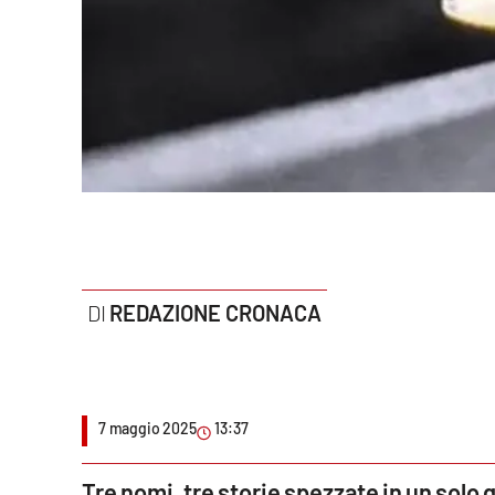
Politica
Sanità
Società
Sport
Rubriche
Good Morning Vietnam
REDAZIONE CRONACA
Parchi Marini Calabria
Leggendo Alvaro insieme
7 maggio 2025
13:37
Imprese Di Calabria
Le perfidie di Antonella Grippo
Tre nomi, tre storie spezzate in un solo 