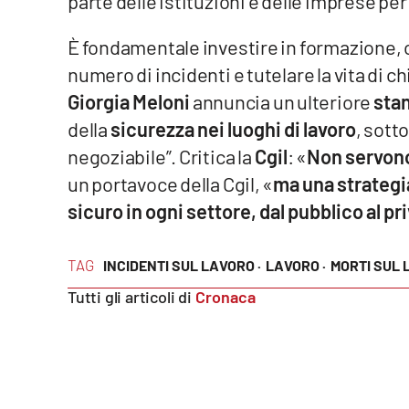
parte delle istituzioni e delle imprese per
Food
È fondamentale investire in formazione, co
Storie
numero di incidenti e tutelare la vita di ch
Giorgia Meloni
annuncia un ulteriore
sta
LaC
della
sicurezza nei luoghi di lavoro
, sott
Network
negoziabile”. Critica la
Cgil
: «
Non servono
Lacplay.it
un portavoce della Cgil, «
ma una strategia
Lactv.it
sicuro in ogni settore, dal pubblico al pr
Laconair.it
TAG
INCIDENTI SUL LAVORO ·
LAVORO ·
MORTI SUL 
Lacitymag.it
Tutti gli articoli di
Cronaca
Lacapitalenews.it
Ilreggino.it