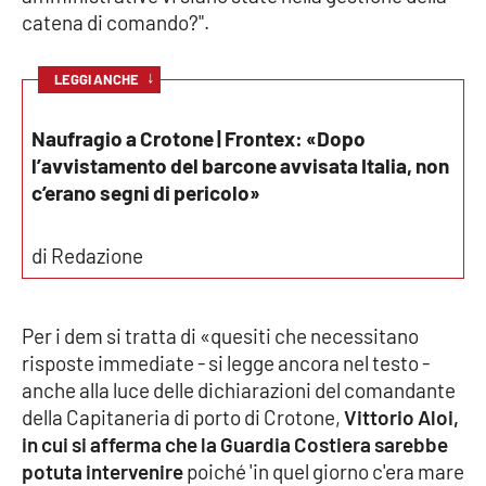
catena di comando?".
Parchi Marini Calabria
Leggendo Alvaro insieme
↓
LEGGI ANCHE
Imprese Di Calabria
Naufragio a Crotone | Frontex: «Dopo
l’avvistamento del barcone avvisata Italia, non
Le perfidie di Antonella Grippo
c’erano segni di pericolo»
Venti di comunicazione
di Redazione
STREAMING
Per i dem si tratta di «quesiti che necessitano
risposte immediate - si legge ancora nel testo -
LaC TV
anche alla luce delle dichiarazioni del comandante
della Capitaneria di porto di Crotone,
Vittorio Aloi,
LaC Network
in cui si afferma che la Guardia Costiera sarebbe
potuta intervenire
poiché 'in quel giorno c'era mare
LaC OnAir