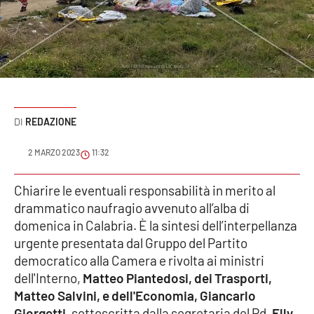
Sanità
Sport
Cultura
Podcast
REDAZIONE
Meteo
2 MARZO 2023
11:32
Editoriali
Chiarire le eventuali responsabilità in merito al
drammatico naufragio avvenuto all’alba di
domenica in Calabria. È la sintesi dell’interpellanza
urgente presentata dal Gruppo del Partito
VIDEO
democratico alla Camera e rivolta ai ministri
Ambiente
dell'Interno,
Matteo Piantedosi, dei Trasporti,
Matteo Salvini, e dell'Economia, Giancarlo
Cronaca
Giorgetti,
sottoscritta dalla segretaria del Pd,
Elly