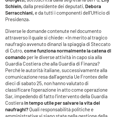
Schlein,
dalla presidente dei deputati,
Debora
Cultura
Serracchiani,
e da tutti i componenti dell'Ufficio di
Presidenza.
Economia e Lavoro
Diverse le domande contenute nel documento
attraverso il quale si chiede: «In merito al tragico
Politica
naufragio avvenuto dinanzi la spiaggia di Steccato
di Cutro,
come funziona normalmente la catena di
Sanità
comando
per le diverse attività in capo sia alla
Guardia Costiera che alla Guardia di Finanza?
Società
Perché le autorità italiane, successivamente alla
comunicazione resa dall'agenzia Ue Frontex delle
Sport
dieci di sabato 25, non hanno valutato di
classificare l'operazione in atto come operazione
Sar, impedendo di fatto l'intervento della Guardia
RUBRICHE
Costiera
in tempo utile per salvare la vita dei
Good Morning Vietnam
naufraghi?
Quali responsabilità politiche e
amministrative vi siano state nella gestione della