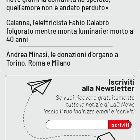
Lacplay.it
quell’amore non è andato perduto»
Lactv.it
Calanna, l'elettricista Fabio Calabrò
folgorato mentre monta luminarie: morto a
Laconair.it
40 anni
Lacitymag.it
Andrea Minasi, le donazioni d'organo a
Torino, Roma e Milano
Lacapitalenews.it
Iscriviti
Ilreggino.it
alla Newsletter
Cosenzachannel.it
Se vuoi ricevere gratuitamente
tutte le notizie di
LaC News
lascia il tuo indirizzo email e iscriviti
Ilvibonese.it
Iscriviti
Catanzarochannel.it