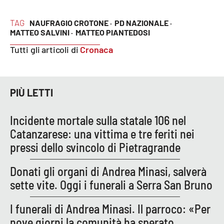
PROGETTI
SPECIALI
TAG
NAUFRAGIO CROTONE ·
PD NAZIONALE ·
Buona Sanità Calabria
MATTEO SALVINI ·
MATTEO PIANTEDOSI
Tutti gli articoli di
Cronaca
LA
CALABRIAVISIONE
Destinazioni
PIÙ LETTI
Eventi
Incidente mortale sulla statale 106 nel
Catanzarese: una vittima e tre feriti nei
Food
pressi dello svincolo di Pietragrande
Storie
Donati gli organi di Andrea Minasi, salverà
sette vite. Oggi i funerali a Serra San Bruno
LAC
NETWORK
I funerali di Andrea Minasi. Il parroco: «Per
nove giorni la comunità ha sperato,