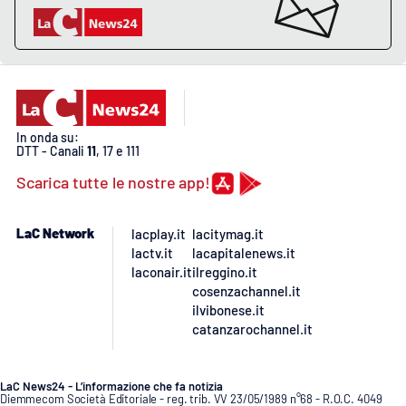
APP
Android
Apple
In onda su:
DTT - Canali
11
, 17 e 111
Scarica tutte le nostre app!
LaC Network
lacplay.it
lacitymag.it
lactv.it
lacapitalenews.it
laconair.it
ilreggino.it
cosenzachannel.it
ilvibonese.it
catanzarochannel.it
LaC News24 - L’informazione che fa notizia
Diemmecom Società Editoriale - reg. trib. VV 23/05/1989 n°68 - R.O.C. 4049