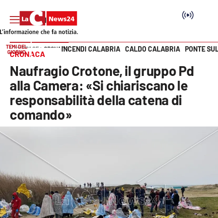
TEMI DEL
INCENDI CALABRIA
CALDO CALABRIA
PONTE SU
HOME PAGE
CRONACA
GIORNO
CRONACA
Vai
Naufragio Crotone, il gruppo Pd
SEZIONI
alla Camera: «Si chiariscano le
responsabilità della catena di
Cronaca
comando»
Politica
Attualità
Economia e lavoro
Italia Mondo