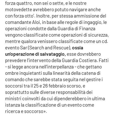
forza quattro, non sei o sette, e le nostre
motovedette avrebbero potuto navigare anche
con forza otto'. Inoltre, per stessa ammissione del
EDIZIONI
LOCALI
comandante Aloi, in base alle regole di ingaggio, le
operazioni condotte dalla Guardia di Finanza
Catanzaro
vengono classificate come operazioni di sicurezza,
mentre qualora venissero classificate come un cd.
Crotone
evento Sar (Search and Rescue),
ossia
un'operazione di salvataggio,
esse dovrebbero
Vibo Valentia
prevedere l'intervento della Guardia Costiera. Fatti
- si legge ancora nell'interpellanza - che gettano
Reggio Calabria
ombre inquietanti sulla linearità della catena di
comando che sarebbe stata seguita nel gestire i
Cosenza
soccorsi tra il 25 e 26 febbraio scorso, e
soprattutto sulle diverse responsabilità dei
Lamezia Terme
ministri coinvolti da cui dipenderebbero in ultima
istanza la classificazione di un evento come
ricerca e soccorso».