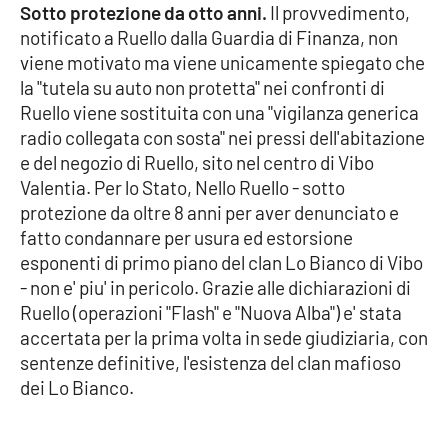
Sotto protezione da otto anni.
Il provvedimento,
notificato a Ruello dalla Guardia di Finanza, non
Cultura
viene motivato ma viene unicamente spiegato che
la "tutela su auto non protetta" nei confronti di
Economia e Lavoro
Ruello viene sostituita con una "vigilanza generica
radio collegata con sosta" nei pressi dell'abitazione
Politica
e del negozio di Ruello, sito nel centro di Vibo
Valentia. Per lo Stato, Nello Ruello - sotto
Sanità
protezione da oltre 8 anni per aver denunciato e
fatto condannare per usura ed estorsione
Società
esponenti di primo piano del clan Lo Bianco di Vibo
- non e' piu' in pericolo. Grazie alle dichiarazioni di
Sport
Ruello (operazioni "Flash" e "Nuova Alba") e' stata
accertata per la prima volta in sede giudiziaria, con
sentenze definitive, l'esistenza del clan mafioso
RUBRICHE
dei Lo Bianco.
Good Morning Vietnam