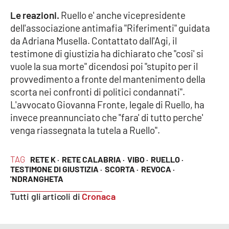
Parchi Marini Calabria
Le reazioni.
Ruello e' anche vicepresidente
dell'associazione antimafia "Riferimenti" guidata
Leggendo Alvaro insieme
da Adriana Musella. Contattato dall'Agi, il
testimone di giustizia ha dichiarato che "cosi' si
Imprese Di Calabria
vuole la sua morte" dicendosi poi "stupito per il
provvedimento a fronte del mantenimento della
Le perfidie di Antonella Grippo
scorta nei confronti di politici condannati".
L'avvocato Giovanna Fronte, legale di Ruello, ha
Venti di comunicazione
invece preannunciato che "fara' di tutto perche'
venga riassegnata la tutela a Ruello".
STREAMING
TAG
RETE K ·
RETE CALABRIA ·
VIBO ·
RUELLO ·
TESTIMONE DI GIUSTIZIA ·
SCORTA ·
REVOCA ·
LaC TV
'NDRANGHETA
Tutti gli articoli di
Cronaca
LaC Network
LaC OnAir