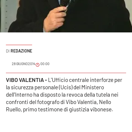
Sanità
Sport
Cultura
Podcast
REDAZIONE
Meteo
28 GIUGNO 2014
00:00
VIBO VALENTIA -
L'Ufficio centrale interforze per
Editoriali
la sicurezza personale (Ucis) del Ministero
dell'Interno ha disposto la revoca della tutela nei
confronti del fotografo di Vibo Valentia, Nello
VIDEO
Ruello, primo testimone di giustizia vibonese.
Ambiente
Cronaca