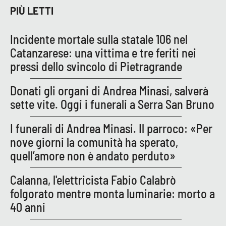
PIÙ LETTI
EDIZIONI
Incidente mortale sulla statale 106 nel
LOCALI
Catanzarese: una vittima e tre feriti nei
Catanzaro
pressi dello svincolo di Pietragrande
Crotone
Donati gli organi di Andrea Minasi, salverà
sette vite. Oggi i funerali a Serra San Bruno
Vibo Valentia
I funerali di Andrea Minasi. Il parroco: «Per
Reggio Calabria
nove giorni la comunità ha sperato,
quell’amore non è andato perduto»
Cosenza
Calanna, l'elettricista Fabio Calabrò
Lamezia Terme
folgorato mentre monta luminarie: morto a
40 anni