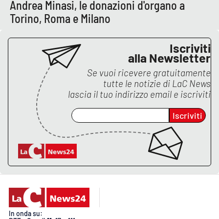
PROGETTI
Andrea Minasi, le donazioni d'organo a
SPECIALI
Torino, Roma e Milano
Buona Sanità Calabria
Iscriviti
alla Newsletter
LA
CALABRIAVISIONE
Se vuoi ricevere gratuitamente
tutte le notizie di
LaC News
Destinazioni
lascia il tuo indirizzo email e iscriviti
Eventi
Iscriviti
Food
Storie
LAC
NETWORK
In onda su: