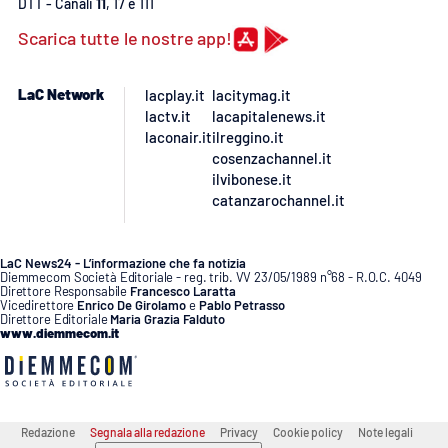
Lacplay.it
DTT - Canali
11
, 17 e 111
Scarica tutte le nostre app!
Lactv.it
LaC Network
lacplay.it
lacitymag.it
Laconair.it
lactv.it
lacapitalenews.it
laconair.it
ilreggino.it
Lacitymag.it
cosenzachannel.it
ilvibonese.it
catanzarochannel.it
Lacapitalenews.it
Ilreggino.it
LaC News24 - L’informazione che fa notizia
Diemmecom Società Editoriale - reg. trib. VV 23/05/1989 n°68 - R.O.C. 4049
Direttore Responsabile
Francesco Laratta
Vicedirettore
Enrico De Girolamo
e
Pablo Petrasso
Cosenzachannel.it
Direttore Editoriale
Maria Grazia Falduto
www.diemmecom.it
Ilvibonese.it
Catanzarochannel.it
Redazione
Segnala alla redazione
Privacy
Cookie policy
Note legali