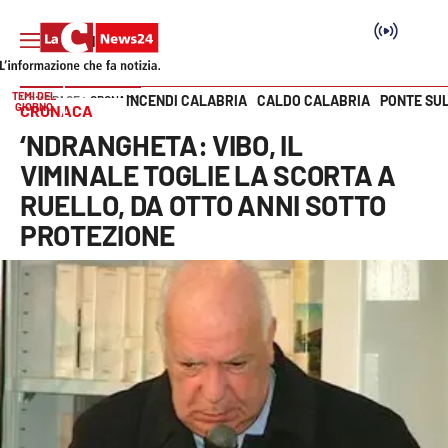
TEMI DEL
INCENDI CALABRIA
CALDO CALABRIA
PONTE SU
HOME PAGE
CRONACA
GIORNO
CRONACA
Vai
‘NDRANGHETA: VIBO, IL
SEZIONI
VIMINALE TOGLIE LA SCORTA A
RUELLO, DA OTTO ANNI SOTTO
Cronaca
PROTEZIONE
Politica
Attualità
Economia e lavoro
Italia Mondo