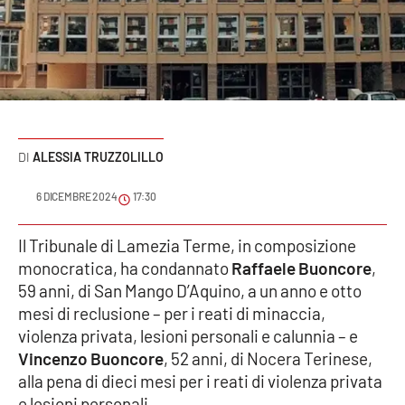
Sanità
Sport
Cultura
Podcast
ALESSIA TRUZZOLILLO
Meteo
6 DICEMBRE 2024
17:30
Editoriali
Il Tribunale di Lamezia Terme, in composizione
monocratica, ha condannato
Raffaele Buoncore
,
59 anni, di San Mango D’Aquino, a un anno e otto
mesi di reclusione – per i reati di minaccia,
VIDEO
violenza privata, lesioni personali e calunnia – e
Ambiente
Vincenzo Buoncore
, 52 anni, di Nocera Terinese,
alla pena di dieci mesi per i reati di violenza privata
Cronaca
e lesioni personali.