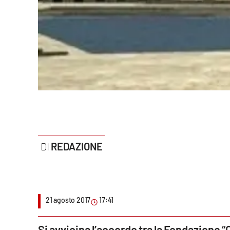
Politica
Sanità
Società
Sport
Rubriche
Good Morning Vietnam
REDAZIONE
Parchi Marini Calabria
Leggendo Alvaro insieme
Imprese Di Calabria
21 agosto 2017
17:41
Le perfidie di Antonella Grippo
Si avvicina l’accordo tra la Fondazione 