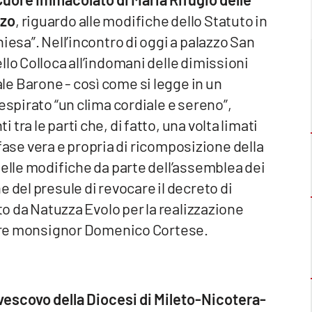
nzo
, riguardo alle modifiche dello Statuto in
iesa”. Nell’incontro di oggi a palazzo San
llo Colloca all’indomani delle dimissioni
e Barone - così come si legge in un
espirato “un clima cordiale e sereno”,
ra le parti che, di fatto, una volta limati
a fase vera e propria di ricomposizione della
delle modifiche da parte dell’assemblea dei
 del presule di revocare il decreto di
uto da Natuzza Evolo per la realizzazione
ssore monsignor Domenico Cortese.
escovo della Diocesi di Mileto-Nicotera-