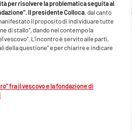
ità per risolvere la problematica seguita al
ondazione”. Il presidente Colloca
, dal canto
manifestato il proposito di individuare tutte
one di stallo”, dando nel contempo la
l vescovo”. L’incontro è servito alle parti,
ali della questione” e per chiarire e indicare
o” fra il vescovo e la fondazione di
i