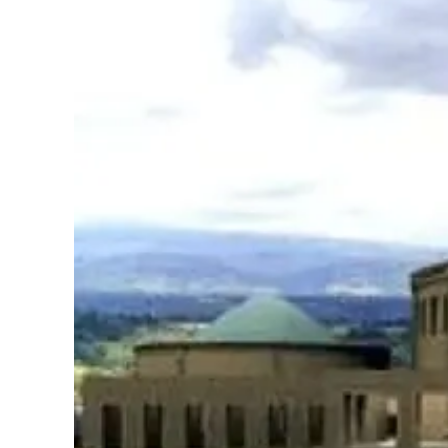
Cultura
Podcast
Meteo
Editoriali
Video
Ambiente
Cronaca
Cultura
Economia e Lavoro