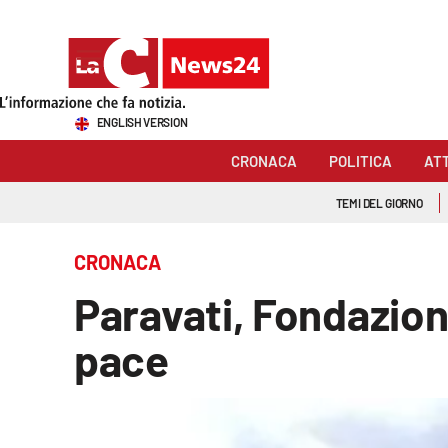
Sezioni
ENGLISH VERSION
Cronaca
CRONACA
POLITICA
AT
Politica
TEMI DEL GIORNO
Attualità
CRONACA
Economia e lavoro
Paravati, Fondazion
Italia Mondo
pace
Sanità
Sport