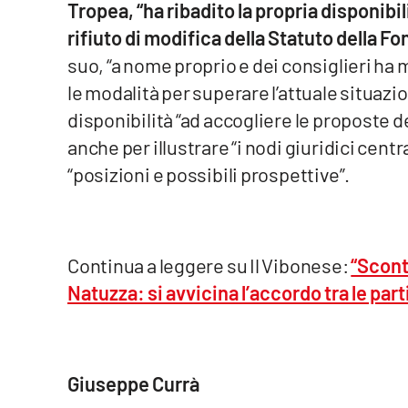
Tropea, “ha ribadito la propria disponibil
rifiuto di modifica della Statuto della F
Reggio Calabria
suo, “a nome proprio e dei consiglieri ha 
Cosenza
le modalità per superare l’attuale situazi
disponibilità “ad accogliere le proposte de
Lamezia Terme
anche per illustrare “i nodi giuridici centr
“posizioni e possibili prospettive”.
Progetti
speciali
Buona Sanità Calabria
Continua a leggere su Il Vibonese:
“Scontr
La
Natuzza: si avvicina l’accordo tra le part
Calabriavisione
Destinazioni
Eventi
Giuseppe Currà