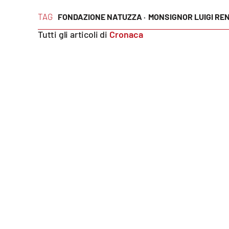
Food
TAG
FONDAZIONE NATUZZA ·
MONSIGNOR LUIGI REN
Storie
Tutti gli articoli di
Cronaca
LaC
Network
Lacplay.it
Lactv.it
Laconair.it
Lacitymag.it
Lacapitalenews.it
Ilreggino.it