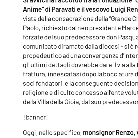
Anime” di Paravati e il vescovo Luigi Re
Venti di comunicazione
vista della consacrazione della “Grande Ch
Paolo, richiesto dal neo presidente Marce
Streaming
forzate del suo predecessore don Pasqual
LaC TV
comunicato diramato dalla diocesi - si è r
propedeutico ad una convergenza d’intenti t
LaC Network
gli ultimi dettagli dovrebbe dare il via all
LaC OnAir
frattura, innescatasi dopo la bocciatura 
soci fondatori, e la conseguente decisione
Edizioni
religione e di culto concesso all’ente vol
locali
della Villa della Gioia, dal suo predece
Catanzaro
!banner!
Crotone
Oggi, nello specifico,
monsignor Renzo, v
Vibo Valentia