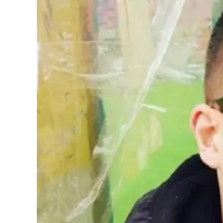
Cultura
Podcast
Meteo
Editoriali
Video
Ambiente
Cronaca
Cultura
Economia e Lavoro