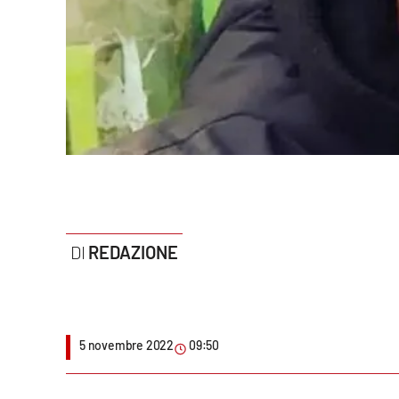
Politica
Sanità
Società
Sport
Rubriche
Good Morning Vietnam
REDAZIONE
Parchi Marini Calabria
Leggendo Alvaro insieme
5 novembre 2022
09:50
Imprese Di Calabria
Le perfidie di Antonella Grippo