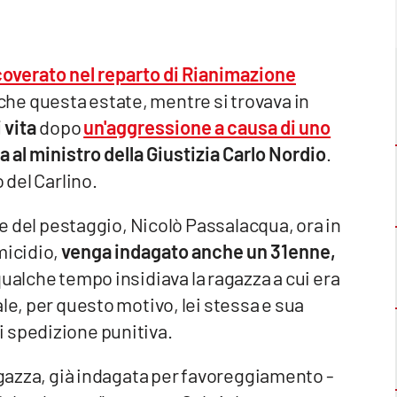
coverato nel reparto di Rianimazione
he questa estate, mentre si trovava in
 vita
dopo
un'aggressione a causa di uno
a al ministro della Giustizia Carlo Nordio
.
 del Carlino.
ore del pestaggio, Nicolò Passalacqua, ora in
micidio,
venga indagato anche un 31enne,
qualche tempo insidiava la ragazza a cui era
le, per questo motivo, lei stessa e sua
 spedizione punitiva.
ragazza, già indagata per favoreggiamento -