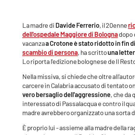
Venti di comunicazione
La madre di
Davide Ferrerio
, il 20enne
ri
Streaming
dell'ospedale Maggiore di Bologna
dopo c
LaC TV
vacanza
a Crotone è stato ridotto in fin di
scambio di persona
, ha scritto
una letter
LaC Network
Lo riporta l'edizione bolognese de Il Resto
LaC OnAir
Nella missiva, si chiede che oltre all'aut
carcere in Calabria accusato di tentato o
Edizioni
vero bersaglio dell'aggressione
, che da 
locali
interessato di Passalacqua e contro il qua
Catanzaro
madre avrebbero organizzato una sorta di
Crotone
È proprio lui - assieme alla madre della 
Vibo Valentia