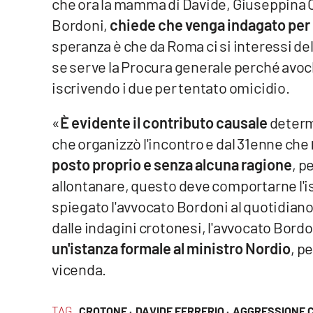
che ora la mamma di Davide, Giuseppina O
Bordoni,
chiede che venga indagato per
Reggio Calabria
speranza è che da Roma ci si interessi de
Cosenza
se serve la Procura generale perché avochi
iscrivendo i due per tentato omicidio.
Lamezia Terme
«
È evidente il contributo causale
determ
Progetti
che organizzò l'incontro e dal 31enne che
speciali
posto proprio e senza alcuna ragione
, p
Buona Sanità Calabria
allontanare, questo deve comportarne l'is
spiegato l'avvocato Bordoni al quotidiano
La
dalle indagini crotonesi, l'avvocato Bord
Calabriavisione
un'istanza formale al ministro Nordio
, p
Destinazioni
vicenda.
Eventi
TAG
CROTONE ·
DAVIDE FERRERIO ·
AGGRESSIONE 