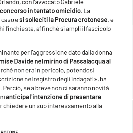
rlando, con l'avvocato Gabriele
 concorso in tentato omicidio
. La
l caso e
si solleciti la Procura crotonese
, e
 l'inchiesta, affinché si ampli il fascicolo
inante per l'aggressione dato dalla donna
mise Davide nel mirino di Passalacqua al
erché non era in pericolo, potendosi
crizione nel registro degli indagati», ha
. Perciò, se a breve non ci saranno novità
oni
anticipa l'intenzione di presentare
er chiedere un suo interessamento alla
CROTONE