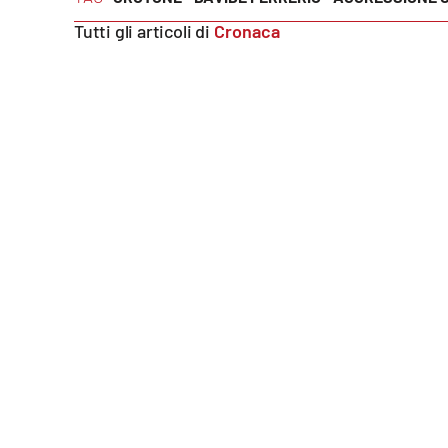
Food
Tutti gli articoli di
Cronaca
Storie
LaC
Network
Lacplay.it
Lactv.it
Laconair.it
Lacitymag.it
Lacapitalenews.it
Ilreggino.it