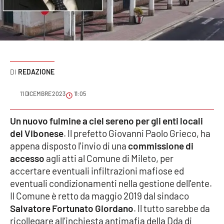
Sanità
Sport
Cultura
REDAZIONE
Podcast
11 DICEMBRE 2023
11:05
Meteo
Un nuovo fulmine a ciel sereno per gli enti locali
del Vibonese
. Il prefetto Giovanni Paolo Grieco, ha
Editoriali
appena disposto l'invio di una
commissione di
accesso
agli atti al Comune di Mileto, per
accertare eventuali infiltrazioni mafiose ed
VIDEO
eventuali condizionamenti nella gestione dell'ente.
Ambiente
Il Comune è retto da maggio 2019 dal sindaco
Salvatore Fortunato Giordano
. Il tutto sarebbe da
Cronaca
ricollegare all’inchiesta antimafia della Dda di