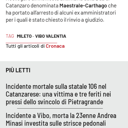
Catanzaro denominata
Maestrale-Carthago
che
ha portato all’arresto di alcuni ex amministratori
Cultura
per i quali è stato chiesto il rinvio a giudizio.
Economia e Lavoro
TAG
MILETO ·
VIBO VALENTIA
Politica
Tutti gli articoli di
Cronaca
Sanità
PIÙ LETTI
Società
Incidente mortale sulla statale 106 nel
Sport
Catanzarese: una vittima e tre feriti nei
pressi dello svincolo di Pietragrande
RUBRICHE
Incidente a Vibo, morta la 23enne Andrea
Good Morning Vietnam
Minasi investita sulle strisce pedonali