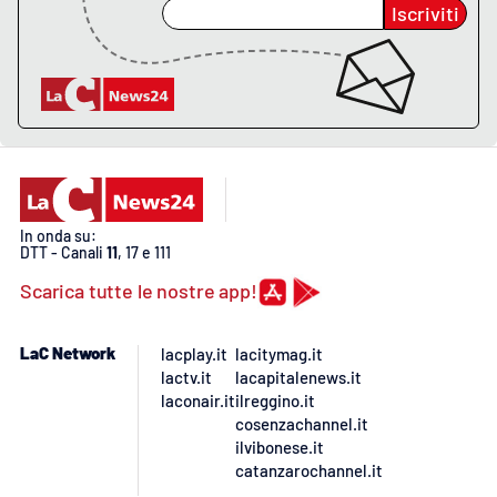
Iscriviti
EDIZIONI
LOCALI
Catanzaro
Crotone
In onda su:
Vibo Valentia
DTT - Canali
11
, 17 e 111
Scarica tutte le nostre app!
Reggio Calabria
LaC Network
lacplay.it
lacitymag.it
Cosenza
lactv.it
lacapitalenews.it
laconair.it
ilreggino.it
Lamezia Terme
cosenzachannel.it
ilvibonese.it
catanzarochannel.it