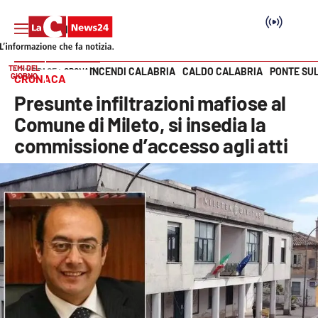
TEMI DEL
INCENDI CALABRIA
CALDO CALABRIA
PONTE SU
HOME PAGE
CRONACA
GIORNO
CRONACA
Vai
Presunte infiltrazioni mafiose al
SEZIONI
Comune di Mileto, si insedia la
commissione d’accesso agli atti
Cronaca
Politica
Attualità
Economia e lavoro
Italia Mondo