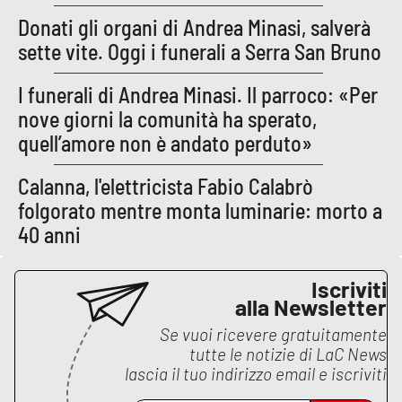
Parchi Marini Calabria
Donati gli organi di Andrea Minasi, salverà
sette vite. Oggi i funerali a Serra San Bruno
Leggendo Alvaro insieme
I funerali di Andrea Minasi. Il parroco: «Per
Imprese Di Calabria
nove giorni la comunità ha sperato,
quell’amore non è andato perduto»
Le perfidie di Antonella Grippo
Calanna, l'elettricista Fabio Calabrò
Venti di comunicazione
folgorato mentre monta luminarie: morto a
40 anni
STREAMING
Iscriviti
alla Newsletter
LaC TV
Se vuoi ricevere gratuitamente
tutte le notizie di
LaC News
LaC Network
lascia il tuo indirizzo email e iscriviti
LaC OnAir