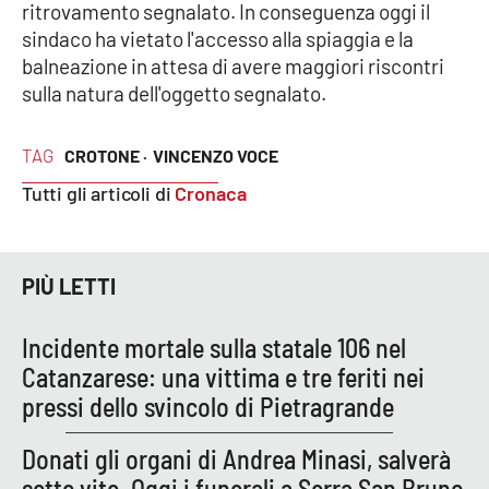
ritrovamento segnalato. In conseguenza oggi il
Parchi Marini Calabria
sindaco ha vietato l'accesso alla spiaggia e la
balneazione in attesa di avere maggiori riscontri
Leggendo Alvaro insieme
sulla natura dell'oggetto segnalato.
Imprese Di Calabria
TAG
CROTONE ·
VINCENZO VOCE
Le perfidie di Antonella Grippo
Tutti gli articoli di
Cronaca
Venti di comunicazione
PIÙ LETTI
STREAMING
Incidente mortale sulla statale 106 nel
Catanzarese: una vittima e tre feriti nei
LaC TV
pressi dello svincolo di Pietragrande
LaC Network
Donati gli organi di Andrea Minasi, salverà
sette vite. Oggi i funerali a Serra San Bruno
LaC OnAir