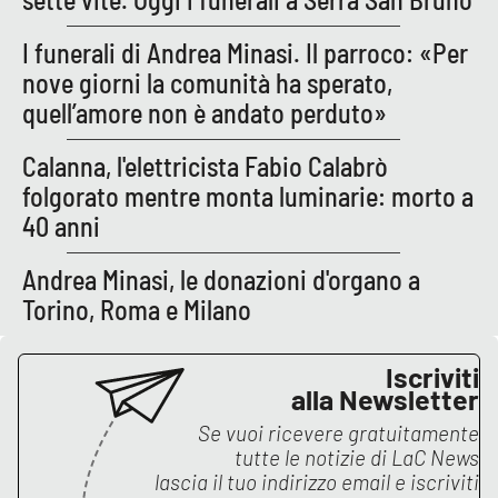
I funerali di Andrea Minasi. Il parroco: «Per
nove giorni la comunità ha sperato,
EDIZIONI
LOCALI
quell’amore non è andato perduto»
Catanzaro
Calanna, l'elettricista Fabio Calabrò
Crotone
folgorato mentre monta luminarie: morto a
40 anni
Vibo Valentia
Andrea Minasi, le donazioni d'organo a
Reggio Calabria
Torino, Roma e Milano
Cosenza
Iscriviti
alla Newsletter
Lamezia Terme
Se vuoi ricevere gratuitamente
tutte le notizie di
LaC News
lascia il tuo indirizzo email e iscriviti