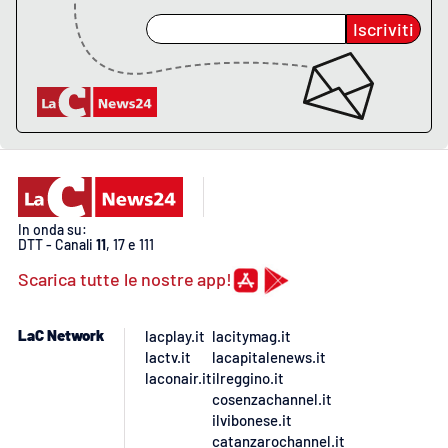
PROGETTI
SPECIALI
Iscriviti
Buona Sanità Calabria
LA
CALABRIAVISIONE
Destinazioni
Eventi
In onda su:
DTT - Canali
11
, 17 e 111
Food
Scarica tutte le nostre app!
Storie
LaC Network
lacplay.it
lacitymag.it
lactv.it
lacapitalenews.it
laconair.it
ilreggino.it
cosenzachannel.it
LAC
NETWORK
ilvibonese.it
catanzarochannel.it