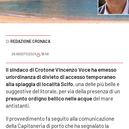
Sanità
Sport
Cultura
REDAZIONE CRONACA
Podcast
28 AGOSTO 2024
18:48
Meteo
Il sindaco di Crotone Vincenzo Voce ha emesso
un'ordinanza di divieto di accesso temporaneo
Editoriali
alla spiaggia di località Scifo
, una delle più belle e
suggestive del litorale, per via della presenza di un
presunto ordigno bellico nelle acque
del mare
VIDEO
antistanti.
Ambiente
Il provvedimento fa seguito alla comunicazione
della Capitaneria di porto che ha segnalato la
Cronaca