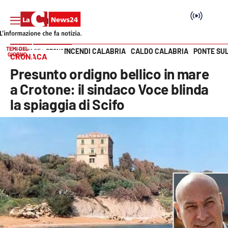
TEMI DEL
INCENDI CALABRIA
CALDO CALABRIA
PONTE SU
HOME PAGE
CRONACA
GIORNO
CRONACA
Vai
Presunto ordigno bellico in mare
SEZIONI
a Crotone: il sindaco Voce blinda
la spiaggia di Scifo
Cronaca
Politica
Attualità
Economia e lavoro
Italia Mondo