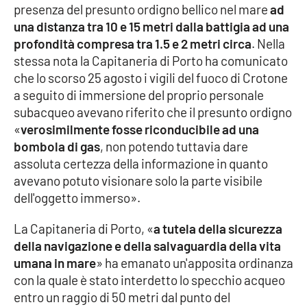
presenza del presunto ordigno bellico nel mare
ad
una distanza tra 10 e 15 metri dalla battigia ad una
Cultura
profondità compresa tra 1.5 e 2 metri circa
. Nella
stessa nota la Capitaneria di Porto ha comunicato
Economia e Lavoro
che lo scorso 25 agosto i vigili del fuoco di Crotone
a seguito di immersione del proprio personale
Politica
subacqueo avevano riferito che il presunto ordigno
«
verosimilmente fosse riconducibile ad una
Sanità
bombola di gas
, non potendo tuttavia dare
assoluta certezza della informazione in quanto
Società
avevano potuto visionare solo la parte visibile
dell'oggetto immerso».
Sport
La Capitaneria di Porto, «
a tutela della sicurezza
della navigazione e della salvaguardia della vita
RUBRICHE
umana in mare
» ha emanato un'apposita ordinanza
con la quale è stato interdetto lo specchio acqueo
Good Morning Vietnam
entro un raggio di 50 metri dal punto del