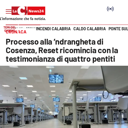
TEMI DEL
INCENDI CALABRIA
CALDO CALABRIA
PONTE SU
HOME PAGE
CRONACA
GIORNO
CRONACA
Vai
Processo alla ’ndrangheta di
SEZIONI
Cosenza, Reset ricomincia con la
testimonianza di quattro pentiti
Cronaca
Politica
Attualità
Economia e lavoro
Italia Mondo