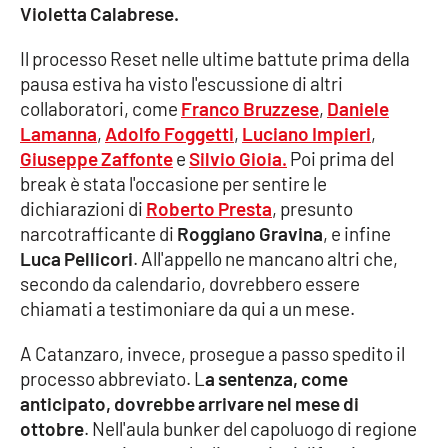
Violetta Calabrese.
Cultura
Il processo Reset nelle ultime battute prima della
pausa estiva ha visto l'escussione di altri
Economia e Lavoro
collaboratori, come
Franco Bruzzese
,
Daniele
Lamanna
,
Adolfo Foggetti
,
Luciano Impieri
,
Politica
Giuseppe Zaffonte
e
Silvio Gioia
.
Poi prima del
break è stata l'occasione per sentire le
Sanità
dichiarazioni di
Roberto Presta
, presunto
narcotrafficante di
Roggiano Gravina
, e infine
Società
Luca Pellicori
. All'appello ne mancano altri che,
secondo da calendario, dovrebbero essere
Sport
chiamati a testimoniare da qui a un mese.
A Catanzaro, invece, prosegue a passo spedito il
RUBRICHE
processo abbreviato. L
a sentenza, come
anticipato, dovrebbe arrivare nel mese di
Good Morning Vietnam
ottobre
. Nell'aula bunker del capoluogo di regione