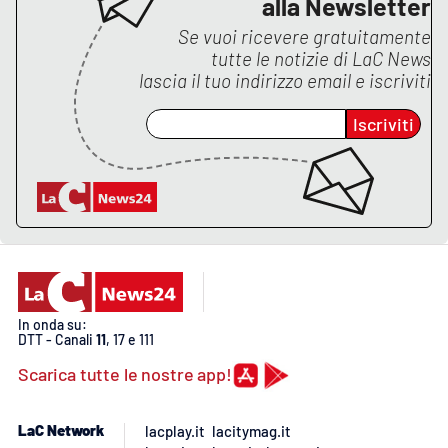
alla Newsletter
PROGETTI
SPECIALI
Se vuoi ricevere gratuitamente
Buona Sanità Calabria
tutte le notizie di
LaC News
lascia il tuo indirizzo email e iscriviti
Iscriviti
LA
CALABRIAVISIONE
Destinazioni
Eventi
Food
In onda su:
Storie
DTT - Canali
11
, 17 e 111
Scarica tutte le nostre app!
LAC
NETWORK
LaC Network
lacplay.it
lacitymag.it