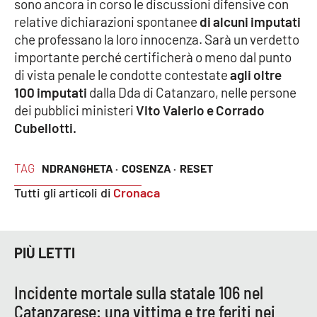
sono ancora in corso le discussioni difensive con
Parchi Marini Calabria
relative dichiarazioni spontanee
di alcuni imputati
che professano la loro innocenza. Sarà un verdetto
Leggendo Alvaro insieme
importante perché certificherà o meno dal punto
di vista penale le condotte contestate
agli oltre
Imprese Di Calabria
100 imputati
dalla Dda di Catanzaro, nelle persone
dei pubblici ministeri
Vito Valerio e Corrado
Le perfidie di Antonella Grippo
Cubellotti.
Venti di comunicazione
TAG
NDRANGHETA ·
COSENZA ·
RESET
Tutti gli articoli di
Cronaca
STREAMING
LaC TV
PIÙ LETTI
LaC Network
Incidente mortale sulla statale 106 nel
Catanzarese: una vittima e tre feriti nei
LaC OnAir