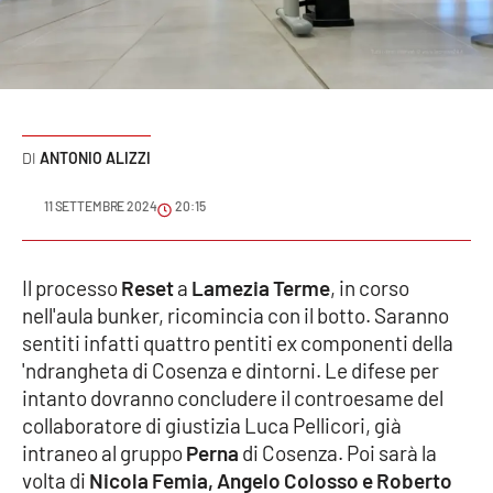
Sanità
Sport
Cultura
ANTONIO ALIZZI
Podcast
11 SETTEMBRE 2024
20:15
Meteo
Il processo
Reset
a
Lamezia Terme
, in corso
Editoriali
nell'aula bunker, ricomincia con il botto. Saranno
sentiti infatti quattro pentiti ex componenti della
'ndrangheta di Cosenza e dintorni. Le difese per
VIDEO
intanto dovranno concludere il controesame del
collaboratore di giustizia Luca Pellicori, già
Ambiente
intraneo al gruppo
Perna
di Cosenza. Poi sarà la
volta di
Nicola Femia, Angelo Colosso e Roberto
Cronaca