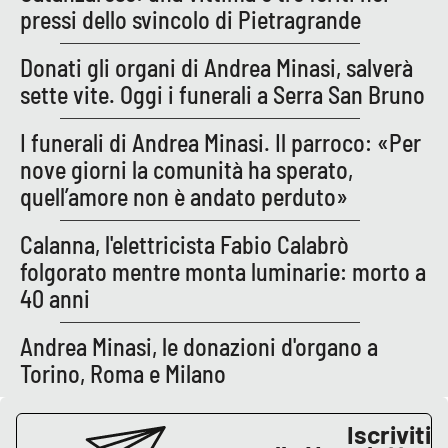
pressi dello svincolo di Pietragrande
Donati gli organi di Andrea Minasi, salverà
EDIZIONI
LOCALI
sette vite. Oggi i funerali a Serra San Bruno
Catanzaro
I funerali di Andrea Minasi. Il parroco: «Per
nove giorni la comunità ha sperato,
Crotone
quell’amore non è andato perduto»
Vibo Valentia
Calanna, l'elettricista Fabio Calabrò
folgorato mentre monta luminarie: morto a
Reggio Calabria
40 anni
Cosenza
Andrea Minasi, le donazioni d'organo a
Torino, Roma e Milano
Lamezia Terme
Iscriviti