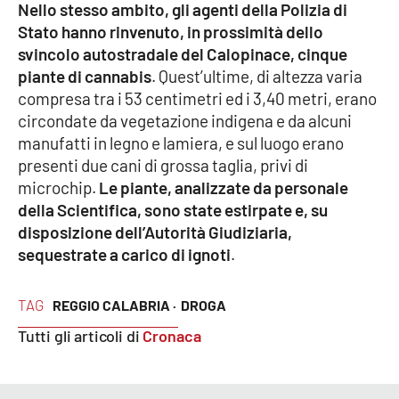
Nello stesso ambito, gli agenti della Polizia di
Parchi Marini Calabria
Stato hanno rinvenuto, in prossimità dello
svincolo autostradale del Calopinace, cinque
Leggendo Alvaro insieme
piante di cannabis
. Quest’ultime, di altezza varia
compresa tra i 53 centimetri ed i 3,40 metri, erano
Imprese Di Calabria
circondate da vegetazione indigena e da alcuni
manufatti in legno e lamiera, e sul luogo erano
Le perfidie di Antonella Grippo
presenti due cani di grossa taglia, privi di
microchip.
Le piante, analizzate da personale
Venti di comunicazione
della Scientifica, sono state estirpate e, su
disposizione dell’Autorità Giudiziaria,
sequestrate a carico di ignoti
.
STREAMING
TAG
LaC TV
REGGIO CALABRIA ·
DROGA
Tutti gli articoli di
Cronaca
LaC Network
LaC OnAir