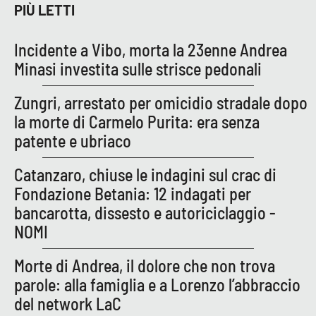
PIÙ LETTI
Incidente a Vibo, morta la 23enne Andrea
EDIZIONI
LOCALI
Minasi investita sulle strisce pedonali
Catanzaro
Zungri, arrestato per omicidio stradale dopo
la morte di Carmelo Purita: era senza
Crotone
patente e ubriaco
Vibo Valentia
Catanzaro, chiuse le indagini sul crac di
Fondazione Betania: 12 indagati per
Reggio Calabria
bancarotta, dissesto e autoriciclaggio -
NOMI
Cosenza
Morte di Andrea, il dolore che non trova
Lamezia Terme
parole: alla famiglia e a Lorenzo l’abbraccio
del network LaC