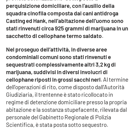
perquisizione domiciliare, con l’ausilio della
squadra cinofila composta dai cani antidroga
Cultura
Casting ed Hank, nell’abitazione dell’uomo sono
stati rinvenuti circa 925 grammi di marijuana in un
Economia e Lavoro
sacchetto di cellophane termo saldato
.
Politica
Nel proseguo dell’attività, in diverse aree
condominiali comuni sono stati rinvenuti e
Sanità
sequestrati complessivamente altri 3,2 kg di
marijuana, suddivisi in diversi involucri di
Società
cellophane riposti in grossi sacchi neri
. Al termine
dell’operazioni di rito, come disposto dall’Autorità
Sport
Giudiziaria, il trentenne è stato ricollocato in
regime di detenzione domiciliare presso la propria
abitazione e la sostanza stupefacente, rilevata dal
RUBRICHE
personale del Gabinetto Regionale di Polizia
Scientifica, è stata posta sotto sequestro.
Good Morning Vietnam