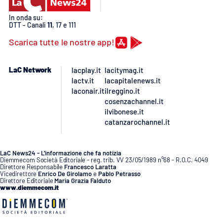
Lacplay.it
In onda su:
DTT - Canali
11
, 17 e 111
Lactv.it
Scarica tutte le nostre app!
Laconair.it
LaC Network
lacplay.it
lacitymag.it
Lacitymag.it
lactv.it
lacapitalenews.it
laconair.it
ilreggino.it
cosenzachannel.it
Lacapitalenews.it
ilvibonese.it
catanzarochannel.it
Ilreggino.it
Cosenzachannel.it
LaC News24 - L’informazione che fa notizia
Diemmecom Società Editoriale - reg. trib. VV 23/05/1989 n°68 - R.O.C. 4049
Direttore Responsabile
Francesco Laratta
Vicedirettore
Enrico De Girolamo
e
Pablo Petrasso
Ilvibonese.it
Direttore Editoriale
Maria Grazia Falduto
www.diemmecom.it
Catanzarochannel.it