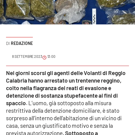
Sanità
Sport
Cultura
REDAZIONE
Podcast
8 SETTEMBRE 2023
13:00
Meteo
Nei giorni scorsi gli agenti delle Volanti di Reggio
Calabria hanno arrestato un trentenne reggino,
Editoriali
colto nella flagranza dei reati di evasione e
detenzione di sostanza stupefacente ai fini di
spaccio
. L’uomo, già sottoposto alla misura
VIDEO
restrittiva della detenzione domiciliare, è stato
Ambiente
sorpreso all’interno dell’abitazione di un vicino di
casa, senza un giustificato motivo e senza la
Cronaca
prevista autorizzazione.
Sottoposto a