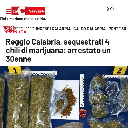
TEMI DEL
INCENDI CALABRIA
CALDO CALABRIA
PONTE SU
HOME PAGE
CRONACA
GIORNO
CRONACA
Vai
Reggio Calabria, sequestrati 4
SEZIONI
chili di marijuana: arrestato un
30enne
Cronaca
Politica
Attualità
Economia e lavoro
Italia Mondo