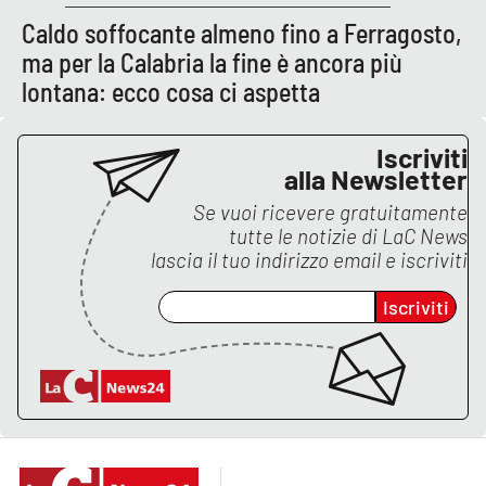
PROGETTI
SPECIALI
Caldo soffocante almeno fino a Ferragosto,
Buona Sanità Calabria
ma per la Calabria la fine è ancora più
lontana: ecco cosa ci aspetta
LA
CALABRIAVISIONE
Iscriviti
alla Newsletter
Destinazioni
Se vuoi ricevere gratuitamente
tutte le notizie di
LaC News
Eventi
lascia il tuo indirizzo email e iscriviti
Food
Iscriviti
Storie
LAC
NETWORK