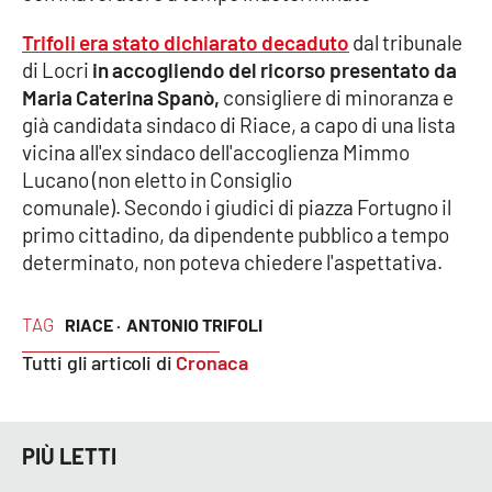
Trifoli era stato dichiarato decaduto
dal tribunale
Cultura
di Locri
in accogliendo del ricorso presentato da
Maria Caterina Spanò,
consigliere di minoranza e
Economia e Lavoro
già candidata sindaco di Riace, a capo di una lista
vicina all'ex sindaco dell'accoglienza Mimmo
Politica
Lucano (non eletto in Consiglio
comunale). Secondo i giudici di piazza Fortugno il
Sanità
primo cittadino, da dipendente pubblico a tempo
determinato, non poteva chiedere l'aspettativa.
Società
TAG
RIACE ·
ANTONIO TRIFOLI
Sport
Tutti gli articoli di
Cronaca
RUBRICHE
PIÙ LETTI
Good Morning Vietnam