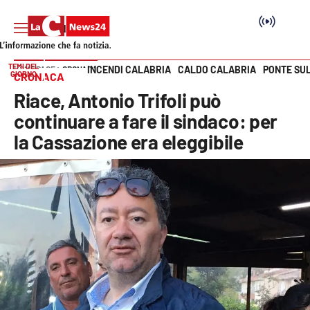
TEMI DEL
INCENDI CALABRIA
CALDO CALABRIA
PONTE SU
HOME PAGE
CRONACA
GIORNO
CRONACA
Vai
Riace, Antonio Trifoli può
SEZIONI
continuare a fare il sindaco: per
la Cassazione era eleggibile
Cronaca
Politica
Attualità
Economia e lavoro
Italia Mondo