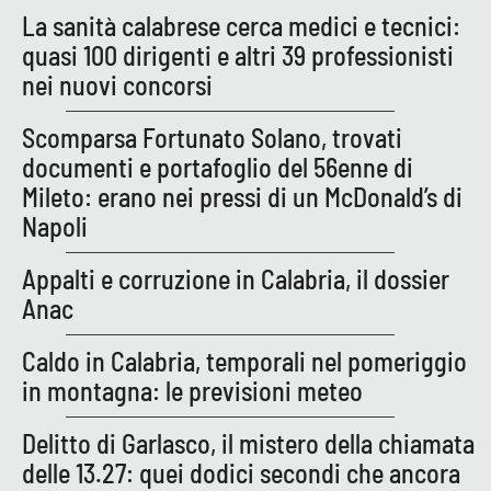
La sanità calabrese cerca medici e tecnici:
Parchi Marini Calabria
quasi 100 dirigenti e altri 39 professionisti
Leggendo Alvaro insieme
nei nuovi concorsi
Scomparsa Fortunato Solano, trovati
Imprese Di Calabria
documenti e portafoglio del 56enne di
Le perfidie di Antonella Grippo
Mileto: erano nei pressi di un McDonald’s di
Napoli
Venti di comunicazione
Appalti e corruzione in Calabria, il dossier
Anac
STREAMING
Caldo in Calabria, temporali nel pomeriggio
LaC TV
in montagna: le previsioni meteo
LaC Network
Delitto di Garlasco, il mistero della chiamata
delle 13.27: quei dodici secondi che ancora
LaC OnAir