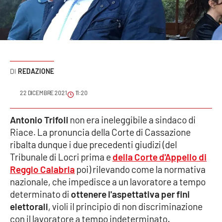
Sanità
Sport
Cultura
REDAZIONE
Podcast
22 DICEMBRE 2021
11:20
Meteo
Antonio Trifoli
non era ineleggibile a sindaco di
Riace. La pronuncia della Corte di Cassazione
Editoriali
ribalta dunque i due precedenti giudizi (del
Tribunale di Locri prima e
della Corte d'Appello di
Reggio Calabria
poi) rilevando come la normativa
VIDEO
nazionale, che impedisce a un lavoratore a tempo
Ambiente
determinato di
ottenere l'aspettativa per fini
elettorali
, violi il principio di non discriminazione
Cronaca
con il lavoratore a tempo indeterminato.