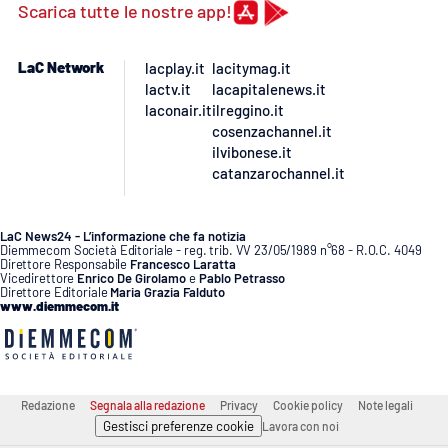
PROGETTI
SPECIALI
Scarica tutte le nostre app!
Buona Sanità Calabria
LaC Network
lacplay.it
lacitymag.it
lactv.it
lacapitalenews.it
laconair.it
ilreggino.it
LA
cosenzachannel.it
CALABRIAVISIONE
ilvibonese.it
catanzarochannel.it
Destinazioni
Eventi
LaC News24 - L’informazione che fa notizia
Diemmecom Società Editoriale - reg. trib. VV 23/05/1989 n°68 - R.O.C. 4049
Direttore Responsabile
Francesco Laratta
Food
Vicedirettore
Enrico De Girolamo
e
Pablo Petrasso
Direttore Editoriale
Maria Grazia Falduto
www.diemmecom.it
Storie
LAC
Redazione
Segnala alla redazione
Privacy
Cookie policy
Note legali
NETWORK
Gestisci preferenze cookie
Lavora con noi