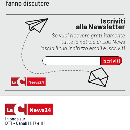
fanno discutere
Iscriviti
EDIZIONI
LOCALI
alla Newsletter
Se vuoi ricevere gratuitamente
Catanzaro
tutte le notizie di
LaC News
lascia il tuo indirizzo email e iscriviti
Crotone
Iscriviti
Vibo Valentia
Reggio Calabria
Cosenza
Lamezia Terme
In onda su:
DTT - Canali
11
, 17 e 111