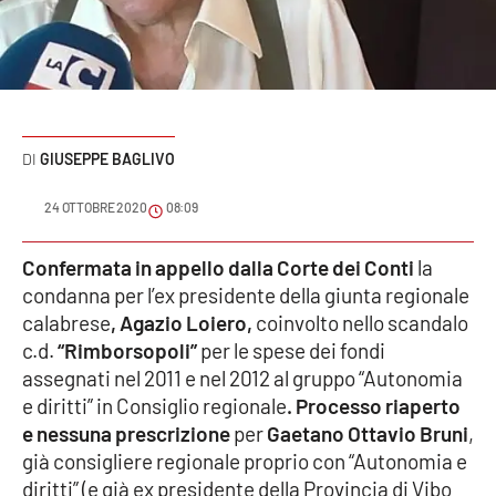
Sanità
Sport
Cultura
GIUSEPPE BAGLIVO
Podcast
24 OTTOBRE 2020
08:09
Meteo
Confermata in appello
dalla Corte dei Conti
la
condanna per l’ex presidente della giunta regionale
Editoriali
calabrese
, Agazio Loiero,
coinvolto nello scandalo
c.d.
“Rimborsopoli”
per le spese dei fondi
assegnati nel 2011 e nel 2012 al gruppo “Autonomia
VIDEO
e diritti” in Consiglio regionale
. Processo riaperto
Ambiente
e nessuna prescrizione
per
Gaetano Ottavio Bruni
,
già consigliere regionale proprio con “Autonomia e
Cronaca
diritti” (e già ex presidente della Provincia di Vibo