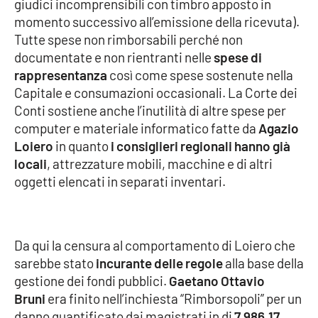
giudici incomprensibili con timbro apposto in
Parchi Marini Calabria
momento successivo all’emissione della ricevuta).
Tutte spese non rimborsabili perché non
Leggendo Alvaro insieme
documentate e non rientranti nelle
spese di
rappresentanza
così come spese sostenute nella
Imprese Di Calabria
Capitale e consumazioni occasionali. La Corte dei
Conti sostiene anche l’inutilità di altre spese per
Le perfidie di Antonella Grippo
computer e materiale informatico fatte da
Agazio
Loiero
in quanto
i consiglieri regionali hanno già
Venti di comunicazione
locali
, attrezzature mobili, macchine e di altri
oggetti elencati in separati inventari.
STREAMING
LaC TV
Da qui la censura al comportamento di Loiero che
sarebbe stato
incurante delle regole
alla base della
LaC Network
gestione dei fondi pubblici.
Gaetano Ottavio
Bruni
era finito nell’inchiesta “Rimborsopoli” per un
danno quantificato dai magistrati in di
7.986,17
LaC OnAir