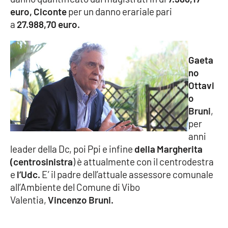
euro,
Ciconte
per un danno erariale pari
a
27.988,70 euro.
EDIZIONI
LOCALI
Gaeta
Catanzaro
no
Ottavi
Crotone
o
Bruni
,
Vibo Valentia
per
anni
Reggio Calabria
leader della Dc, poi Ppi e infine
della Margherita
(centrosinistra
) è attualmente con il centrodestra
Cosenza
e
l’Udc.
E’ il padre dell’attuale assessore comunale
all’Ambiente del Comune di Vibo
Lamezia Terme
Valentia,
Vincenzo Bruni.