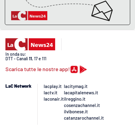
APP
Android
Apple
In onda su:
DTT - Canali
11
, 17 e 111
Scarica tutte le nostre app!
LaC Network
lacplay.it
lacitymag.it
lactv.it
lacapitalenews.it
laconair.it
ilreggino.it
cosenzachannel.it
ilvibonese.it
catanzarochannel.it