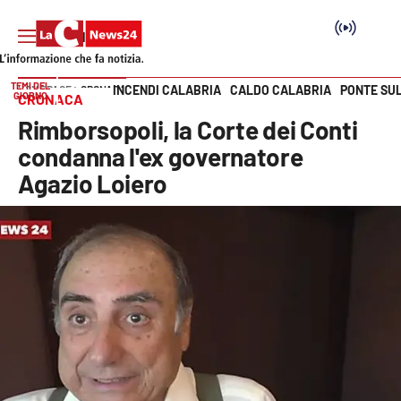
TEMI DEL
INCENDI CALABRIA
CALDO CALABRIA
PONTE SU
HOME PAGE
CRONACA
GIORNO
CRONACA
Vai
Rimborsopoli, la Corte dei Conti
SEZIONI
condanna l'ex governatore
Agazio Loiero
Cronaca
Politica
Attualità
Economia e lavoro
Italia Mondo