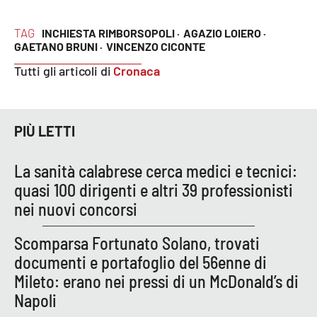
PROGETTI
SPECIALI
TAG
INCHIESTA RIMBORSOPOLI ·
AGAZIO LOIERO ·
Buona Sanità Calabria
GAETANO BRUNI ·
VINCENZO CICONTE
Tutti gli articoli di
Cronaca
LA
CALABRIAVISIONE
Destinazioni
PIÙ LETTI
Eventi
La sanità calabrese cerca medici e tecnici:
quasi 100 dirigenti e altri 39 professionisti
Food
nei nuovi concorsi
Storie
Scomparsa Fortunato Solano, trovati
documenti e portafoglio del 56enne di
Mileto: erano nei pressi di un McDonald’s di
LAC
NETWORK
Napoli