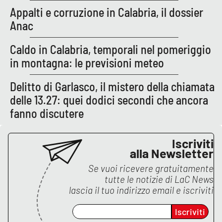
Lacplay.it
Appalti e corruzione in Calabria, il dossier
Anac
Lactv.it
Caldo in Calabria, temporali nel pomeriggio
Laconair.it
in montagna: le previsioni meteo
Lacitymag.it
Delitto di Garlasco, il mistero della chiamata
delle 13.27: quei dodici secondi che ancora
Lacapitalenews.it
fanno discutere
Ilreggino.it
Iscriviti
alla Newsletter
Cosenzachannel.it
Se vuoi ricevere gratuitamente
tutte le notizie di
LaC News
Ilvibonese.it
lascia il tuo indirizzo email e iscriviti
Catanzarochannel.it
Iscriviti