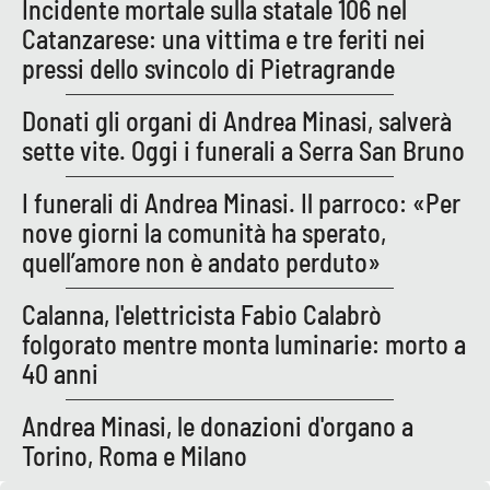
Incidente mortale sulla statale 106 nel
Parchi Marini Calabria
Catanzarese: una vittima e tre feriti nei
pressi dello svincolo di Pietragrande
Leggendo Alvaro insieme
Donati gli organi di Andrea Minasi, salverà
Imprese Di Calabria
sette vite. Oggi i funerali a Serra San Bruno
Le perfidie di Antonella Grippo
I funerali di Andrea Minasi. Il parroco: «Per
nove giorni la comunità ha sperato,
Venti di comunicazione
quell’amore non è andato perduto»
Calanna, l'elettricista Fabio Calabrò
STREAMING
folgorato mentre monta luminarie: morto a
40 anni
LaC TV
Andrea Minasi, le donazioni d'organo a
LaC Network
Torino, Roma e Milano
LaC OnAir