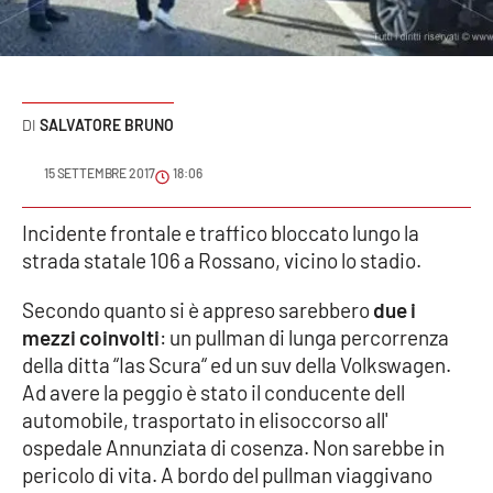
Sanità
Sport
SALVATORE BRUNO
Cultura
15 SETTEMBRE 2017
18:06
Podcast
Incidente frontale e traffico bloccato lungo la
Meteo
strada statale 106 a Rossano, vicino lo stadio.
Editoriali
Secondo quanto si è appreso sarebbero
due i
mezzi coinvolti
: un pullman di lunga percorrenza
della ditta “Ias Scura“ ed un suv della Volkswagen.
VIDEO
Ad avere la peggio è stato il conducente dell
automobile, trasportato in elisoccorso all'
Ambiente
ospedale Annunziata di cosenza. Non sarebbe in
pericolo di vita. A bordo del pullman viaggivano
Cronaca