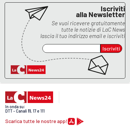
Iscriviti
alla Newsletter
EDIZIONI
LOCALI
Se vuoi ricevere gratuitamente
tutte le notizie di
LaC News
Catanzaro
lascia il tuo indirizzo email e iscriviti
Iscriviti
Crotone
Vibo Valentia
Reggio Calabria
Cosenza
In onda su:
Lamezia Terme
DTT - Canali
11
, 17 e 111
Scarica tutte le nostre app!