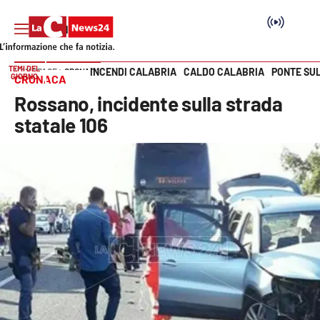
TEMI DEL
INCENDI CALABRIA
CALDO CALABRIA
PONTE SU
HOME PAGE
CRONACA
GIORNO
CRONACA
Vai
Rossano, incidente sulla strada
SEZIONI
statale 106
Cronaca
Politica
Attualità
Economia e lavoro
Italia Mondo