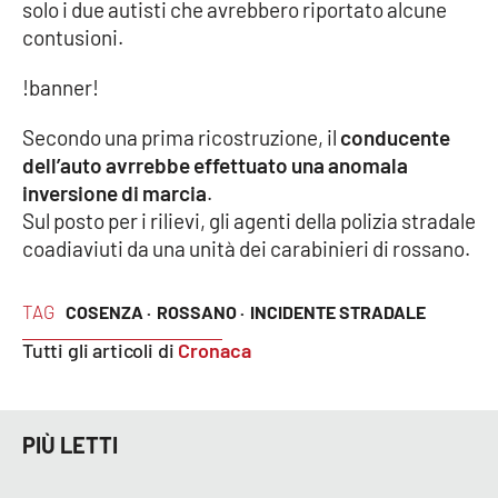
solo i due autisti che avrebbero riportato alcune
contusioni.
Cultura
!banner!
Economia e Lavoro
Secondo una prima ricostruzione, il
conducente
Politica
dell’auto avrrebbe effettuato una anomala
inversione di marcia
.
Sanità
Sul posto per i rilievi, gli agenti della polizia stradale
coadiaviuti da una unità dei carabinieri di rossano.
Società
TAG
COSENZA ·
ROSSANO ·
INCIDENTE STRADALE
Sport
Tutti gli articoli di
Cronaca
RUBRICHE
PIÙ LETTI
Good Morning Vietnam